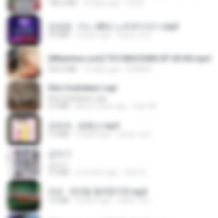
186.0 MB
18 days ago
LOLKI
임영웅 - 어느 60대 노부부이야기.mp3
4.6 MB
4 years ago
castor-trot
[Witanime.com] TSTJWGCDMS EP 05 HD.mp4
423.2 MB
10 days ago
DOMISR
Kita Usahakan Lagi
Kita Usahakan Lagi
3.3 MB
about a year ago
Fazri M.
문희옥 - 평행선.mp3
2.9 MB
4 years ago
castor-trot
갑자기
갑자기
3.0 MB
2 months ago
복희 박.
진성 - 천년을 빌려준다면.mp3
3.4 MB
4 years ago
castor-trot