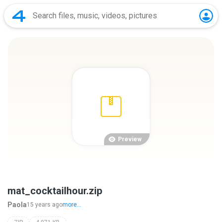
Preview
mat_cocktailhour.zip
Paola
15 years ago
more...