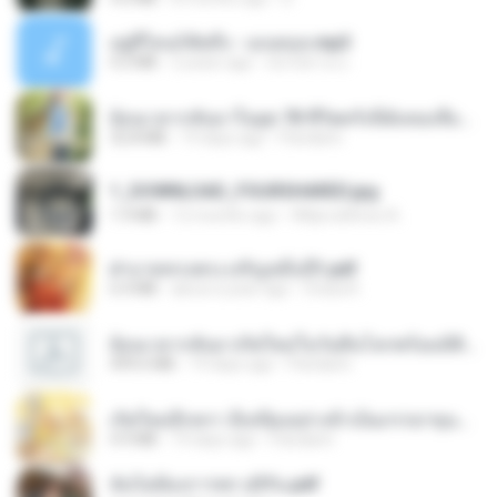
อยู่ที่ไหนก็คิดถึง - เมนทอล.mp3
4.2 MB
2 years ago
มันไม้สาย ม.
ย้อนเวลากลับมาในยุค 70 ชีวิตครั้งนี้ฉันขอเลือกเอง จบ.pdf
32.8 MB
19 days ago
Pandarin
1_DOWNLOAD_FOURSHARED.jpg
1.9 MB
12 months ago
Wtlprodthree A.
ฝ่าบาททรงพระเจริญหมื่นปี1.pdf
6.4 MB
about a year ago
Orasa K.
ย้อนเวลากลับมาเกิดใหม่ในวันสิ้นโลกพร้อมมิติส่วนตัว 1-443 [จบ] - 揍趴长颈鹿.pdf
499.6 MB
19 days ago
Pandarin
เกิดใหม่อีกครา อี๋เหนียงอย่างข้าเป็นภรรยาขุนนาง 1_ST.pdf
4.9 MB
19 days ago
Pandarin
ฉันไม่ต้องการพร สุจิรัน.pdf