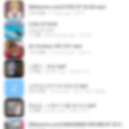
[Witanime.com] DTRD EP 04 HD.mp4
279.0 MB
11 days ago
DRTY
LOVE ATTACK
LOVE ATTACK
7.1 MB
about a year ago
지빈 임.
Air Hostess S01 E01.mp4
174.4 MB
3 months ago
민호 이.
나훈아 - 영영.mp3
3.5 MB
4 years ago
castor-trot
신유리) 유두자위 A to Z.mp3
256.6 MB
2 years ago
좀비고4인커플 좀.
배금성 - 사랑이 비를 맞아요.mp3
3.5 MB
4 years ago
castor-trot
[Witanime.com] RKNGMNNTSRCMB EP 05 HD.mp4