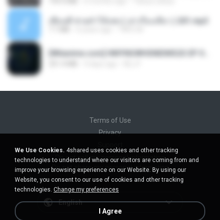
199.4 MB
6 months ago
Yahya Lahiya
เพื่อนพี่ ช่วยทำให้เสด ( เล่าเรื่องเสียว ) 201.mp3
7.1 MB
6 years ago
TNP2 M.
[Witanime.com] HMYNGWHSNIDMS2S EP 05 HD.mp4
251.4 MB
9 days ago
KILJY
Terms of Use
Privacy
Support
We Use Cookies.
4shared uses cookies and other tracking
Do not sell my personal information
technologies to understand where our visitors are coming from and
Do not share my personal information
improve your browsing experience on our Website. By using our
Website, you consent to our use of cookies and other tracking
technologies.
Change my preferences
English
I Agree