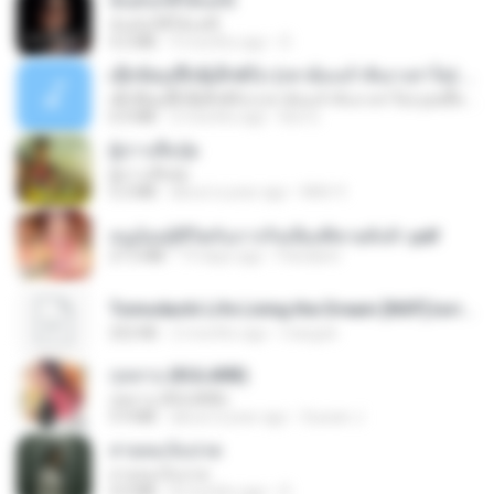
ฉันมันก็ดีได้แค่นี้
ฉันมันก็ดีได้แค่นี้
4.2 MB
9 months ago
D
ເຊົາຮ້ອງເຖົ້າຊິເອົາທໍ່ໃດ (เซาฮ้องเถ้าสิเอาเท่าใด) ບຸນເກີດ ຫນູຫ່ວງ ft. ໂສພາ ຈຸນທະລາ
ເຊົາຮ້ອງເຖົ້າຊິເອົາທໍ່ໃດ (เซาฮ้องเถ้าสิเอาเท่าใด) ບຸນເກີດ ຫນູຫ່ວງ ft. ໂສພາ ຈຸນທະລາ
6.0 MB
2 months ago
But G.
ผู้บ่าวเสื้อปุ๋ย
ผู้บ่าวเสื้อปุ๋ย
5.2 MB
about a year ago
Mith 9.
หนูน้อยสู้ชีวิตกับภารกิจเลี้ยงพี่ชายทั้งห้า.pdf
27.2 MB
19 days ago
Pandarin
Tomodachi Life Living the Dream [NSP].torrent
252 KB
2 months ago
margob
กุหลาบ (KULARB)
กุหลาบ (KULARB)
5.9 MB
about a year ago
Suwan J.
สายลมเจ็บปวด
สายลมเจ็บปวด
4.0 MB
8 months ago
D