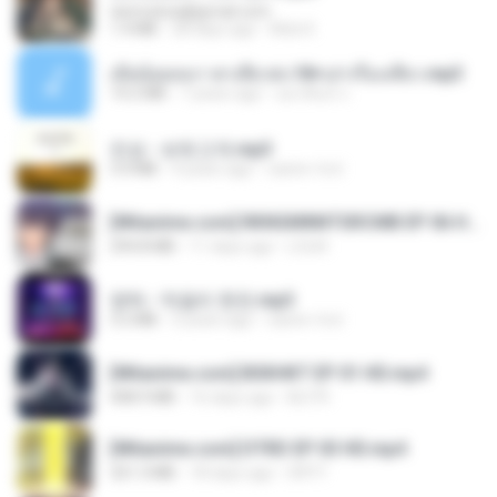
tanmobza@gmail.com
1.4 MB
28 days ago
Mob K.
เมียน้อยเหงา พาเสียวค่ะ18+เล่าเรื่องเสียว.mp3
14.2 MB
7 years ago
อมรพันธ์ จ.
진성 - 보릿고개.mp3
3.4 MB
4 years ago
castor-trot
[Witanime.com] RKNGMNNTSRCMB EP 06 HD.mp4
294.8 MB
11 days ago
LOLKI
영탁 - 막걸리 한잔.mp3
3.2 MB
3 years ago
castor-trot
[Witanime.com] BSKHKT EP 01 HD.mp4
408.9 MB
16 days ago
BLITR
[Witanime.com] DTRD EP 03 HD.mp4
321.3 MB
18 days ago
DRTY