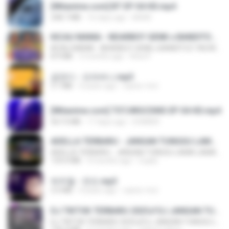
[Witanime.com] BT EP 04 HD.mp4
248.7 MB
16 days ago
BAXK
KICAU MANIA - NDARBOY GENK x BANDITOZ YAOW 86 (OFFICIAL LYRIC VIDEO) GAS POL NDANGAK
KICAU MANIA - NDARBOY GENK x BANDITOZ YAOW 86 (OFFICIAL LYRIC VIDEO) GAS POL NDANGAK
8.9 MB
3 months ago
Rina P.
금잔디 - 오라버니.mp3
3.1 MB
4 years ago
castor-trot
[Witanime.com] TSTJWGCDMS EP 04 HD.mp4
567.0 MB
17 days ago
DOMISR
ADELLA TERBARU - JANGAN TUNGGU LAMA LAMA - GELAS RETAK - OM ADELLA FULL ALBUM TERBARU 2026
ADELLA TERBARU - JANGAN TUNGGU LAMA LAMA - GELAS RETAK - OM ADELLA FULL ALBUM TERBARU 2026
133.0 MB
4 months ago
Cuplis
박우철 - 연모.mp3
3.5 MB
4 years ago
castor-trot
DJ TIKTOK TERBARU 2025🎵DJ JANGAN TUNGGU LAMA LAMA NANTI LAMA LAMA 🎵DJ SEDIA AKU SEBELUM HUJAN
DJ TIKTOK TERBARU 2025🎵DJ JANGAN TUNGGU LAMA LAMA NANTI LAMA LAMA 🎵DJ SEDIA AKU SEBELUM HUJAN