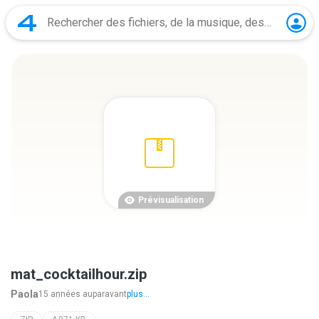
Prévisualisation
mat_cocktailhour.zip
Paola
15 années auparavant
plus...