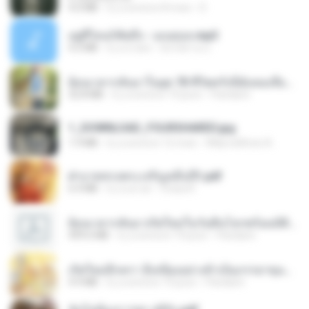
4.0 MB
il y a environ 8 mois
D
อยู่ที่ไหนก็คิดถึง - เมนทอล.mp3
4.2 MB
il y a 2 ans
มันไม้สาย ม.
ย้อนเวลากลับมาในยุค 70 ชีวิตครั้งนี้ฉันขอเลือกเอง จบ.pdf
32.8 MB
il y a environ 19 jours
Pandarin
1_DOWNLOAD_FOURSHARED.jpg
1.9 MB
il y a environ 12 mois
Wtlprodthree A.
ฝ่าบาททรงพระเจริญหมื่นปี1.pdf
6.4 MB
il y a un an
Orasa K.
ย้อนเวลากลับมาเกิดใหม่ในวันสิ้นโลกพร้อมมิติส่วนตัว 1-443 [จบ] - 揍趴长颈鹿.pdf
499.6 MB
il y a environ 19 jours
Pandarin
เกิดใหม่อีกครา อี๋เหนียงอย่างข้าเป็นภรรยาขุนนาง 1_ST.pdf
4.9 MB
il y a environ 19 jours
Pandarin