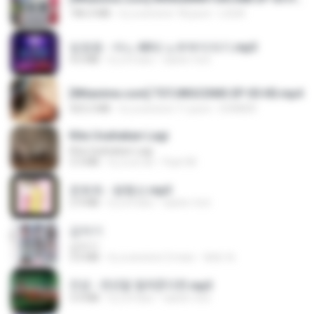
186.0 MB
il y a environ 18 jours
LOLKI
임영웅 - 어느 60대 노부부이야기.mp3
4.6 MB
il y a 4 ans
castor-trot
[Witanime.com] TSTJWGCDMS EP 05 HD.mp4
423.2 MB
il y a environ 11 jours
DOMISR
Kita Usahakan Lagi
Kita Usahakan Lagi
3.3 MB
il y a un an
Fazri M.
문희옥 - 평행선.mp3
2.9 MB
il y a 4 ans
castor-trot
갑자기
갑자기
3.0 MB
il y a environ 2 mois
복희 박.
진성 - 천년을 빌려준다면.mp3
3.4 MB
il y a 4 ans
castor-trot