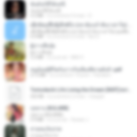
ฉันมันก็ดีได้แค่นี้
ฉันมันก็ดีได้แค่นี้
4.2 MB
il y a environ 9 mois
D
ເຊົາຮ້ອງເຖົ້າຊິເອົາທໍ່ໃດ (เซาฮ้องเถ้าสิเอาเท่าใด) ບຸນເກີດ ຫນູຫ່ວງ ft. ໂສພາ ຈຸນທະລາ
ເຊົາຮ້ອງເຖົ້າຊິເອົາທໍ່ໃດ (เซาฮ้องเถ้าสิเอาเท่าใด) ບຸນເກີດ ຫນູຫ່ວງ ft. ໂສພາ ຈຸນທະລາ
6.0 MB
il y a environ 2 mois
But G.
ผู้บ่าวเสื้อปุ๋ย
ผู้บ่าวเสื้อปุ๋ย
5.2 MB
il y a un an
Mith 9.
หนูน้อยสู้ชีวิตกับภารกิจเลี้ยงพี่ชายทั้งห้า.pdf
27.2 MB
il y a environ 19 jours
Pandarin
Tomodachi Life Living the Dream [NSP].torrent
252 KB
il y a environ 2 mois
margob
กุหลาบ (KULARB)
กุหลาบ (KULARB)
5.9 MB
il y a un an
Suwan J.
สายลมเจ็บปวด
สายลมเจ็บปวด