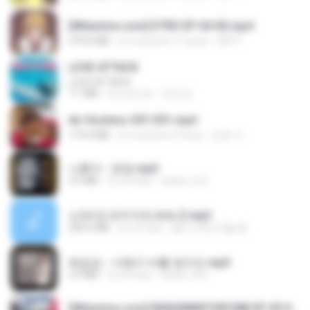
[Witanime.com] DTRD EP 04 HD.mp4
279.0 MB
il y a environ 11 jours
DRTY
LOVE ATTACK
LOVE ATTACK
7.1 MB
il y a un an
지빈 임.
Air Hostess S01 E01.mp4
174.4 MB
il y a environ 3 mois
민호 이.
나훈아 - 영영.mp3
3.5 MB
il y a 4 ans
castor-trot
신유리) 유두자위 A to Z.mp3
256.6 MB
il y a 2 ans
좀비고4인커플 좀.
배금성 - 사랑이 비를 맞아요.mp3
3.5 MB
il y a 4 ans
castor-trot
[Witanime.com] RKNGMNNTSRCMB EP 05 HD.mp4