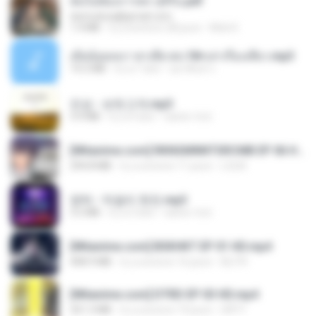
ฉันไม่ต้องการพร สุจิรัน.pdf
tanmobza@gmail.com
1.4 MB
il y a environ 28 jours
Mob K.
เมียน้อยเหงา พาเสียวค่ะ18+เล่าเรื่องเสียว.mp3
14.2 MB
il y a 7 ans
อมรพันธ์ จ.
진성 - 보릿고개.mp3
3.4 MB
il y a 4 ans
castor-trot
[Witanime.com] RKNGMNNTSRCMB EP 06 HD.mp4
294.8 MB
il y a environ 11 jours
LOLKI
영탁 - 막걸리 한잔.mp3
3.2 MB
il y a 3 ans
castor-trot
[Witanime.com] BSKHKT EP 01 HD.mp4
408.9 MB
il y a environ 16 jours
BLITR
[Witanime.com] DTRD EP 03 HD.mp4
321.3 MB
il y a environ 19 jours
DRTY