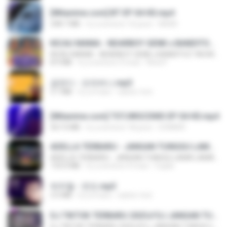
[Witanime.com] BT EP 04 HD.mp4
248.7 MB
il y a environ 16 jours
BAXK
KICAU MANIA - NDARBOY GENK x BANDITOZ YAOW 86 (OFFICIAL LYRIC VIDEO) GAS POL NDANGAK
KICAU MANIA - NDARBOY GENK x BANDITOZ YAOW 86 (OFFICIAL LYRIC VIDEO) GAS POL NDANGAK
8.9 MB
il y a environ 3 mois
Rina P.
금잔디 - 오라버니.mp3
3.1 MB
il y a 4 ans
castor-trot
[Witanime.com] TSTJWGCDMS EP 04 HD.mp4
567.0 MB
il y a environ 18 jours
DOMISR
ADELLA TERBARU - JANGAN TUNGGU LAMA LAMA - GELAS RETAK - OM ADELLA FULL ALBUM TERBARU 2026
ADELLA TERBARU - JANGAN TUNGGU LAMA LAMA - GELAS RETAK - OM ADELLA FULL ALBUM TERBARU 2026
133.0 MB
il y a environ 4 mois
Cuplis
박우철 - 연모.mp3
3.5 MB
il y a 4 ans
castor-trot
DJ TIKTOK TERBARU 2025🎵DJ JANGAN TUNGGU LAMA LAMA NANTI LAMA LAMA 🎵DJ SEDIA AKU SEBELUM HUJAN
DJ TIKTOK TERBARU 2025🎵DJ JANGAN TUNGGU LAMA LAMA NANTI LAMA LAMA 🎵DJ SEDIA AKU SEBELUM HUJAN