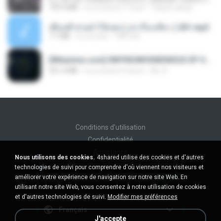
199.4 MB
il y a environ 7 mois
Yahya Lahiya
เพื่อนพี่ ช่วยทำให้เสด ( เล่าเรื่องเสียว ) 201.mp3
7.1 MB
il y a 6 ans
TNP2 M.
[Witanime.com] HMYNGWHSNIDMS2S EP 05 HD.mp4
251.4 MB
il y a environ 9 jours
KILJY
Conditions d'utilisation
Confidentialité
Assistance
Nous utilisons des cookies.
4shared utilise des cookies et d'autres
Ne vendez pas mes informations personnelles
technologies de suivi pour comprendre d'où viennent nos visiteurs et
Ne pas partager mes informations personnelles
améliorer votre expérience de navigation sur notre site Web. En
utilisant notre site Web, vous consentez à notre utilisation de cookies
et d'autres technologies de suivi.
Modifier mes préférences
Français
J'accepte