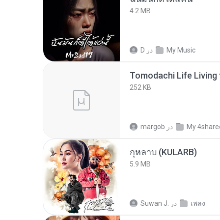
4.2 MB
My Music
در
D
252 KB
My 4share
در
margob
กุหลาบ (KULARB)
5.9 MB
เพลง
در
Suwan J.