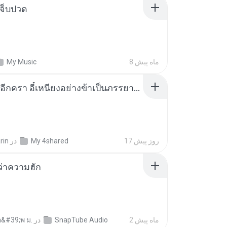
จ็บปวด
8 ماه پیش
My Music
เกิดใหม่อีกครา อี๋เหนียงอย่างข้าเป็นภรรยาขุนนาง 1_ST.pdf
17 روز پیش
My 4shared
در
rin
อว่าความฮัก
2 ماه پیش
SnapTube Audio
در
อ&#39;พ ม.