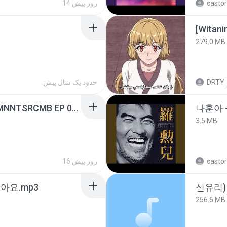
castor
14 روز پیش
[Witan
279.0 MB
DRTY
حدود یک سال پیش
[Witanime.com] RKNGMNNTSRCMB EP 05 HD.mp4
나훈아 -
3.5 MB
castor
16 روز پیش
아요.mp3
신유리) 
256.6 MB