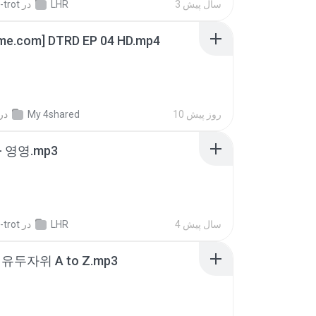
3 سال پیش
LHR
در
-trot
ime.com] DTRD EP 04 HD.mp4
10 روز پیش
My 4shared
در
 영영.mp3
4 سال پیش
LHR
در
-trot
유두자위 A to Z.mp3