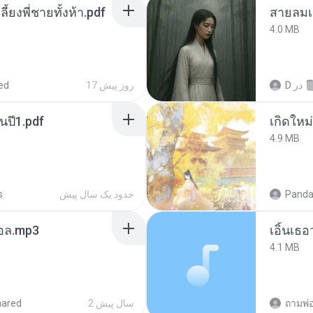
ลี้ยงพี่ชายทั้งห้า.pdf
สายลมเ
4.0 MB
در
D
17 روز پیش
ed
นปี1.pdf
4.9 MB
Panda
حدود یک سال پیش
s
นทอล.mp3
เอิ้นเธ
4.1 MB
ถามพ่
2 سال پیش
hared