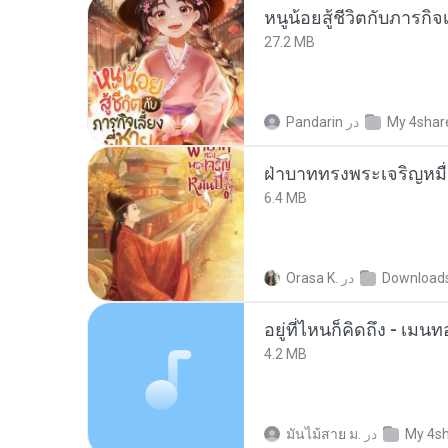
หนูน้อยสู้ชีวิตกับภารกิจเ
27.2 MB
My 4shar
در
Pandarin
ฝ่าบาททรงพระเจริญหมื่
6.4 MB
Download
در
Orasa K.
อยู่ที่ไหนก็คิดถึง - เม
4.2 MB
My 4s
در
มันไม้สาย ม.