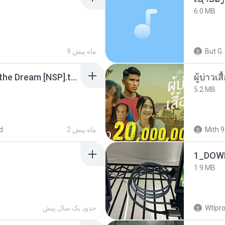
6.0 MB
But G.
9 ماه پیش
Tomodachi Life Living the Dream [NSP].torrent
ผู้บ่าวเสื
5.2 MB
Mith 9
2 ماه پیش
d
1_DOW
1.9 MB
Wtlpro
حدود یک سال پیش