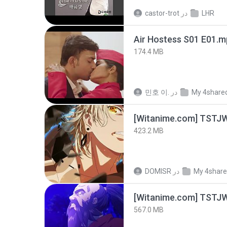
LHR
در
castor-trot
Air Hostess S01 E01.
174.4 MB
My 4share
در
민호 이.
423.2 MB
My 4shar
در
DOMISR
567.0 MB