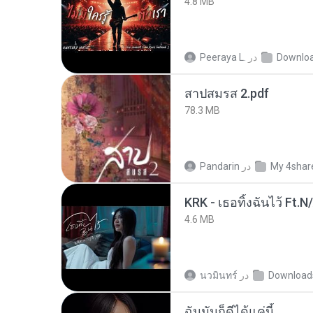
4.8 MB
Downlo
در
Peeraya L.
สาปสมรส 2.pdf
78.3 MB
My 4shar
در
Pandarin
KRK - เธอทิ้งฉันไว้ Ft.N
4.6 MB
Download
در
นวมินทร์
ฉันมันก็ดีได้แค่นี้