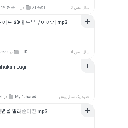
2 سال پیش
새 폴더
در
좀비고4인커플 좀.
- 어느 60대 노부부이야기.mp3
4 سال پیش
LHR
در
-trot
ahakan Lagi
حدود یک سال پیش
My 4shared
در
M.
천년을 빌려준다면.mp3