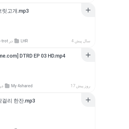
 보릿고개.mp3
4 سال پیش
LHR
در
-trot
ime.com] DTRD EP 03 HD.mp4
17 روز پیش
My 4shared
در
막걸리 한잔.mp3