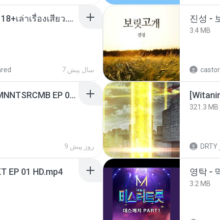
เมียน้อยเหงา พาเสียวค่ะ18+เล่าเรื่องเสียว.mp3
진성 -
3.4 MB
castor
7 سال پیش
ared
[Witanime.com] RKNGMNNTSRCMB EP 06 HD.mp4
[Witan
321.3 MB
DRTY
9 روز پیش
T EP 01 HD.mp4
영탁 - 
3.2 MB