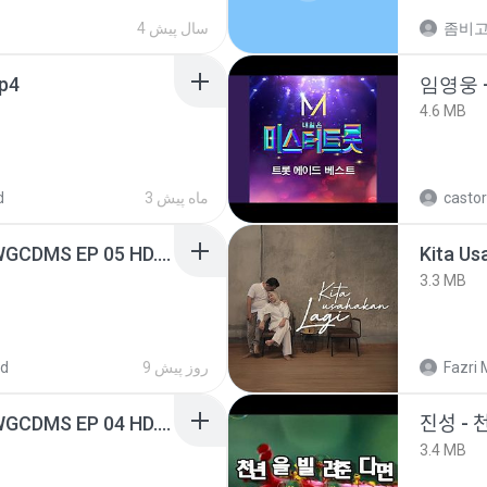
4 سال پیش
mp4
임영웅 
4.6 MB
castor
3 ماه پیش
d
[Witanime.com] TSTJWGCDMS EP 05 HD.mp4
Kita Us
3.3 MB
Fazri 
9 روز پیش
ed
[Witanime.com] TSTJWGCDMS EP 04 HD.mp4
진성 - 
3.4 MB