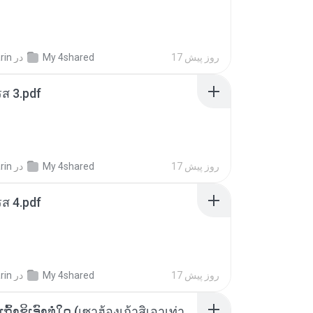
17 روز پیش
My 4shared
در
rin
ส 3.pdf
17 روز پیش
My 4shared
در
rin
ส 4.pdf
17 روز پیش
My 4shared
در
rin
ເຊົາຮ້ອງເຖົ້າຊິເອົາທໍ່ໃດ (เซาฮ้องเถ้าสิเอาเท่าใด) ບຸນເກີດ ຫນູຫ່ວງ ft. ໂສພາ ຈຸນທະລາ