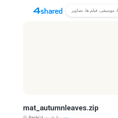
mat_autumnleaves.zip
بیشتر...
14 سال‌ها پیش
Paola