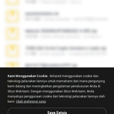
9.6 MB
7 tahun yang lalu
성경 김.
yasminmineira.rar
647.5 MB
2 bulan yang lalu
letiro5708@fanchatu.com
takeout-20260624T040626Z-6-003.zip
2.00 GB
sekitar sebulan yang lalu
อรรถพงษ์ บ.
7258 USA Circle Crypto Investors Leads.zip
3.1 MB
22 hari yang lalu
cmqadeer@786786786
@#16173@vladimir#!!!!!!.zip
2.6 MB
10 tahun yang lalu
vladimir M.
Kami Menggunakan Cookie.
4shared menggunakan cookie dan
teknologi pelacakan lainnya untuk memahami dari mana pengunjung
amanda sfd.rar
kami datang dan meningkatkan pengalaman penelusuran Anda di
5.2 MB
7 tahun yang lalu
elton_roots
Situs Web kami. Dengan menggunakan Situs Web kami, Anda
menyetujui penggunaan cookie dan teknologi pelacakan lainnya oleh
L3150.rar
kami.
Ubah preferensi saya
1.3 MB
6 bulan yang lalu
Alex P.
Saya Setuju