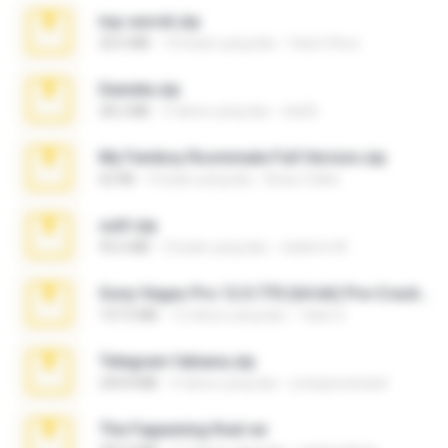
top secret.zip
20.6 MB
10 bulan yang lalu
Vasni Vhuo
Daniela.zip
28.2 MB
3 tahun yang lalu
ela26
My Femboy Roommate Full Version.zip
62 KB
5 bulan yang lalu
Beau Collier
ouh!.zip
95.6 MB
2 bulan yang lalu
vladimir M.
Sony Vegas Pro 12.0.770 (64-bit) Pre-Cracked.zip
137.0 MB
12 tahun yang lalu
Tales S.
Telegram fabiana.zip
244.8 MB
4 tahun yang lalu
yrangravanatal
The Fappening final.rar