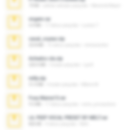
73 KB
sekitar sebulan yang lalu
Maverick Mayer
virgem.rar
4.4 MB
17 tahun yang lalu
Lucinei 7.
casal_voyeur.zip
20.8 MB
15 tahun yang lalu
netowescher
Achados sla.zip
220.0 MB
5 bulan yang lalu
Lya K.
milly.zip
31.0 MB
6 bulan yang lalu
Milene M.
Foxy Mama15.rar
9.5 MB
17 tahun yang lalu
extra_precautions
LIL PEEP VOCAL PRESET BY MELT.rar
826 KB
4 tahun yang lalu
Melt ..