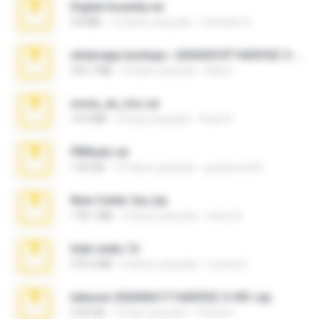
Digital Insanity.rar
3.8 MB
12 tahun yang lalu
Christian D.
whatsapp backups -20260410T160335Z-3-001.zip
335.7 MB
4 bulan yang lalu
Maria
novia_en_trio.rar
14.9 MB
5 bulan yang lalu
Rodri R.
PBNuds.rar
1.04 GB
10 tahun yang lalu
gustavocs64
New folder 2xx.zip
178.1 MB
3 tahun yang lalu
henry N.
hide vedio.7z
379.3 MB
8 tahun yang lalu
munna E.
takeout-20260621T160055Z-3-001.zip
2.00 GB
13 hari yang lalu
Thata N.