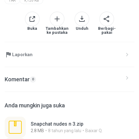
TAR
9,120 KB
Buka
Tambahkan
Unduh
Berbagi-
ke pustaka
pakai
Laporkan
Komentar
0
Anda mungkin juga suka
Snapchat nudes n 3.zip
2.8 MB
8 tahun yang lalu
Baixar Q.