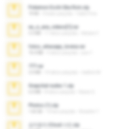
Pokemon Ecchi Gba Rom.zip
70 KB
4 bulan yang lalu
Caleb Price
eu_e_ana_videos[1].rar
5.5 MB
11 tahun yang lalu
Adriano F.
fotos_whasapp_lorena.rar
76.4 MB
4 tahun yang lalu
jose T.
777.rar
2.0 MB
10 tahun yang lalu
vladimir M.
Snapchat nudes 1.zip
6.0 MB
8 tahun yang lalu
Baixar Q.
Photos (1).zip
1.60 GB
14 hari yang lalu
Anacleto T.
김지윤의 iCloud 사진.zip