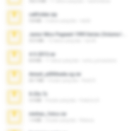
302.4 MB
11 tahun yang lalu
raulmedinax
cellfolder.zip
9.8 MB
3 tahun yang lalu
ela26
Junior Miss Pageant 1999 Series (Volume I Part I NC 6).7z
53.5 MB
12 tahun yang lalu
luis M.
4-5-2015.rar
8.8 MB
11 tahun yang lalu
extra_precautions
Anna4_yd3t0nada.sg.rar
60.7 MB
5 bulan yang lalu
Rodri R.
X-23x.7z
3.4 MB
9 bulan yang lalu
Federico B.
minhas_fotos.rar
1.4 MB
2 bulan yang lalu
Rebeca