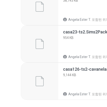
38,143 KB
Angela Ester T.
포함된 위
casa23-ts2.Sims2Pac
954 KB
Angela Ester T.
포함된 위
casa126-ts2-cavanela
9,144 KB
Angela Ester T.
포함된 위