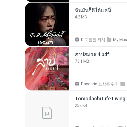
ฉันมันก็ดีได้แค่นี้
4.2 MB
D
포함된 위치
My Mus
สาปสมรส 4.pdf
73.1 MB
Pandarin
포함된 위치
252 KB