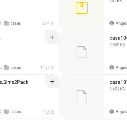
661 KB
치
casas
2 년 전
Angela
k
casa10
2,842 KB
치
casas
14 년 전
Angela
s.Sims2Pack
casa10
3,451 KB
치
casas
1 년 전
Angela