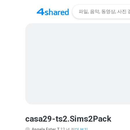
casa29-ts2.Sims2Pack
Angela Ester T.
12 년 전
더 보기...