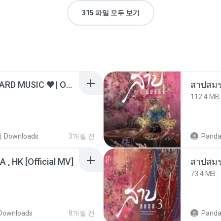
315 파일 모두 보기
ไม่มีใครรู้ตัวเรา– UNHEARD MUSIC 🖤| Official Lyric Video | เพลงสู้ชีวิต
สาปสมร
112.4 MB
Downloads
3개월 전
Panda
/A , HK [Official MV]
สาปสมร
73.4 MB
Downloads
8개월 전
Panda