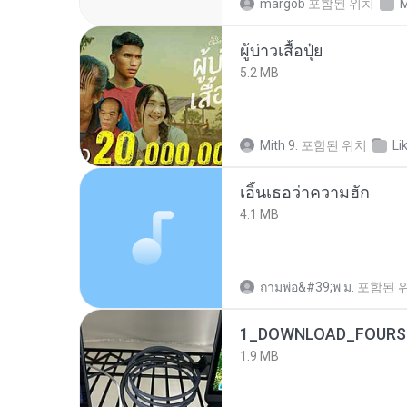
margob
포함된 위치
M
ผู้บ่าวเสื้อปุ๋ย
5.2 MB
Mith 9.
포함된 위치
Li
เอิ้นเธอว่าความฮัก
4.1 MB
ถามพ่อ&#39;พ ม.
포함된 
1_DOWNLOAD_FOURSH
1.9 MB