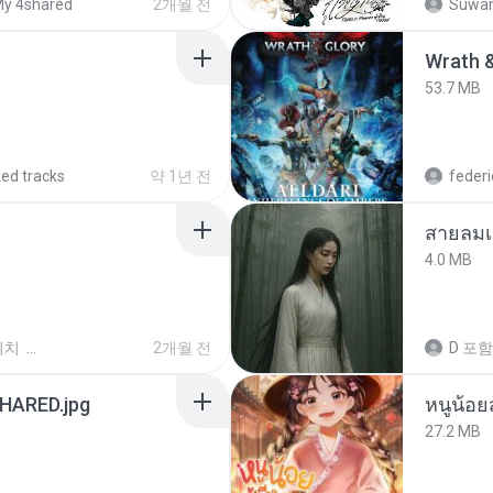
y 4shared
2개월 전
Suwan
53.7 MB
ked tracks
약 1년 전
federi
สายลมเ
4.0 MB
위치
2개월 전
D
포함
ARED.jpg
หนูน้อยส
27.2 MB