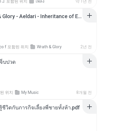
 J.
포함된 위치
เพลง
약 1년 전
Wrath & Glory - Aeldari - Inheritance of Embers.pdf
co f
포함된 위치
Wrath & Glory
2년 전
จ็บปวด
된 위치
My Music
8개월 전
ู้ชีวิตกับภารกิจเลี้ยงพี่ชายทั้งห้า.pdf