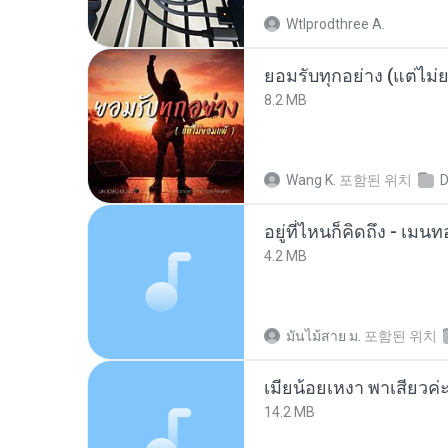
Wtlprodthree A.
ยอมรับทุกอย่าง (แต่ไม่
8.2 MB
Wang K.
포함된 위치
D
อยู่ที่ไหนก็คิดถึง - เม
4.2 MB
มันไม้สาย ม.
포함된 위치
14.2 MB