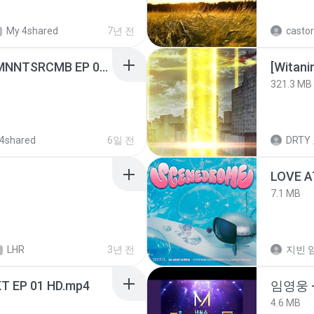
My 4shared
7년 전
castor
[Witanime.com] RKNGMNNTSRCMB EP 06 HD.mp4
[Witan
321.3 MB
4shared
6일 전
DRTY
LOVE 
7.1 MB
LHR
3년 전
지빈 임
T EP 01 HD.mp4
임영웅 
4.6 MB