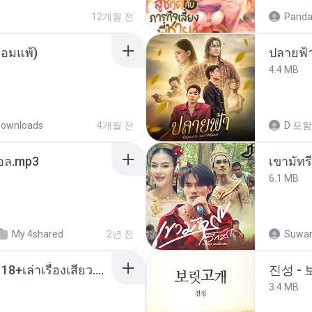
12개월 전
Panda
ยอมแพ้)
ปลายฟ้
4.4 MB
ownloads
4개월 전
D
포함
นทอล.mp3
เขามัทรี
6.1 MB
My 4shared
2년 전
Suwan
เมียน้อยเหงา พาเสียวค่ะ18+เล่าเรื่องเสียว.mp3
진성 -
3.4 MB