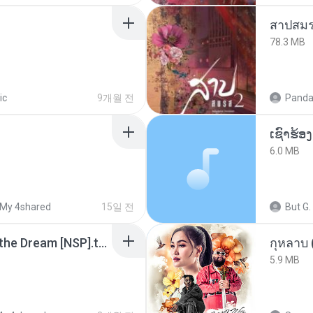
สาปสมร
78.3 MB
ic
9개월 전
Panda
6.0 MB
My 4shared
15일 전
But G.
Tomodachi Life Living the Dream [NSP].torrent
กุหลาบ
5.9 MB