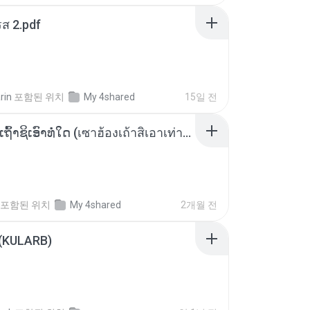
ส 2.pdf
rin
포함된 위치
My 4shared
15일 전
ເຊົາຮ້ອງເຖົ້າຊິເອົາທໍ່ໃດ (เซาฮ้องเถ้าสิเอาเท่าใด) ບຸນເກີດ ຫນູຫ່ວງ ft. ໂສພາ ຈຸນທະລາ
포함된 위치
My 4shared
2개월 전
 (KULARB)