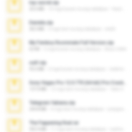
top secret.zip
20.6 MB
10 mga buwan na ang nakalipas
Vasni Vhuo
Daniela.zip
28.2 MB
3 mga taon na ang nakalipas
ela26
My Femboy Roommate Full Version.zip
62 KB
5 mga buwan na ang nakalipas
Beau Collier
ouh!.zip
95.6 MB
2 mga buwan na ang nakalipas
vladimir M.
Sony Vegas Pro 12.0.770 (64-bit) Pre-Cracked.zip
137.0 MB
12 mga taon na ang nakalipas
Tales S.
Telegram fabiana.zip
244.8 MB
4 mga taon na ang nakalipas
yrangravanatal
The Fappening final.rar
302.4 MB
11 mga taon na ang nakalipas
raulmedinax