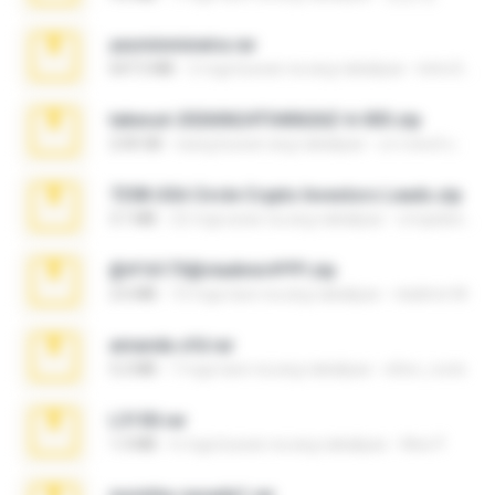
yasminmineira.rar
647.5 MB
2 mga buwan na ang nakalipas
letiro5708@fanchatu.com
takeout-20260624T040626Z-6-003.zip
2.00 GB
isang buwan ang nakalipas
อรรถพงษ์ บ.
7258 USA Circle Crypto Investors Leads.zip
3.1 MB
22 mga araw na ang nakalipas
cmqadeer@786786786
@#16173@vladimir#!!!!!!.zip
2.6 MB
10 mga taon na ang nakalipas
vladimir M.
amanda sfd.rar
5.2 MB
7 mga taon na ang nakalipas
elton_roots
L3150.rar
1.3 MB
6 mga buwan na ang nakalipas
Alex P.