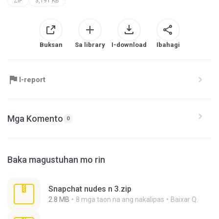
ZIP
3,191 KB
Buksan
Sa library
I-download
Ibahagi
I-report
Mga Komento
0
Baka magustuhan mo rin
Snapchat nudes n 3.zip
2.8 MB
8 mga taon na ang nakalipas
Baixar Q.