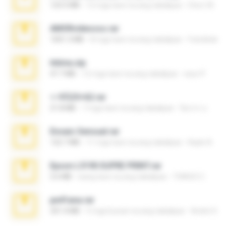
123.5 MB
12 mga taon na ang nakalipas
Chut-35
AMORvideosss.rar
1001.3 MB
8 mga taon na ang nakalipas
frandede
Intima.zip
47.7 MB
12 mga taon na ang nakalipas
seyo P.
ราชินี25+62.rar
21.8 MB
7 mga taon na ang nakalipas
จิตรกร อ.
Ensaio Sensual.rar
122.7 MB
11 mga taon na ang nakalipas
Kayle A.
Epson L5190 SUPRE PRINT.rar
5.6 MB
isang taon na ang nakalipas
THIAGO C.
pe41ana.rar
331.4 MB
5 mga buwan na ang nakalipas
André S.