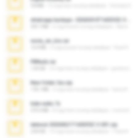
3.8 MB
12 mga taon na ang nakalipas
Christian D.
whatsapp backups -20260410T160335Z-3-001.zip
335.7 MB
4 mga buwan na ang nakalipas
Maria
novia_en_trio.rar
14.9 MB
5 mga buwan na ang nakalipas
Rodri R.
PBNuds.rar
1.04 GB
10 mga taon na ang nakalipas
gustavocs64
New folder 2xx.zip
178.1 MB
3 mga taon na ang nakalipas
henry N.
hide vedio.7z
379.3 MB
8 mga taon na ang nakalipas
munna E.
takeout-20260621T160055Z-3-001.zip
2.00 GB
14 mga araw na ang nakalipas
Thata N.