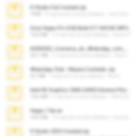
Fl Studio Full Cracked.zip
79 KB
4 mga buwan na ang nakalipas
Joel Powers
Sony Vegas Pro 8.0b Build 217-AVCHD-MPG-AC3 FIXED.7z
192.6 MB
16 mga taon na ang nakalipas
Steven P.
65536533_Conversa_do_WhatsApp_com_Meu_Esposo.zip
262.1 MB
17 mga araw na ang nakalipas
desomar T.
WhatsApp Chat - Mayara Cunhada .zip
36.7 MB
7 mga taon na ang nakalipas
Ana K.
Intel HD Graphics 3000 (4459) Extreme Plus 2.0.zip
126.5 MB
6 mga taon na ang nakalipas
nIGHTmAYOR
Vegas 7.0a.rar
120.3 MB
15 mga taon na ang nakalipas
boyisadangerzone
Fl Studio 2025 Cracked.zip