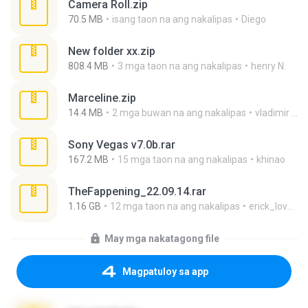
Camera Roll.zip
70.5 MB
isang taon na ang nakalipas
Diego
New folder xx.zip
808.4 MB
3 mga taon na ang nakalipas
henry N.
Marceline.zip
14.4 MB
2 mga buwan na ang nakalipas
vladimir M.
Sony Vegas v7.0b.rar
167.2 MB
15 mga taon na ang nakalipas
khinao
TheFappening_22.09.14.rar
1.16 GB
12 mga taon na ang nakalipas
erick_lover4
May mga nakatagong file
Magpatuloy sa app