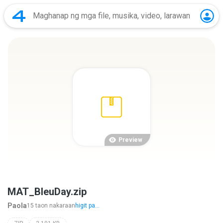
Preview
MAT_BleuDay.zip
Paola
15 taon nakaraan
higit pa...