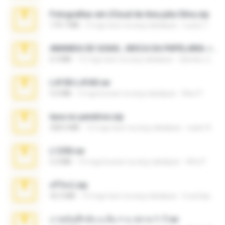
Fotografias em iCloud de Ana julia Silva.zip
174.7 MB
3 mga taon na ang nakalipas
Luany T.
AMANDA DE GOIAS , MOCA DA PAPELARIA .rar
6.3 MB
15 mga taon na ang nakalipas
daniela_kabi
L4150-L4160.rar
5.0 MB
3 mga buwan na ang nakalipas
Alex P.
tava no pendrive.zip
328.3 MB
12 mga taon na ang nakalipas
naatr N.
L1250.rar
5.3 MB
10 mga buwan na ang nakalipas
Alfa P.
ศรีรัตน์.zip
32.3 MB
10 mga taon na ang nakalipas
b.auttaporn
ภาพบันทึกลับ ม.ต้น + ม.ปลาย 1-7.rar