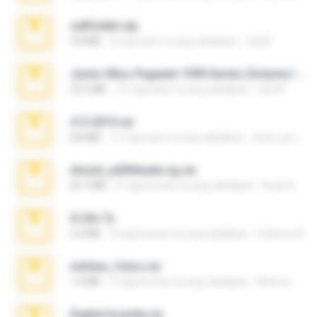
cellfolder.zip
9.8 MB
3 mga taon na ang nakalipas
ela26
Junior Miss Pageant 1999 Series (Volume I Part I NC 6).7z
53.5 MB
12 mga taon na ang nakalipas
luis M.
4-5-2015.rar
8.8 MB
11 mga taon na ang nakalipas
extra_precautions
Anna4_yd3t0nada.sg.rar
60.7 MB
5 mga buwan na ang nakalipas
Rodri R.
X-23x.7z
3.4 MB
9 mga buwan na ang nakalipas
Federico B.
minhas_fotos.rar
1.4 MB
3 mga buwan na ang nakalipas
Rebeca
Digital Insanity.rar