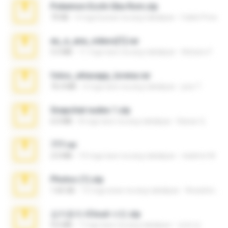
Pokemon Ecchi Gba Rom.zip
70 KB
4 mga buwan na ang nakalipas
Caleb Price
eu_e_ana_videos[1].rar
5.5 MB
11 mga taon na ang nakalipas
Adriano F.
fotos_whasapp_lorena.rar
76.4 MB
4 mga taon na ang nakalipas
jose T.
Snapchat nudes 1.zip
6.0 MB
8 mga taon na ang nakalipas
Baixar Q.
777.rar
2.0 MB
10 mga taon na ang nakalipas
vladimir M.
Photos (1).zip
1.60 GB
15 mga araw na ang nakalipas
Anacleto T.
김지윤의 iCloud 사진.zip
9.6 MB
7 mga taon na ang nakalipas
성경 김.