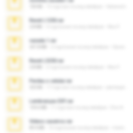
novinha casada1.rar
720 KB
15 mga taon na ang nakalipas
fabianointegrado
Reset L1250.rar
2.8 MB
3 mga buwan na ang nakalipas
Alex P.
vazada 1.rar
241.8 MB
2 mga buwan na ang nakalipas
Ulysses L.
Reset L3250.rar
2.8 MB
2 mga buwan na ang nakalipas
Alex P.
Perdeu o celular.rar
323 KB
17 mga taon na ang nakalipas
plantaopiriguete
Lembranças EX!!.rar
159.6 MB
11 mga taon na ang nakalipas
Étori A.
Videos caseiros.rar
89.4 MB
10 mga buwan na ang nakalipas
maninho B.