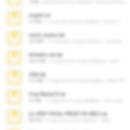
73 KB
isang buwan ang nakalipas
Maverick Mayer
virgem.rar
4.4 MB
17 mga taon na ang nakalipas
Lucinei 7.
casal_voyeur.zip
20.8 MB
15 mga taon na ang nakalipas
netowescher
Achados sla.zip
220.0 MB
5 mga buwan na ang nakalipas
Lya K.
milly.zip
31.0 MB
6 mga buwan na ang nakalipas
Milene M.
Foxy Mama15.rar
9.5 MB
17 mga taon na ang nakalipas
extra_precautions
LIL PEEP VOCAL PRESET BY MELT.rar
826 KB
4 mga taon na ang nakalipas
Melt ..