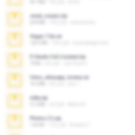
36.7 MB
7年之前
Ana K.
casal_voyeur.zip
20.8 MB
15年之前
netowescher
Vegas 7.0a.rar
120.3 MB
15年之前
boyisadangerzone
Fl Studio Full Cracked.zip
79 KB
4月之前
Joel Powers
fotos_whasapp_lorena.rar
76.4 MB
4年之前
jose T.
milly.zip
31.0 MB
6月之前
Milene M.
Photos (1).zip
1.60 GB
17天之前
Anacleto T.