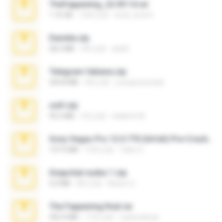
TheFappening_22.09.14.rar
1.16 GB
12年之前
erick_lover4
Daniela.zip
28.2 MB
3年之前
ela26
Telegram fabiana.zip
244.8 MB
4年之前
yrangravanatal
ouh!.zip
95.6 MB
2月之前
vladimir M.
Sony Vegas Pro 12.0.770 (64-bit) Pre-Cracked.zip
137.0 MB
12年之前
Tales S.
Snapchat nudes 1.zip
6.0 MB
8年之前
Baixar Q.
The Fappening final.rar
302.4 MB
11年之前
raulmedinax