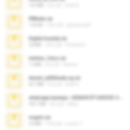
14.9 MB
5月之前
Rodri R.
PBNuds.rar
1.04 GB
10年之前
gustavocs64
Digital Insanity.rar
3.8 MB
12年之前
Christian D.
minhas_fotos.rar
1.4 MB
3月之前
Rebeca
Anna4_yd3t0nada.sg.rar
60.7 MB
5月之前
Rodri R.
whatsapp backups -20260410T160335Z-3-001.zip
335.7 MB
4月之前
Maria
virgem.rar
4.4 MB
17年之前
Lucinei 7.