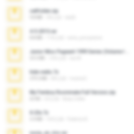
cellfolder.zip
9.8 MB
3年之前
ela26
4-5-2015.rar
8.8 MB
11年之前
extra_precautions
Junior Miss Pageant 1999 Series (Volume I Part I NC 6).7z
53.5 MB
12年之前
luis M.
hide vedio.7z
379.3 MB
8年之前
munna E.
My Femboy Roommate Full Version.zip
62 KB
5月之前
Beau Collier
X-23x.7z
3.4 MB
10月之前
Federico B.
novia_en_trio.rar