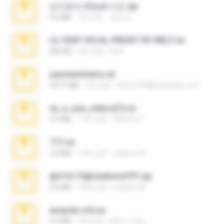
김지윤의 iCloud 사진.zip
9.6 MB
7年之前
성경 김.
LIL PEEP VOCAL PRESET BY MELT.rar
826 KB
4年之前
Melt ..
yasminmineira.rar
647.5 MB
2月之前
letiro5708@fanchatu.com
eu_e_ana_videos[1].rar
5.5 MB
11年之前
Adriano F.
777.rar
2.0 MB
10年之前
vladimir M.
@#16173@vladimir#!!!!!!.zip
2.6 MB
10年之前
vladimir M.
amanda sfd.rar
5.2 MB
7年之前
elton_roots