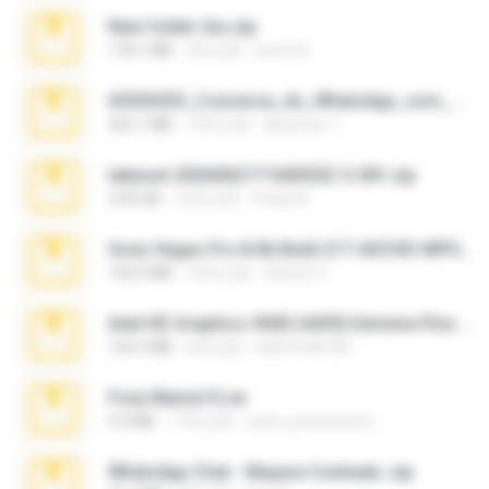
New folder 2xx.zip
178.1 MB
3年之前
henry N.
65536533_Conversa_do_WhatsApp_com_Meu_Esposo.zip
262.1 MB
19天之前
desomar T.
takeout-20260621T160055Z-3-001.zip
2.00 GB
16天之前
Thata N.
Sony Vegas Pro 8.0b Build 217-AVCHD-MPG-AC3 FIXED.7z
192.6 MB
16年之前
Steven P.
Intel HD Graphics 3000 (4459) Extreme Plus 2.0.zip
126.5 MB
6年之前
nIGHTmAYOR
Foxy Mama15.rar
9.5 MB
17年之前
extra_precautions
WhatsApp Chat - Mayara Cunhada .zip