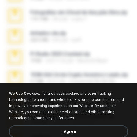
Fotografias em iCloud de Ana julia Silva.zip
174.7 MB
3年之前
Luany T.
Achados sla.zip
220.0 MB
5月之前
Lya K.
Fl Studio 2025 Cracked.zip
73 KB
大约1个月之前
Maverick Mayer
7258 USA Circle Crypto Investors Leads.zip
3.1 MB
25天之前
cmqadeer@786786786
We Use Cookies.
4shared uses cookies and other tracking
vegas.pro.12.-patch.exe.7z
technologies to understand where our visitors are coming from and
687 KB
14年之前
EVP Á.
improve your browsing experience on our Website. By using our
Website, you consent to our use of cookies and other tracking
Sony Vegas Pro 13 (Pre-Cracked).zip
technologies.
Change my preferences
272.0 MB
10年之前
Mellicent D.
I Agree