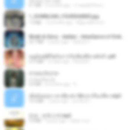
เอิ้นเธอว่าความฮัก
4.1 MB
2 months ago
ถามพ่อ&#39;พ ม.
1_DOWNLOAD_FOURSHARED.jpg
1.9 MB
12 months ago
Wtlprodthree A.
Wrath & Glory - Aeldari - Inheritance of Embers.pdf
53.7 MB
2 years ago
federico f
หนูน้อยสู้ชีวิตกับภารกิจเลี้ยงพี่ชายทั้งห้า.pdf
27.2 MB
16 days ago
Pandarin
สายลมเจ็บปวด
สายลมเจ็บปวด
4.0 MB
8 months ago
D
เมียน้อยเหงา พาเสียวค่ะ18+เล่าเรื่องเสียว.mp3
14.2 MB
7 years ago
อมรพันธ์ จ.
진성 - 보릿고개.mp3
3.4 MB
4 years ago
castor-trot