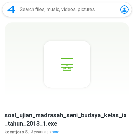
soal_ujian_madrasah_seni_budaya_kelas_ix
_tahun_2013_1.exe
koentjoro S.
13 years ago
more...