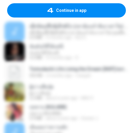
Continue in app
ເຊົາຮ້ອງເຖົ້າຊິເອົາທໍ່ໃດ (เซาฮ้องเถ้าสิเอาเท่าใด) ບຸນເກີດ ຫນູຫ່ວງ ft. ໂສພາ ຈຸນທະລາ
ເຊົາຮ້ອງເຖົ້າຊິເອົາທໍ່ໃດ (เซาฮ้องเถ้าสิเอาเท่าใด) ບຸນເກີດ ຫນູຫ່ວງ ft. ໂສພາ ຈຸນທະລາ
6.0 MB
2 months ago
But G.
ฉันมันก็ดีได้แค่นี้
ฉันมันก็ดีได้แค่นี้
4.2 MB
9 months ago
D
Tomodachi Life Living the Dream [NSP].torrent
252 KB
2 months ago
margob
ผู้บ่าวเสื้อปุ๋ย
ผู้บ่าวเสื้อปุ๋ย
5.2 MB
about a year ago
Mith 9.
กุหลาบ (KULARB)
กุหลาบ (KULARB)
5.9 MB
about a year ago
Suwan J.
เอิ้นเธอว่าความฮัก