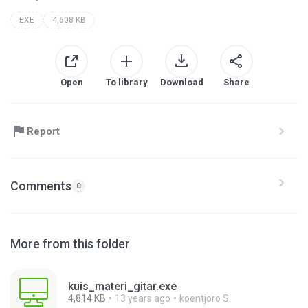
EXE
4,608 KB
Open
To library
Download
Share
Report
Comments
0
More from this folder
kuis_materi_gitar.exe
4,814 KB
13 years ago
koentjoro S.