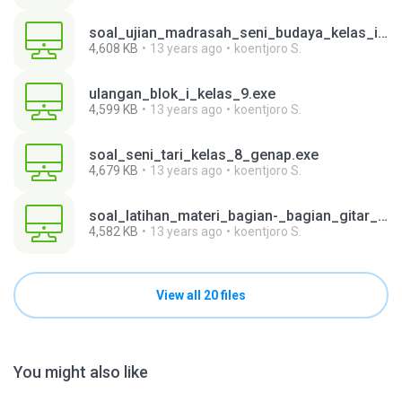
soal_ujian_madrasah_seni_budaya_kelas_ix_tahun_2013.exe
4,608 KB
13 years ago
koentjoro S.
ulangan_blok_i_kelas_9.exe
4,599 KB
13 years ago
koentjoro S.
soal_seni_tari_kelas_8_genap.exe
4,679 KB
13 years ago
koentjoro S.
soal_latihan_materi_bagian-_bagian_gitar_dan_fungsinya.exe
4,582 KB
13 years ago
koentjoro S.
View all 20 files
You might also like