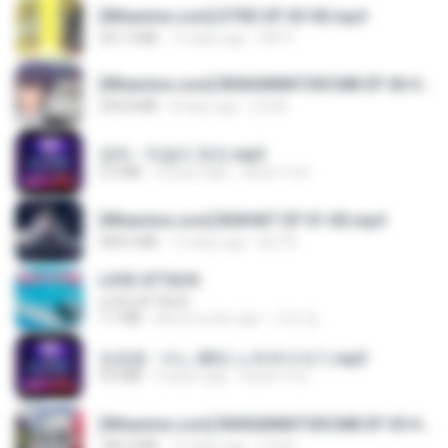
[Witanime.com] DTRD EP 03 HD.mp4
321.3 MB
15 days ago
DRTY
[Witanime.com] RKNGMNNTSRCMB EP 06 HD.mp4
294.8 MB
8 days ago
LOLKI
영탁 - 막걸리 한잔.mp3
3.2 MB
3 years ago
castor-trot
[Witanime.com] BSKHKT EP 01 HD.mp4
408.9 MB
13 days ago
BLITR
LOVE ATTACK
LOVE ATTACK
7.1 MB
about a year ago
지빈 임.
임영웅 - 어느 60대 노부부이야기.mp3
4.6 MB
4 years ago
castor-trot
[Witanime.com] RKNGMNNTSRCMB EP 05 HD.mp4
186.0 MB
15 days ago
LOLKI