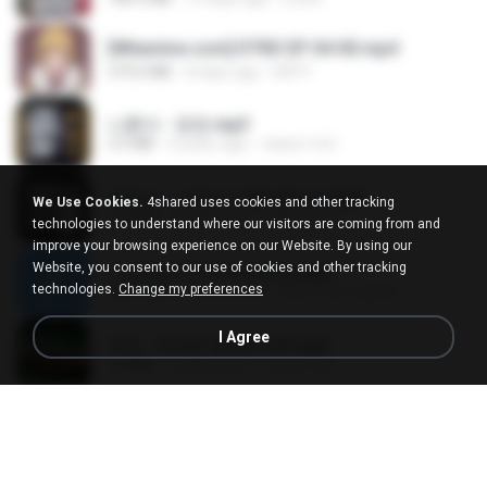
[Witanime.com] DTRD EP 04 HD.mp4
279.0 MB
8 days ago
DRTY
나훈아 - 영영.mp3
3.5 MB
4 years ago
castor-trot
배금성 - 사랑이 비를 맞아요.mp3
We Use Cookies.
4shared uses cookies and other tracking
3.5 MB
4 years ago
castor-trot
technologies to understand where our visitors are coming from and
improve your browsing experience on our Website. By using our
Website, you consent to our use of cookies and other tracking
신유리) 유두자위 A to Z.mp3
technologies.
Change my preferences
256.6 MB
2 years ago
좀비고4인커플 좀.
I Agree
진성 - 천년을 빌려준다면.mp3
3.4 MB
4 years ago
castor-trot
Kita Usahakan Lagi
Kita Usahakan Lagi
3.3 MB
about a year ago
Fazri M.
DJ TIKTOK TERBARU 2025🎵DJ JANGAN TUNGGU LAMA LAMA NANTI LAMA LAMA 🎵DJ SEDIA AKU SEBELUM HUJAN