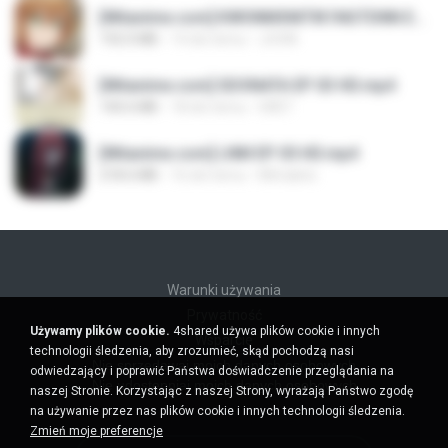
[Witanime.com] KWONMSNITIK1NGTDNN EP 04 HD.mp4
192.0 MB
14 dni temu
JUVIA
[Witanime.com] SDONATA EP 03 HD.mp4
140.6 MB
18 dni temu
GRET
[Witanime.com] LNM EP 05 HD.mp4
218.6 MB
16 dni temu
MUrabito
Warunki używania
Prywatność
Używamy plików cookie.
4shared używa plików cookie i innych
Wsparcie
technologii śledzenia, aby zrozumieć, skąd pochodzą nasi
Nie sprzedawaj moich danych osobowych
odwiedzający i poprawić Państwa doświadczenie przeglądania na
Nie udostępniaj moich danych osobowych
naszej Stronie. Korzystając z naszej Strony, wyrażają Państwo zgodę
na używanie przez nas plików cookie i innych technologii śledzenia.
Zmień moje preferencje