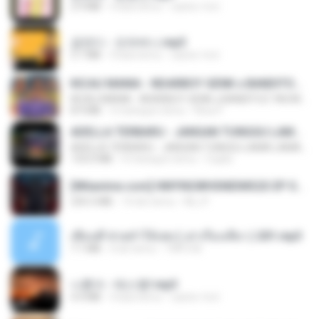
2.9 MB
4 lata temu
castor-trot
금잔디 - 오라버니.mp3
3.1 MB
4 lata temu
castor-trot
KICAU MANIA - NDARBOY GENK x BANDITOZ YAOW 86 (OFFICIAL LYRIC VIDEO) GAS POL NDANGAK
KICAU MANIA - NDARBOY GENK x BANDITOZ YAOW 86 (OFFICIAL LYRIC VIDEO) GAS POL NDANGAK
8.9 MB
3 miesiące temu
Rina P.
ADELLA TERBARU - JANGAN TUNGGU LAMA LAMA - GELAS RETAK - OM ADELLA FULL ALBUM TERBARU 2026
ADELLA TERBARU - JANGAN TUNGGU LAMA LAMA - GELAS RETAK - OM ADELLA FULL ALBUM TERBARU 2026
133.0 MB
4 miesiące temu
Cuplis
[Witanime.com] HMYNGWHSNIDMS2S EP 04 HD.mp4
235.5 MB
14 dni temu
KILJY
เพื่อนพี่ ช่วยทำให้เสด ( เล่าเรื่องเสียว ) 201.mp3
7.1 MB
6 lat temu
TNP2 M.
나훈아 - 테스형!.mp3
4.4 MB
4 lata temu
castor-trot