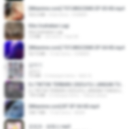
[Witanime.com] TSTJWGCDMS EP 05 HD.mp4
423.2 MB
8 dni temu
DOMISR
Kita Usahakan Lagi
Kita Usahakan Lagi
3.3 MB
rok temu
Fazri M.
[Witanime.com] TSTJWGCDMS EP 04 HD.mp4
567.0 MB
15 dni temu
DOMISR
갑자기
갑자기
3.0 MB
2 miesiące temu
복희 박.
DJ TIKTOK TERBARU 2025🎵DJ JANGAN TUNGGU LAMA LAMA NANTI LAMA LAMA 🎵DJ SEDIA AKU SEBELUM HUJAN
DJ TIKTOK TERBARU 2025🎵DJ JANGAN TUNGGU LAMA LAMA NANTI LAMA LAMA 🎵DJ SEDIA AKU SEBELUM HUJAN
199.4 MB
6 miesięcy temu
Yahya Lahiya
[Witanime.com] BT EP 04 HD.mp4
248.7 MB
13 dni temu
BAXK
문희옥 - 평행선.mp3