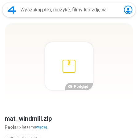
Podgląd
mat_windmill.zip
Paola
15 lat temu
więcej...