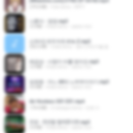
[Witanime.com] DTRD EP 04 HD.mp4
279.0 MB
9 dni temu
DRTY
나훈아 - 영영.mp3
3.5 MB
4 lata temu
castor-trot
신유리) 유두자위 A to Z.mp3
256.6 MB
2 lata temu
좀비고4인커플 좀.
배금성 - 사랑이 비를 맞아요.mp3
3.5 MB
4 lata temu
castor-trot
임영웅 - 어느 60대 노부부이야기.mp3
4.6 MB
4 lata temu
castor-trot
Air Hostess S01 E01.mp4
174.4 MB
3 miesiące temu
민호 이.
진성 - 천년을 빌려준다면.mp3
3.4 MB
4 lata temu
castor-trot