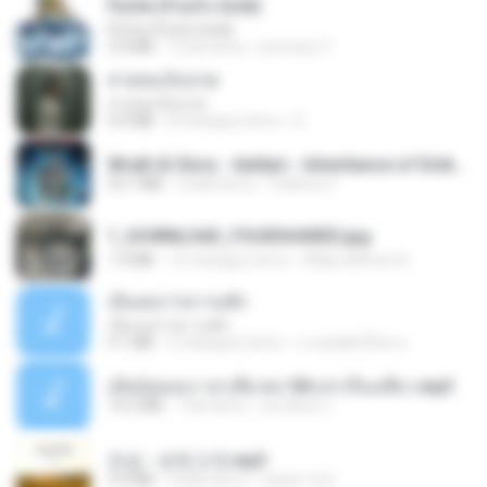
Pyrite (Fool's Gold)
Pyrite (Fool's Gold)
3.4 MB
12 lat temu
princess Y.
สายลมเจ็บปวด
สายลมเจ็บปวด
4.0 MB
8 miesięcy temu
D
Wrath & Glory - Aeldari - Inheritance of Embers.pdf
53.7 MB
2 lata temu
federico f
1_DOWNLOAD_FOURSHARED.jpg
1.9 MB
12 miesięcy temu
Wtlprodthree A.
เอิ้นเธอว่าความฮัก
เอิ้นเธอว่าความฮัก
4.1 MB
2 miesiące temu
ถามพ่อ&#39;พ ม.
เมียน้อยเหงา พาเสียวค่ะ18+เล่าเรื่องเสียว.mp3
14.2 MB
7 lat temu
อมรพันธ์ จ.
진성 - 보릿고개.mp3
3.4 MB
4 lata temu
castor-trot