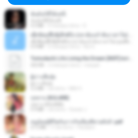
ฉันมันก็ดีได้แค่นี้
ฉันมันก็ดีได้แค่นี้
4.2 MB
9 miesięcy temu
D
ເຊົາຮ້ອງເຖົ້າຊິເອົາທໍ່ໃດ (เซาฮ้องเถ้าสิเอาเท่าใด) ບຸນເກີດ ຫນູຫ່ວງ ft. ໂສພາ ຈຸນທະລາ
ເຊົາຮ້ອງເຖົ້າຊິເອົາທໍ່ໃດ (เซาฮ้องเถ้าสิเอาเท่าใด) ບຸນເກີດ ຫນູຫ່ວງ ft. ໂສພາ ຈຸນທະລາ
6.0 MB
2 miesiące temu
But G.
Tomodachi Life Living the Dream [NSP].torrent
252 KB
2 miesiące temu
margob
ผู้บ่าวเสื้อปุ๋ย
ผู้บ่าวเสื้อปุ๋ย
5.2 MB
rok temu
Mith 9.
กุหลาบ (KULARB)
กุหลาบ (KULARB)
5.9 MB
rok temu
Suwan J.
หนูน้อยสู้ชีวิตกับภารกิจเลี้ยงพี่ชายทั้งห้า.pdf
27.2 MB
17 dni temu
Pandarin