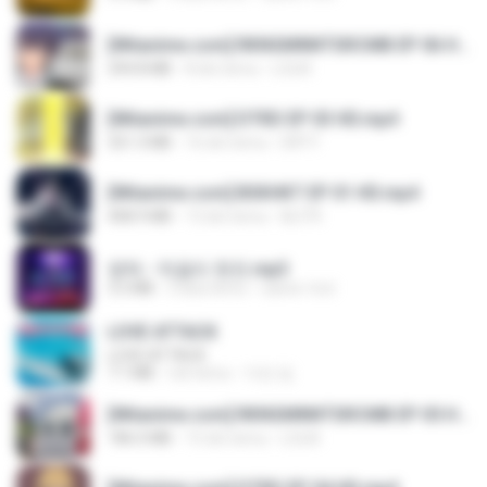
[Witanime.com] RKNGMNNTSRCMB EP 06 HD.mp4
294.8 MB
8 dni temu
LOLKI
[Witanime.com] DTRD EP 03 HD.mp4
321.3 MB
16 dni temu
DRTY
[Witanime.com] BSKHKT EP 01 HD.mp4
408.9 MB
13 dni temu
BLITR
영탁 - 막걸리 한잔.mp3
3.2 MB
3 lata temu
castor-trot
LOVE ATTACK
LOVE ATTACK
7.1 MB
rok temu
지빈 임.
[Witanime.com] RKNGMNNTSRCMB EP 05 HD.mp4
186.0 MB
15 dni temu
LOLKI