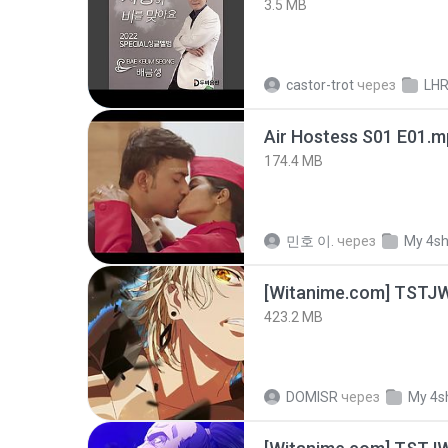
3.5 MB
castor-trot
через
LH
Air Hostess S01 E01.
174.4 MB
민호 이.
через
My 4s
423.2 MB
DOMISR
через
My 4s