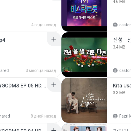
4.6 MB
R
4 года назад
castor
mp4
진성 - 
3.4 MB
hared
3 месяца назад
castor
[Witanime.com] TSTJWGCDMS EP 05 HD.mp4
Kita Us
3.3 MB
hared
8 дней назад
Fazri 