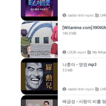
castor-trot
через
LH
186.0 MB
LOLKI
через
My 4sha
나훈아 - 영영.mp3
3.5 MB
castor-trot
через
LH
배금성 - 사랑이 비를 맞