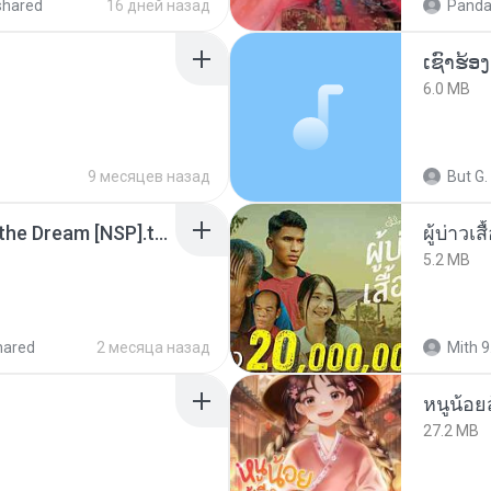
shared
16 дней назад
Panda
6.0 MB
9 месяцев назад
But G.
Tomodachi Life Living the Dream [NSP].torrent
ผู้บ่าวเสื
5.2 MB
hared
2 месяца назад
Mith 9
หนูน้อยส
27.2 MB