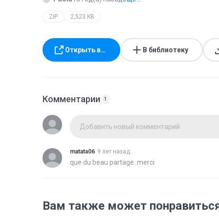
ZIP
2,523 KB
Открыть в…
В библиотеку
Комментарии
1
Добавить новый комментарий
matata06
9 лет назад
que du beau partage..merci
Вам также может понравитьс