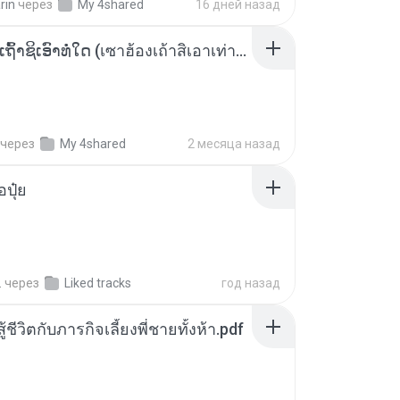
rin
через
My 4shared
16 дней назад
ເຊົາຮ້ອງເຖົ້າຊິເອົາທໍ່ໃດ (เซาฮ้องเถ้าสิเอาเท่าใด) ບຸນເກີດ ຫນູຫ່ວງ ft. ໂສພາ ຈຸນທະລາ
через
My 4shared
2 месяца назад
้อปุ๋ย
.
через
Liked tracks
год назад
ู้ชีวิตกับภารกิจเลี้ยงพี่ชายทั้งห้า.pdf