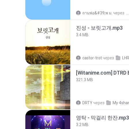
ถามพ่อ&#39;พ ม.
через
진성 - 보릿고개.mp3
3.4 MB
castor-trot
через
LH
[Witanime.com] DTRD 
321.3 MB
DRTY
через
My 4sha
영탁 - 막걸리 한잔.mp3
3.2 MB