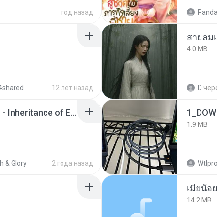
год назад
Panda
สายลมเ
4.0 MB
4shared
12 лет назад
D
чер
Wrath & Glory - Aeldari - Inheritance of Embers.pdf
1_DOW
1.9 MB
h & Glory
2 года назад
Wtlpro
14.2 MB