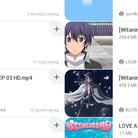
2 месяца назад
อมรพัน
294.8 MB
R
4 года назад
LOLKI
EP 03 HD.mp4
[Witan
408.9 MB
red
16 дней назад
BLITR
LOVE 
7.1 MB