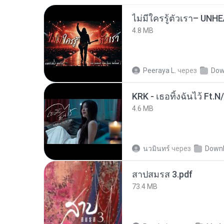
4.8 MB
Peeraya L.
через
Dow
KRK - เธอทิ้งฉันไว้ Ft.N
4.6 MB
นวมินทร์
через
Down
สาปสมรส 3.pdf
73.4 MB