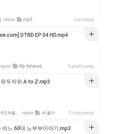
.
через
mp3
год назад
ime.com] DTRD EP 04 HD.mp4
через
My 4shared
9 дней назад
유두자위 A to Z.mp3
좀비고4인커플 좀.
через
새 폴더
2 года назад
- 어느 60대 노부부이야기.mp3