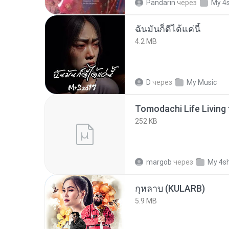
Pandarin
через
My 4
ฉันมันก็ดีได้แค่นี้
4.2 MB
D
через
My Music
252 KB
margob
через
My 4s
กุหลาบ (KULARB)
5.9 MB