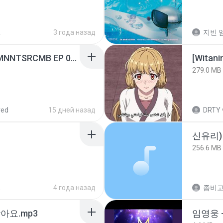
R
3 года назад
지빈 임
[Witanime.com] RKNGMNNTSRCMB EP 05 HD.mp4
[Witan
279.0 MB
red
15 дней назад
DRTY
신유리) 
256.6 MB
R
4 года назад
아요.mp3
임영웅 