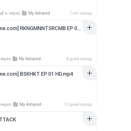
ธ์ จ.
через
My 4shared
7 лет назад
[Witanime.com] RKNGMNNTSRCMB EP 06 HD.mp4
через
My 4shared
8 дней назад
ime.com] BSKHKT EP 01 HD.mp4
через
My 4shared
13 дней назад
ATTACK