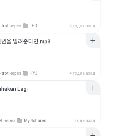
-trot
через
LHR
4 года назад
천년을 빌려준다면.mp3
-trot
через
HYJ
4 года назад
ahakan Lagi
M.
через
My 4shared
год назад