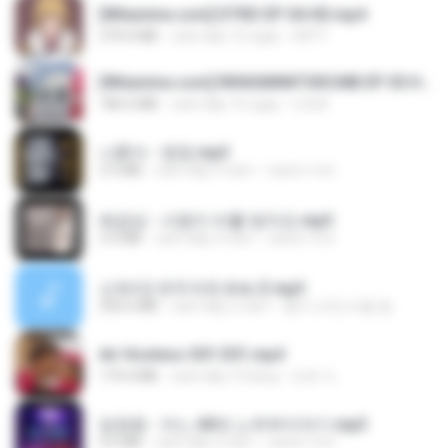
[Witanime.com] DTRD EP 04 HD.mp4
279.0 MB
cách đây 10 ngày
DRTY
[Witanime.com] RKNGMNNTSRCMB EP 05 HD.mp4
186.0 MB
cách đây 16 ngày
LOLKI
나훈아 - 영영.mp3
3.5 MB
cách đây 4 năm
castor-trot
배금성 - 사랑이 비를 맞아요.mp3
3.5 MB
cách đây 4 năm
castor-trot
신유리) 유두자위 A to Z.mp3
256.6 MB
cách đây 2 năm
좀비고4인커플 좀.
Air Hostess S01 E01.mp4
174.4 MB
cách đây 3 tháng
민호 이.
임영웅 - 어느 60대 노부부이야기.mp3
4.6 MB
cách đây 4 năm
castor-trot