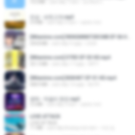
14.2 MB
cách đây 7 năm
อมรพันธ์ จ.
진성 - 보릿고개.mp3
3.4 MB
cách đây 4 năm
castor-trot
[Witanime.com] RKNGMNNTSRCMB EP 06 HD.mp4
294.8 MB
cách đây 9 ngày
LOLKI
[Witanime.com] DTRD EP 03 HD.mp4
321.3 MB
cách đây 17 ngày
DRTY
[Witanime.com] BSKHKT EP 01 HD.mp4
408.9 MB
cách đây 14 ngày
BLITR
영탁 - 막걸리 한잔.mp3
3.2 MB
cách đây 3 năm
castor-trot
LOVE ATTACK
LOVE ATTACK
7.1 MB
cách đây khoảng một năm
지빈 임.