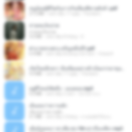
หนูน้อยสู้ชีวิตกับภารกิจเลี้ยงพี่ชายทั้งห้า.pdf
27.2 MB
cách đây 17 ngày
Pandarin
สายลมเจ็บปวด
สายลมเจ็บปวด
4.0 MB
cách đây 8 tháng
D
ฝ่าบาททรงพระเจริญหมื่นปี1.pdf
6.4 MB
cách đây khoảng một năm
Orasa K.
เกิดใหม่อีกครา อี๋เหนียงอย่างข้าเป็นภรรยาขุนนาง 1_ST.pdf
4.9 MB
cách đây 17 ngày
Pandarin
อยู่ที่ไหนก็คิดถึง - เมนทอล.mp3
4.2 MB
cách đây 2 năm
มันไม้สาย ม.
เอิ้นเธอว่าความฮัก
เอิ้นเธอว่าความฮัก
4.1 MB
cách đây 2 tháng
ถามพ่อ&#39;พ ม.
เมียน้อยเหงา พาเสียวค่ะ18+เล่าเรื่องเสียว.mp3