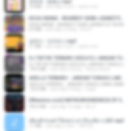
문희옥 - 평행선.mp3
2.9 MB
cách đây 4 năm
castor-trot
KICAU MANIA - NDARBOY GENK x BANDITOZ YAOW 86 (OFFICIAL LYRIC VIDEO) GAS POL NDANGAK
KICAU MANIA - NDARBOY GENK x BANDITOZ YAOW 86 (OFFICIAL LYRIC VIDEO) GAS POL NDANGAK
8.9 MB
cách đây 3 tháng
Rina P.
금잔디 - 오라버니.mp3
3.1 MB
cách đây 4 năm
castor-trot
DJ TIKTOK TERBARU 2025🎵DJ JANGAN TUNGGU LAMA LAMA NANTI LAMA LAMA 🎵DJ SEDIA AKU SEBELUM HUJAN
DJ TIKTOK TERBARU 2025🎵DJ JANGAN TUNGGU LAMA LAMA NANTI LAMA LAMA 🎵DJ SEDIA AKU SEBELUM HUJAN
199.4 MB
cách đây 6 tháng
Yahya Lahiya
ADELLA TERBARU - JANGAN TUNGGU LAMA LAMA - GELAS RETAK - OM ADELLA FULL ALBUM TERBARU 2026
ADELLA TERBARU - JANGAN TUNGGU LAMA LAMA - GELAS RETAK - OM ADELLA FULL ALBUM TERBARU 2026
133.0 MB
cách đây 4 tháng
Cuplis
[Witanime.com] HMYNGWHSNIDMS2S EP 04 HD.mp4
235.5 MB
cách đây 15 ngày
KILJY
เพื่อนพี่ ช่วยทำให้เสด ( เล่าเรื่องเสียว ) 201.mp3
7.1 MB
cách đây 6 năm
TNP2 M.