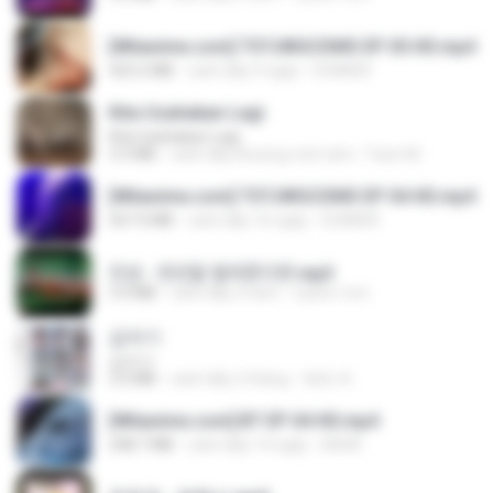
[Witanime.com] TSTJWGCDMS EP 05 HD.mp4
423.2 MB
cách đây 9 ngày
DOMISR
Kita Usahakan Lagi
Kita Usahakan Lagi
3.3 MB
cách đây khoảng một năm
Fazri M.
[Witanime.com] TSTJWGCDMS EP 04 HD.mp4
567.0 MB
cách đây 16 ngày
DOMISR
진성 - 천년을 빌려준다면.mp3
3.4 MB
cách đây 4 năm
castor-trot
갑자기
갑자기
3.0 MB
cách đây 2 tháng
복희 박.
[Witanime.com] BT EP 04 HD.mp4
248.7 MB
cách đây 14 ngày
BAXK