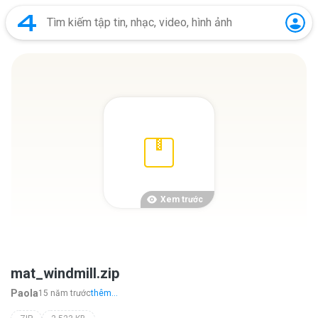
Xem trước
mat_windmill.zip
Paola
15 năm trước
thêm...