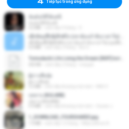
Tiếp tục trong ứng dụng
ฉันมันก็ดีได้แค่นี้
ฉันมันก็ดีได้แค่นี้
4.2 MB
cách đây 9 tháng
D
ເຊົາຮ້ອງເຖົ້າຊິເອົາທໍ່ໃດ (เซาฮ้องเถ้าสิเอาเท่าใด) ບຸນເກີດ ຫນູຫ່ວງ ft. ໂສພາ ຈຸນທະລາ
ເຊົາຮ້ອງເຖົ້າຊິເອົາທໍ່ໃດ (เซาฮ้องเถ้าสิเอาเท่าใด) ບຸນເກີດ ຫນູຫ່ວງ ft. ໂສພາ ຈຸນທະລາ
6.0 MB
cách đây 2 tháng
But G.
Tomodachi Life Living the Dream [NSP].torrent
252 KB
cách đây 2 tháng
margob
ผู้บ่าวเสื้อปุ๋ย
ผู้บ่าวเสื้อปุ๋ย
5.2 MB
cách đây khoảng một năm
Mith 9.
กุหลาบ (KULARB)
กุหลาบ (KULARB)
5.9 MB
cách đây khoảng một năm
Suwan J.
1_DOWNLOAD_FOURSHARED.jpg
1.9 MB
cách đây 12 tháng
Wtlprodthree A.