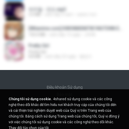
박우철 - 연모.mp3
3.5 MB
cách đây 4 năm
castor-trot
[Witanime.com] KWONMSNITIK1NGTDNN EP 04 HD.mp4
192.0 MB
cách đây 15 ngày
JUVIA
Pretty Girl
Pretty Girl
8.8 MB
cách đây 23 ngày
황영지
Điều khoản Sử dụng
Bảo mật
Chúng tôi sử dụng cookie.
4shared sử dụng cookie và các công
Hỗ trợ
nghệ theo dõi khác để tìm hiểu nơi khách truy cập của chúng tôi đến
Không bán thông tin cá nhân của tôi
và cải thiện trải nghiệm duyệt web của Quý vị trên Trang web của
Không chia sẻ thông tin cá nhân của tôi
chúng tôi. Bằng cách sử dụng Trang web của chúng tôi, Quý vị đồng ý
với việc chúng tôi sử dụng cookie và các công nghệ theo dõi khác.
Thay đổi tùy chọn của tôi