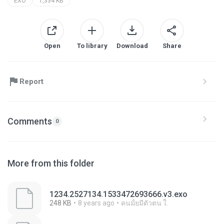
EXO
1,334 KB
Open
To library
Download
Share
Report
Comments
0
More from this folder
1234.2527134.1533472693666.v3.exo
248 KB
8 years ago
คนมั้ยมีตัวตน ใ.