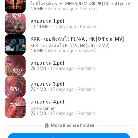
ไม่มีใครรู้ตัวเรา– UNHEARD MUSIC 🖤| Official Lyric Video | เพลงสู้ชีวิต
4.8 MB
3 months ago
Peeraya L.
สาปสมรส 1.pdf
112.4 MB
17 days ago
Pandarin
KRK - เธอทิ้งฉันไว้ Ft.N/A , HK [Official MV]
KRK - เธอทิ้งฉันไว้ Ft.N/A , HK [Official MV]
4.6 MB
8 months ago
นวมินทร์
สาปสมรส 2.pdf
78.3 MB
17 days ago
Pandarin
สาปสมรส 3.pdf
73.4 MB
17 days ago
Pandarin
สาปสมรส 4.pdf
CamScanner
73.1 MB
17 days ago
Pandarin
More files are hidden