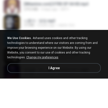
[Witanime.com] DTRD EP 04 HD.mp4
279.0 MB
9 days ago
DRTY
나훈아 - 영영.mp3
3.5 MB
4 years ago
castor-trot
신유리) 유두자위 A to Z.mp3
We Use Cookies.
4shared uses cookies and other tracking
256.6 MB
2 years ago
좀비고4인커플 좀.
technologies to understand where our visitors are coming from and
improve your browsing experience on our Website. By using our
Website, you consent to our use of cookies and other tracking
배금성 - 사랑이 비를 맞아요.mp3
technologies.
Change my preferences
3.5 MB
4 years ago
castor-trot
I Agree
임영웅 - 어느 60대 노부부이야기.mp3
4.6 MB
4 years ago
castor-trot
Air Hostess S01 E01.mp4
174.4 MB
3 months ago
민호 이.
진성 - 천년을 빌려준다면.mp3
3.4 MB
4 years ago
castor-trot