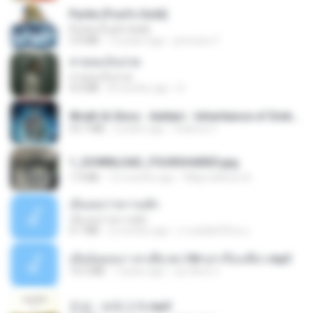
Pyrite (Fool's Gold)
Pyrite (Fool's Gold)
3.4 MB
12 years ago
princess Y.
สายลมเจ็บปวด
สายลมเจ็บปวด
4.0 MB
8 months ago
D
Wrath & Glory - Aeldari - Inheritance of Embers.pdf
53.7 MB
2 years ago
federico f
1_DOWNLOAD_FOURSHARED.jpg
1.9 MB
12 months ago
Wtlprodthree A.
เอิ้นเธอว่าความฮัก
เอิ้นเธอว่าความฮัก
4.1 MB
2 months ago
ถามพ่อ&#39;พ ม.
เมียน้อยเหงา พาเสียวค่ะ18+เล่าเรื่องเสียว.mp3
14.2 MB
7 years ago
อมรพันธ์ จ.
진성 - 보릿고개.mp3