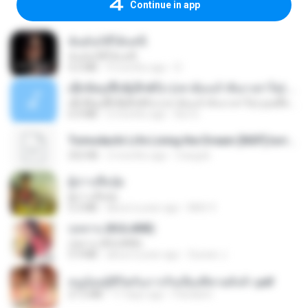
Continue in app
ฉันมันก็ดีได้แค่นี้
ฉันมันก็ดีได้แค่นี้
4.2 MB
9 months ago
D
ເຊົາຮ້ອງເຖົ້າຊິເອົາທໍ່ໃດ (เซาฮ้องเถ้าสิเอาเท่าใด) ບຸນເກີດ ຫນູຫ່ວງ ft. ໂສພາ ຈຸນທະລາ
ເຊົາຮ້ອງເຖົ້າຊິເອົາທໍ່ໃດ (เซาฮ้องเถ้าสิเอาเท่าใด) ບຸນເກີດ ຫນູຫ່ວງ ft. ໂສພາ ຈຸນທະລາ
6.0 MB
2 months ago
But G.
Tomodachi Life Living the Dream [NSP].torrent
252 KB
2 months ago
margob
ผู้บ่าวเสื้อปุ๋ย
ผู้บ่าวเสื้อปุ๋ย
5.2 MB
about a year ago
Mith 9.
กุหลาบ (KULARB)
กุหลาบ (KULARB)
5.9 MB
about a year ago
Suwan J.
หนูน้อยสู้ชีวิตกับภารกิจเลี้ยงพี่ชายทั้งห้า.pdf
27.2 MB
17 days ago
Pandarin