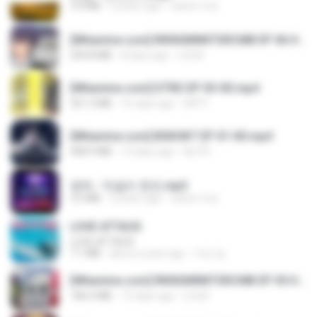
3.4 MB
4 years ago
castor-trot
[Witanime.com] RKNGMNNTSRCMB EP 06 HD.mp4
294.8 MB
8 days ago
LOLKI
[Witanime.com] DTRD EP 03 HD.mp4
321.3 MB
16 days ago
DRTY
[Witanime.com] BSKHKT EP 01 HD.mp4
408.9 MB
13 days ago
BLITR
영탁 - 막걸리 한잔.mp3
3.2 MB
3 years ago
castor-trot
LOVE ATTACK
LOVE ATTACK
7.1 MB
about a year ago
지빈 임.
[Witanime.com] RKNGMNNTSRCMB EP 05 HD.mp4
186.0 MB
15 days ago
LOLKI