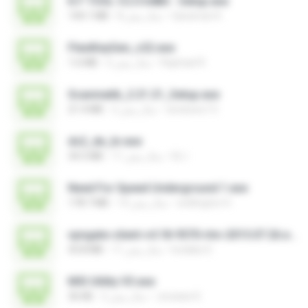
K.F TOOL V.2.0 64Bit - Setup.exe
Qaraman K.
8 سال پیش
144.1 MB
FlexiKeyGen_v22.exe
Raphael R.
2 سال پیش
1.6 MB
Scanmatik_2.21.21_Setup.exe
windows7.5
2 سال پیش
21.4 MB
ds2_de_br.exe
DL I.
11 سال پیش
34.5 MB
Need For Speed Underground 1.exe
wellington H.
14 سال پیش
178.7 MB
vpngate-client-v4.18-9570-rtm-2015.07.26.exe
kodaka S.
11 سال پیش
43.8 MB
MSI Utility V3.exe
Jonatan K.
2 سال پیش
36 KB