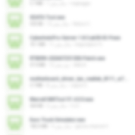
migbaggio
7 سال پیش
5.7 MB
SDATA Tool.exe
Nelson C.
12 سال پیش
535 KB
CyberIndoPro-Server-1.8.5.ab50-ID-P.exe
bagusajiwo13
11 سال پیش
76.1 MB
RT809H-202607251500-Patch.exe
kkkk A.
12 روز پیش
47.4 MB
motherboard_driver_lan_realtek_8111_w7.exe
vagner E.
8 سال پیش
3.7 MB
Marvell MifiTool V1.4.0.0.exe
CJ E.
5 سال پیش
364 KB
Euro Truck Simulator.exe
games channel V.
9 سال پیش
182.5 MB