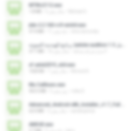
MTIKv2112.exe
Michael S.
5 سال پیش
1.8 MB
jtdx-2.2.160-rc9-win64.exe
chris.tarnovsky
11 ماه پیش
47.4 MB
برنامج الهندسة الصوتية )adobe audition 1.5 كامل.exe
مديرُ شركةِ صداقة F.
16 سال پیش
47.1 MB
xf-adsk2019_x64.exe
Ahmed A.
7 سال پیش
1020 KB
Mu Callliuws.exe
mike D.
5 روز پیش
963.5 MB
Advanced_Android-x86_Installer_v1.7_Full.exe
sandeepitnal
2 سال پیش
62.0 MB
AMS43.exe
larry
5 ماه پیش
3.7 MB