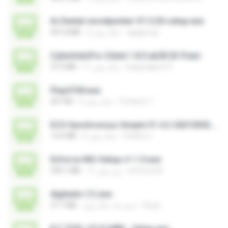
Ai-Dental-woodpecker-V1.0.20-setup.exe
ajajigroup
2 سال پیش
491.8 MB
CyberIndoPro-Client-1.8.5.ab50-ID-P.exe
bagusajiwo13
11 سال پیش
37.0 MB
PlayGTAV.exe
Fortanto T.
6 سال پیش
207 KB
ECG Synchronous Simple V1.4.2-20210302.exe
Vitality C.
4 سال پیش
13.6 MB
Enforce-MU-Setup-v1.1.0.exe
enforce M.
11 روز پیش
599.1 MB
digitador (1).exe
Ruan
حدود یک سال پیش
37.7 MB