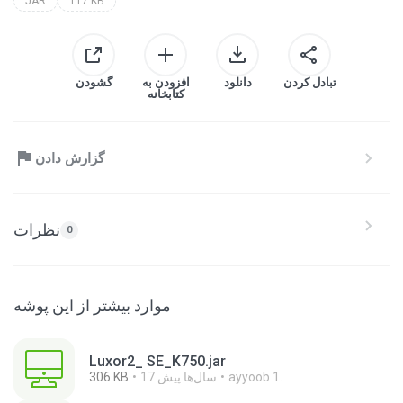
JAR
117 KB
تبادل کردن
دانلود
افزودن به
گشودن
کتابخانه
گزارش دادن
نظرات
0
موارد بیشتر از این پوشه
Luxor2_ SE_K750.jar
ayyoob 1.
17 سال‌ها پیش
306 KB