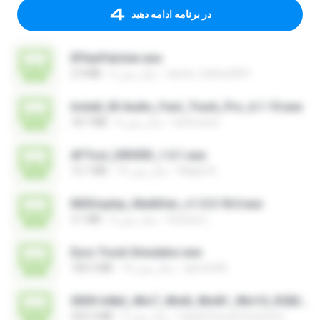
در برنامه ادامه دهید
EPlanPatcher.exe
tamer_halmy2001
2 سال پیش
2.9 MB
Install_M-Audio_Fast_Track_Pro_6.1.10.exe
nenovoice
4 سال پیش
18.7 MB
AFTool_DRIVER_1.0.1.exe
Majub A.
10 سال پیش
12.1 MB
MSDisplay_MultiDev_v1.0.0.18.0.exe
Vinicius L.
4 سال پیش
3.1 MB
Euro Truck Simulator.exe
sprotni95
16 سال پیش
182.5 MB
0009-64bit_Win7_Win8_Win81_Win10_R282.exe
Canal Fora do Escritorio
3 سال پیش
252.2 MB