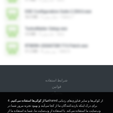
DSE Configuration Suite 2.204.6.exe
Valery T.
5 سال پیش
36.0 MB
TurboMailer-Setup.exe
larry
5 ماه پیش
3.0 MB
RT809H-202607281715-Patch.exe
kkkk A.
8 روز پیش
51.2 MB
شرايط استفاده
قوانين
پشتیبانی
اطلاعات شخصی من را نفروشید
ما از کوکی‌ها استفاده می‌کنیم.
4shared از کوکی‌ها و سایر فناوری‌های ردیابی
اطلاعات شخصی من را به اشتراک نگذارید
برای درک اینکه بازدیدکنندگان ما از کجا می‌آیند و بهبود تجربه مرور شما در
وب‌سایت ما استفاده می‌کند. با استفاده از وب‌سایت ما، شما به استفاده ما از