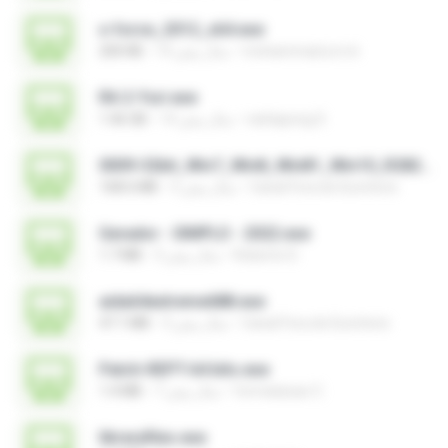
x-force_2012_x64.exe
mohammad.a.m.k
14 سال پیش
200 KB
RA 2-Yuri.exe
nattapong S.
14 سال پیش
1.46 GB
0009-32bit_Win7_Win8_Win81_Win10_R282.exe
Canal Fora do Escritorio
3 سال پیش
168.6 MB
Gerador - SIMPLO - 2022.exe
Roberto D.
3 سال پیش
1.7 MB
aida64extreme688.exe
Canal Fora do Escritorio
3 سال پیش
47.1 MB
Patch-REPT-64 bits.exe
formatacao C.
7 سال پیش
1.4 MB
libraryfiles.exe