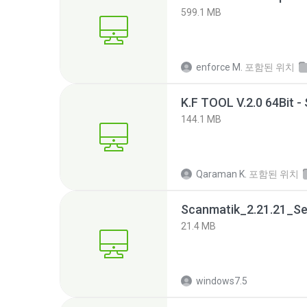
599.1 MB
enforce M.
포함된 위치
K.F TOOL V.2.0 64Bit -
144.1 MB
Qaraman K.
포함된 위치
Scanmatik_2.21.21_Se
21.4 MB
windows7.5