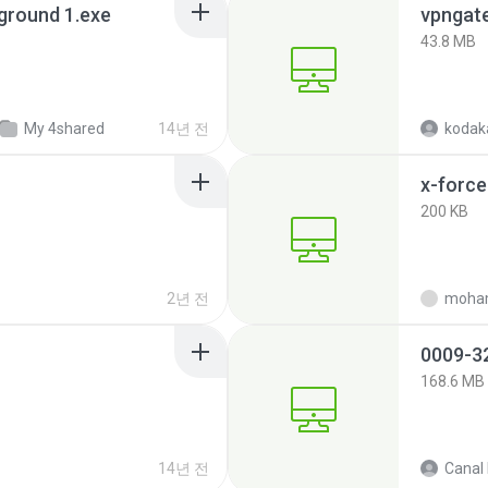
ground 1.exe
43.8 MB
My 4shared
14년 전
kodak
x-forc
200 KB
2년 전
168.6 MB
14년 전