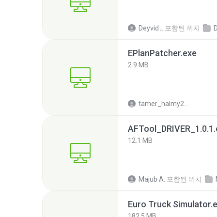
Deyvid ;.
포함된 위치
EPlanPatcher.exe
2.9 MB
tamer_halmy2001
AFTool_DRIVER_1.0.1.
12.1 MB
Majub A.
포함된 위치
Euro Truck Simulator.
182.5 MB