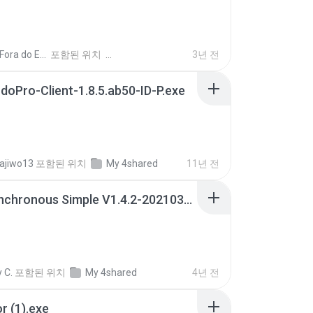
Canal Fora do Escritorio
포함된 위치
3년 전
doPro-Client-1.8.5.ab50-ID-P.exe
ajiwo13
포함된 위치
My 4shared
11년 전
ECG Synchronous Simple V1.4.2-20210302.exe
y C.
포함된 위치
My 4shared
4년 전
or (1).exe