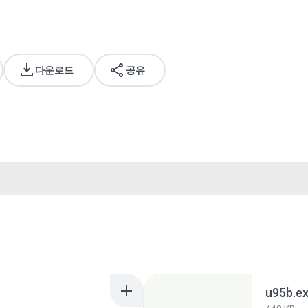
다운로드
공유
u95b.e