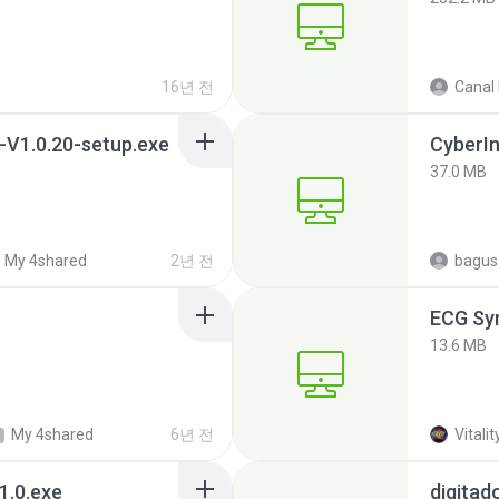
16년 전
-V1.0.20-setup.exe
CyberIn
37.0 MB
My 4shared
2년 전
bagus
13.6 MB
My 4shared
6년 전
Vitalit
1.0.exe
digitad