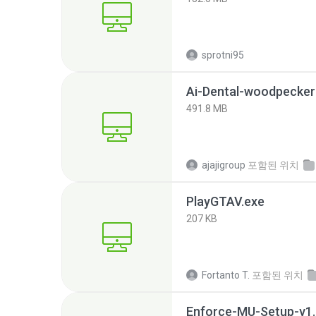
sprotni95
Ai-Dental-woodpecker
491.8 MB
ajajigroup
포함된 위치
PlayGTAV.exe
207 KB
Fortanto T.
포함된 위치
Enforce-MU-Setup-v1.