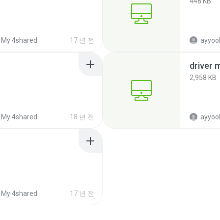
448 KB
My 4shared
17 년 전
ayyoob
driver 
2,958 KB
My 4shared
18 년 전
ayyoob
My 4shared
17 년 전