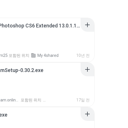
Adobe Photoshop CS6 Extended 13.0.1.1 Multilanguage Portable x86.exe
fm25
포함된 위치
My 4shared
10년 전
mSetup-0.30.2.exe
Mudream.online -.
포함된 위치
17일 전
exe