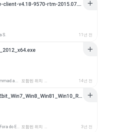
vpngate-client-v4.18-9570-rtm-2015.07.26.exe
a S.
11년 전
e_2012_x64.exe
mohammad.a.m.k
포함된 위치
14년 전
0009-32bit_Win7_Win8_Win81_Win10_R282.exe
Canal Fora do Escritorio
포함된 위치
3년 전