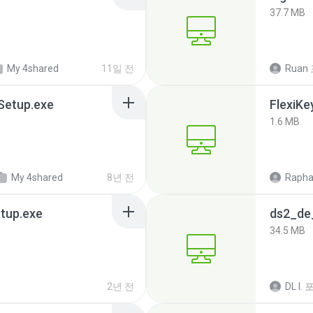
37.7 MB
My 4shared
11일 전
Ruan
 Setup.exe
FlexiK
1.6 MB
My 4shared
8년 전
Rapha
tup.exe
ds2_de
34.5 MB
2년 전
DL I.