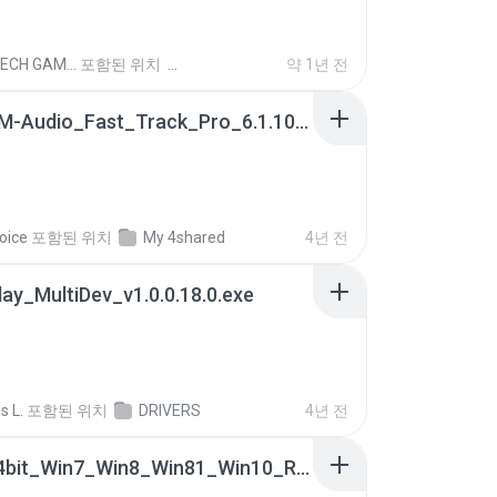
DOMTECH GAMES T.
포함된 위치
약 1년 전
Install_M-Audio_Fast_Track_Pro_6.1.10.exe
oice
포함된 위치
My 4shared
4년 전
ay_MultiDev_v1.0.0.18.0.exe
s L.
포함된 위치
DRIVERS
4년 전
0009-64bit_Win7_Win8_Win81_Win10_R282.exe