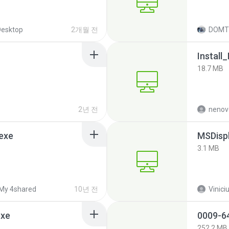
Desktop
2개월 전
18.7 MB
2년 전
nenov
exe
MSDispl
3.1 MB
My 4shared
10년 전
Viniciu
exe
252.2 MB