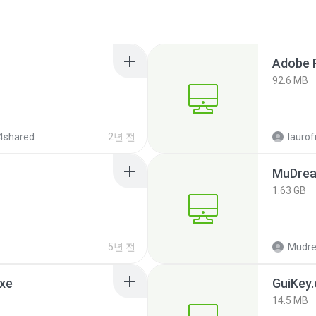
92.6 MB
4shared
2년 전
lauro
MuDrea
1.63 GB
5년 전
exe
GuiKey.
14.5 MB