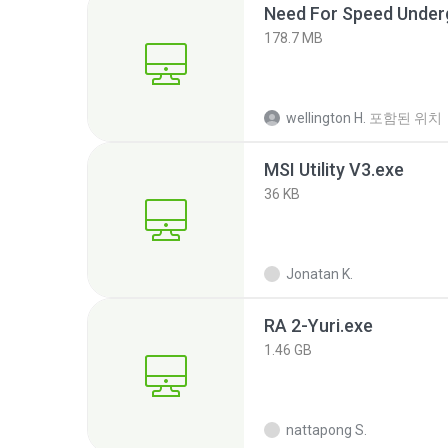
Need For Speed Under
178.7 MB
wellington H.
포함된 위치
MSI Utility V3.exe
36 KB
Jonatan K.
RA 2-Yuri.exe
1.46 GB
nattapong S.