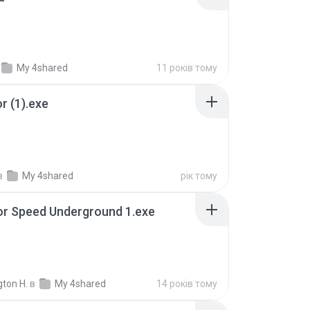
My 4shared
11 років тому
or (1).exe
в
My 4shared
рік тому
or Speed Underground 1.exe
gton H.
в
My 4shared
14 років тому