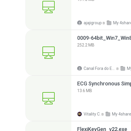
ajajigroup
в
My 4shar
252.2 MB
Canal Fora do Escritorio
в
M
13.6 MB
Vitality C.
в
My 4shar
FlexiKeyGen_v22.exe