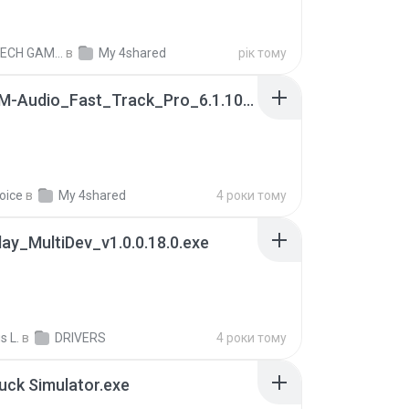
DOMTECH GAMES T.
в
My 4shared
рік тому
Install_M-Audio_Fast_Track_Pro_6.1.10.exe
oice
в
My 4shared
4 роки тому
ay_MultiDev_v1.0.0.18.0.exe
s L.
в
DRIVERS
4 роки тому
uck Simulator.exe