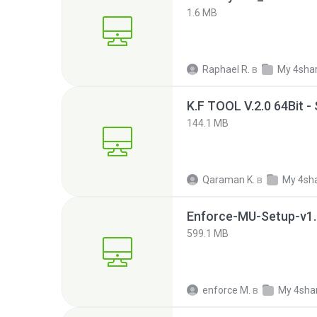
1.6 MB
Raphael R.
в
My 4sha
K.F TOOL V.2.0 64Bit -
144.1 MB
Qaraman K.
в
My 4sh
Enforce-MU-Setup-v1.
599.1 MB
enforce M.
в
My 4sha