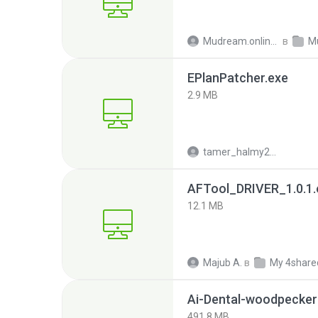
Mudream.online -.
в
M
EPlanPatcher.exe
2.9 MB
tamer_halmy2001
AFTool_DRIVER_1.0.1.
12.1 MB
Majub A.
в
My 4share
Ai-Dental-woodpecker
491.8 MB