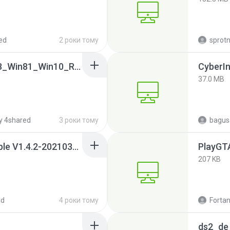
ed
2 роки тому
sprotn
0009-64bit_Win7_Win8_Win81_Win10_R282.exe
CyberIn
37.0 MB
y 4shared
3 роки тому
bagus
ECG Synchronous Simple V1.4.2-20210302.exe
PlayGT
207 KB
ed
4 роки тому
Fortan
ds2_de