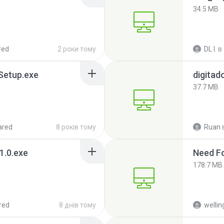
34.5 MB
red
2 роки тому
DL I.
в
 Setup.exe
digitad
37.7 MB
ared
8 років тому
Ruan
1.0.exe
Need F
178.7 MB
red
8 днів тому
wellin