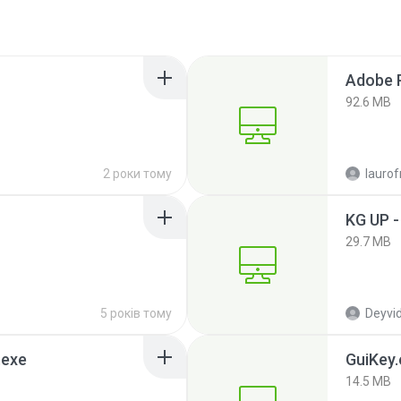
92.6 MB
2 роки тому
lauro
KG UP -
29.7 MB
5 років тому
Deyvid 
.exe
GuiKey.
14.5 MB