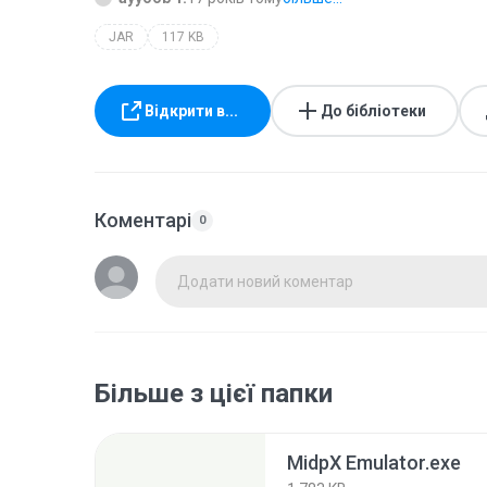
JAR
117 KB
Відкрити в...
До бібліотеки
Коментарі
0
Додати новий коментар
Більше з цієї папки
MidpX Emulator.exe