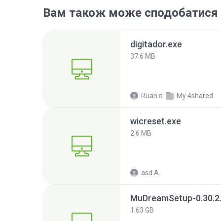
Вам також може сподобатися
digitador.exe
37.6 MB
Ruan
в
My 4shared
wicreset.exe
2.6 MB
asd A.
MuDreamSetup-0.30.2
1.63 GB