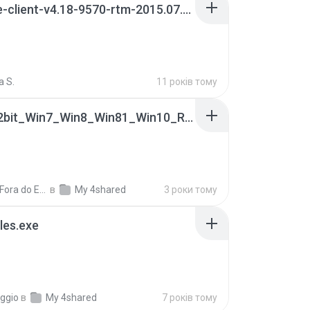
vpngate-client-v4.18-9570-rtm-2015.07.26.exe
a S.
11 років тому
0009-32bit_Win7_Win8_Win81_Win10_R282.exe
Canal Fora do Escritorio
в
My 4shared
3 роки тому
iles.exe
ggio
в
My 4shared
7 років тому