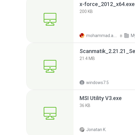
x-force_2012_x64.exe
200 KB
mohammad.a.m.k
в
M
Scanmatik_2.21.21_Se
21.4 MB
windows7.5
MSI Utility V3.exe
36 KB
Jonatan K.