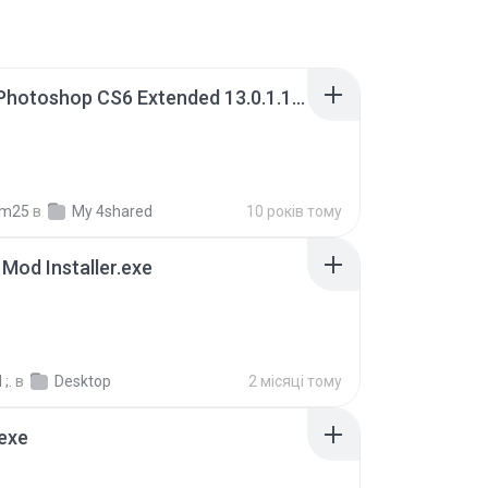
Adobe Photoshop CS6 Extended 13.0.1.1 Multilanguage Portable x86.exe
fm25
в
My 4shared
10 років тому
 Mod Installer.exe
;.
в
Desktop
2 місяці тому
exe