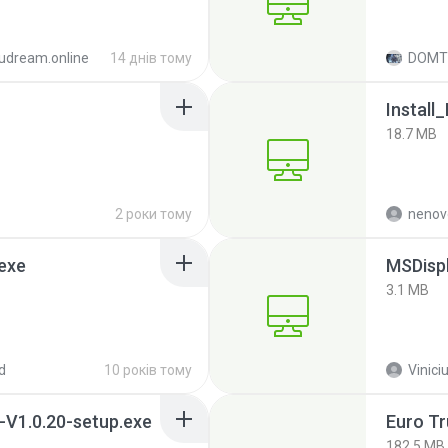
udream.online
14 днів тому
18.7 MB
2 роки тому
nenov
exe
MSDispl
3.1 MB
d
10 років тому
Viniciu
-V1.0.20-setup.exe
Euro Tr
182.5 MB