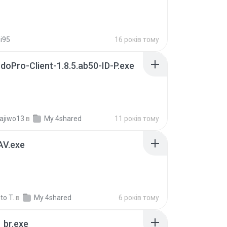
i95
16 років тому
doPro-Client-1.8.5.ab50-ID-P.exe
ajiwo13
в
My 4shared
11 років тому
AV.exe
to T.
в
My 4shared
6 років тому
_br.exe