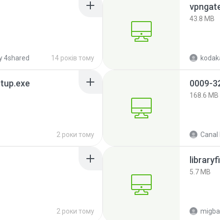
43.8 MB
y 4shared
14 років тому
kodak
tup.exe
168.6 MB
2 роки тому
libraryf
5.7 MB
2 роки тому
migba