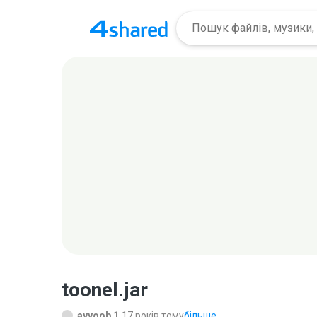
toonel.jar
ayyoob 1.
17 років тому
більше...