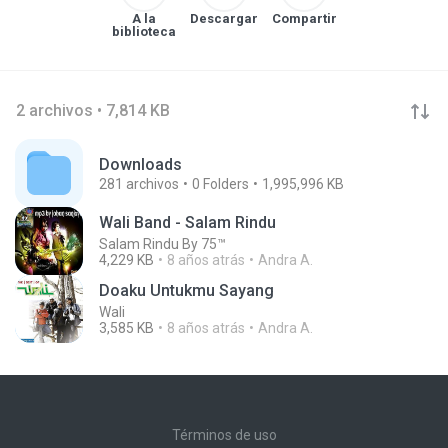
A la
Descargar
Compartir
biblioteca
2 archivos • 7,814 KB
Downloads
281
archivos
0
Folders
1,995,996 KB
Wali Band - Salam Rindu
Salam Rindu By 75™
4,229 KB
8 años atrás
Andra A.
Doaku Untukmu Sayang
Wali
3,585 KB
8 años atrás
Andra A.
Términos de uso