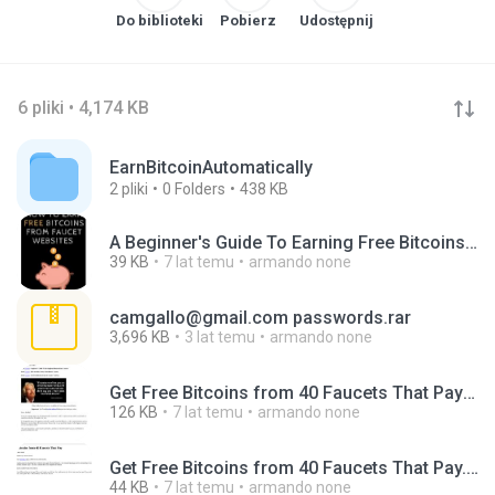
Do biblioteki
Pobierz
Udostępnij
6 pliki • 4,174 KB
EarnBitcoinAutomatically
2
pliki
0
Folders
438 KB
A Beginner's Guide To Earning Free Bitcoins Online From Faucets.docx
39 KB
7 lat temu
armando none
camgallo@gmail.com passwords.rar
3,696 KB
3 lat temu
armando none
Get Free Bitcoins from 40 Faucets That Pay2.docx
126 KB
7 lat temu
armando none
Get Free Bitcoins from 40 Faucets That Pay.docx
44 KB
7 lat temu
armando none