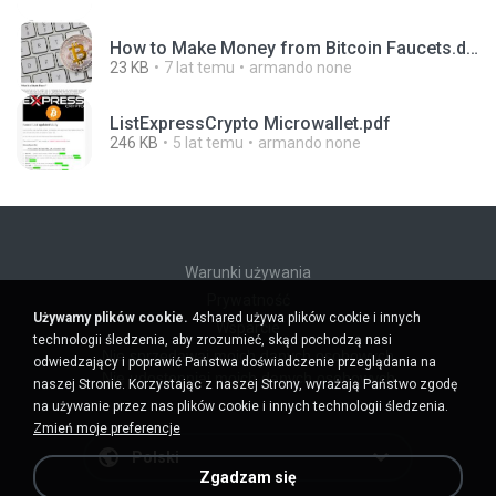
How to Make Money from Bitcoin Faucets.docx
23 KB
7 lat temu
armando none
ListExpressCrypto Microwallet.pdf
246 KB
5 lat temu
armando none
Warunki używania
Prywatność
Używamy plików cookie.
4shared używa plików cookie i innych
Wsparcie
technologii śledzenia, aby zrozumieć, skąd pochodzą nasi
Nie sprzedawaj moich danych osobowych
odwiedzający i poprawić Państwa doświadczenie przeglądania na
Nie udostępniaj moich danych osobowych
naszej Stronie. Korzystając z naszej Strony, wyrażają Państwo zgodę
na używanie przez nas plików cookie i innych technologii śledzenia.
Zmień moje preferencje
Polski
Zgadzam się