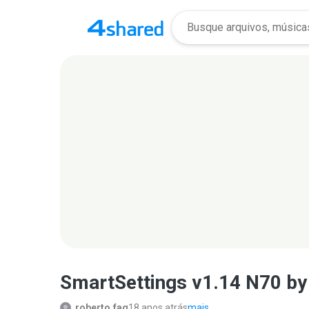
SmartSettings v1.14 N70 by
roberto.fag
18 anos atrás
mais...