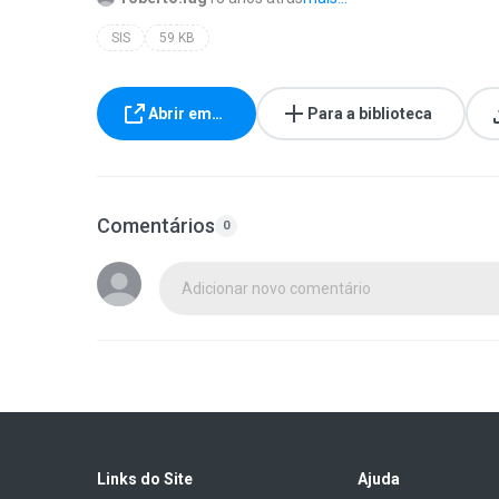
SIS
59 KB
Abrir em…
Para a biblioteca
Comentários
0
Adicionar novo comentário
Links do Site
Ajuda