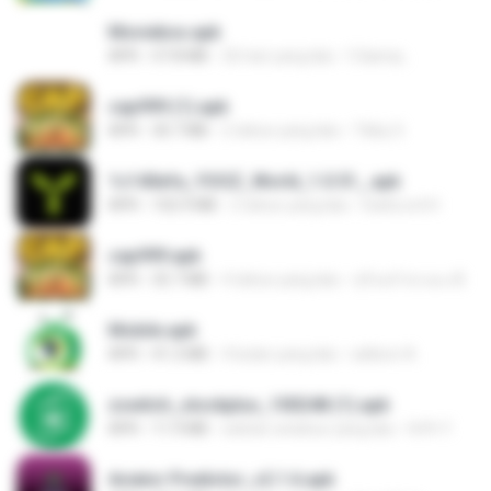
Moviebox.apk
APK
57.8 MB
26 hari yang lalu
5 &amp;.
cap999 (1).apk
APK
30.7 MB
2 tahun yang lalu
Tikky S.
1c140efa_YOOZ_World_1.0.51_.apk
APK
102.9 MB
2 tahun yang lalu
DarkLord H.
cap999.apk
APK
35.7 MB
4 tahun yang lalu
สุรินทร์ พวงมะณี
Mobile.apk
APK
41.2 MB
4 bulan yang lalu
adilson A.
zswitch_stockplus_100248 (1).apk
APK
11.9 MB
sekitar setahun yang lalu
Itrfh Y.
Aviator Predictor_v2.1.6.apk