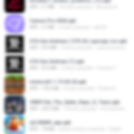
dcfa6ac7_Aviator_predictor_v12.apk
APK
5.7 MB
10 bulan yang lalu
Monyane A.
Canvas Pro 2026.apk
APK
3.7 MB
6 bulan yang lalu
abel M.
GTA San Andreas ( GTA SA ) ppsspp cso.apk
APK
55.9 MB
2 tahun yang lalu
ryancarlosfarias M.
GTA San Andreas (1).apk
APK
55.9 MB
2 tahun yang lalu
Fosseyni T.
minecraft-1-19-60-26.apk
APK
178.4 MB
4 bulan yang lalu
Azahra S.
3083f16d_The_Spike_Rapz_X_Tianz.apk
APK
239.3 MB
10 bulan yang lalu
Siti Dania Damayanti 1.
a2c50b89_app.apk
APK
7.8 MB
sekitar setahun yang lalu
Bughh