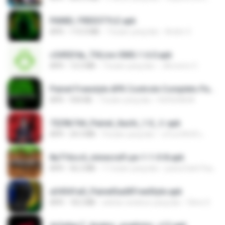
PAINEL FREESTYLE.apk
APK
115.0 MB
7 bulan yang lalu
Andre V.
c5492f4a_THLive-OMG-1.6.0.apk
APK
12.5 MB
7 bulan yang lalu
JAroonro C.
Painel Freestyle APK Controle Completo Para Jogadores.apk
APK
934 KB
7 bulan yang lalu
HUHUHAHA
7229b744_Painel_Itachi_1.0_☠️.apk
APK
24.3 MB
9 bulan yang lalu
นรินทร์ศักดิ์ แ.
8a716cc4_minecraft-pe-1-1-0-8.apk
APK
56.2 MB
11 bulan yang lalu
joana Dark Paulino Dos Santos
a34541a0_PainelSadXFreeStyle.apk
APK
18.2 MB
sekitar setahun yang lalu
Silvio S.