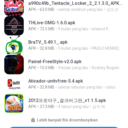
a990c49b_Tentacle_Locker_2_2.1.3.0_APKPure (1).apk
APK
63.0 MB
sekitar setahun yang lalu
김도건
THLive-OMG-1.6.0.apk
APK
72.5 MB
9 bulan yang lalu
sirawut K.
BraTV_5.49.1_.apk
APK
32.8 MB
5 bulan yang lalu
PAULO HENRIQUE GOYA EGIDIO
Painel-FreeStyle-v2.0.apk
APK
15.0 MB
9 bulan yang lalu
Rodney Ângelo
Ativador-unitvfree-5.4.apk
APK
32.8 MB
sekitar sebulan yang lalu
celso
2012프로야구_결크버그판_v1.1.5.apk
APK
37.3 MB
4 tahun yang lalu
상지 박.
Lebih banyak file disembunyikan