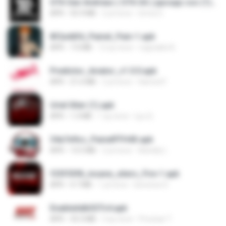
GTA San Andreas ( GTA SA ) ppsspp cso (1).apk
APK
55.9 MB
2 yıl önce
Urma O.
8f2a4dfd_Painel_Pain-1.apk
APK
7.0 MB
12 ay önce
regivaldo B.
Predictor_Aviator_v1.0.0.apk
APK
21.6 MB
2 yıl önce
Hamed F.
Uriel Xiter (1).apk
APK
1.3 MB
1 ay önce
Lyu Q.
34a7e9cc_PainelFFH4X.apk
APK
13.5 MB
2 yıl önce
Adrielly L.
f25f55f8_insane_xiters_Fire-1.apk
APK
4.7 MB
1 yıl önce
berenice D.
EnableAdbSSTv4.apk
APK
33.3 MB
3 ay önce
Precisar T.