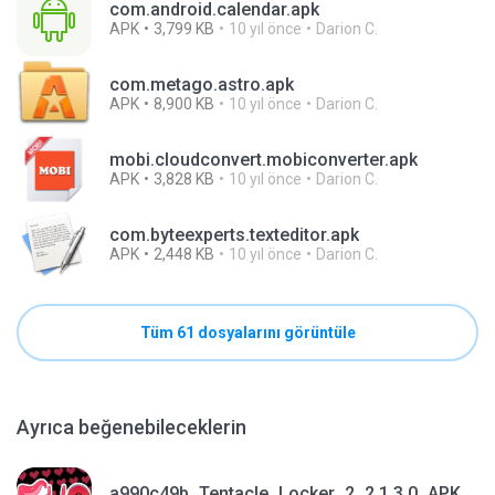
com.android.calendar.apk
APK
3,799 KB
10 yıl önce
Darion C.
com.metago.astro.apk
APK
8,900 KB
10 yıl önce
Darion C.
mobi.cloudconvert.mobiconverter.apk
APK
3,828 KB
10 yıl önce
Darion C.
com.byteexperts.texteditor.apk
APK
2,448 KB
10 yıl önce
Darion C.
Tüm 61 dosyalarını görüntüle
Ayrıca beğenebileceklerin
a990c49b_Tentacle_Locker_2_2.1.3.0_APKPure (1).apk