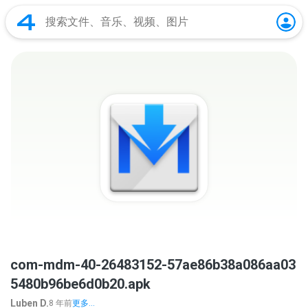
com-mdm-40-26483152-57ae86b38a086aa03
5480b96be6d0b20.apk
Luben D.
8 年前
更多...