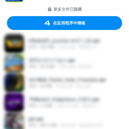
更多文件已隐藏
在应用程序中继续
b9bdbdd5_youcine-v6.5.7_(2).apk
APK
48.4 MB
10天之前
Waldeir O.
2013프로야구결크.apk
APK
46.5 MB
13年之前
klm33k
2d148d0_Painel_Sadx_Freestyle.apk
APK
4.8 MB
10月之前
García R.
7958c6e5_VolppSensi_3.0(1).apk
APK
2.3 MB
大约1年之前
Helen B.
jplt.apk
APK
845.0 MB
5年之前
SuperErnst E.