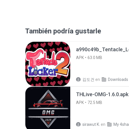
También podría gustarle
APK
63.0 MB
김도건
en
Downloads
THLive-OMG-1.6.0.apk
APK
72.5 MB
sirawut K.
en
My 4sha