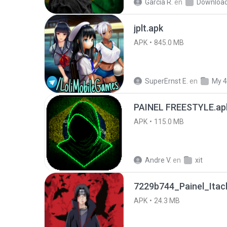
García R.
en
Downloa
jplt.apk
APK
845.0 MB
SuperErnst E.
en
My 4
PAINEL FREESTYLE.ap
APK
115.0 MB
Andre V.
en
xit
7229b744_Painel_Itach
APK
24.3 MB