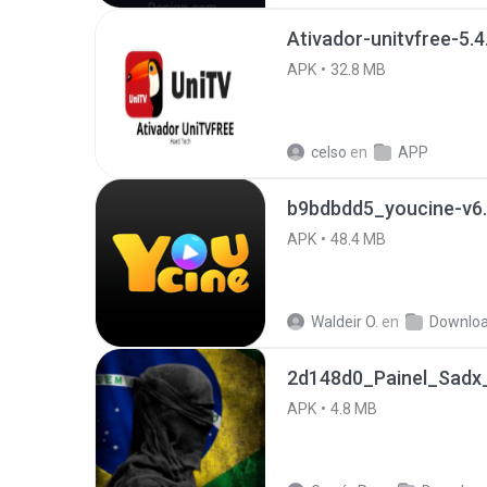
Ativador-unitvfree-5.4
APK
32.8 MB
celso
en
APP
b9bdbdd5_youcine-v6.
APK
48.4 MB
Waldeir O.
en
Downlo
2d148d0_Painel_Sadx_
APK
4.8 MB