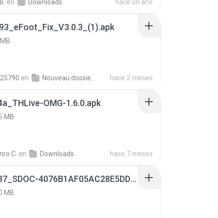
B.
en
Downloads
hace un año
93_eFoot_Fix_V3.0.3_(1).apk
 MB
25790
en
Nouveau dossier_2
hace 2 meses
4a_THLive-OMG-1.6.0.apk
5 MB
nro C.
en
Downloads
hace 7 meses
9f187537_SDOC-4076B1AF05AC28E5DDADC4143E59DB64-07-24-SI. (1).apk
0 MB