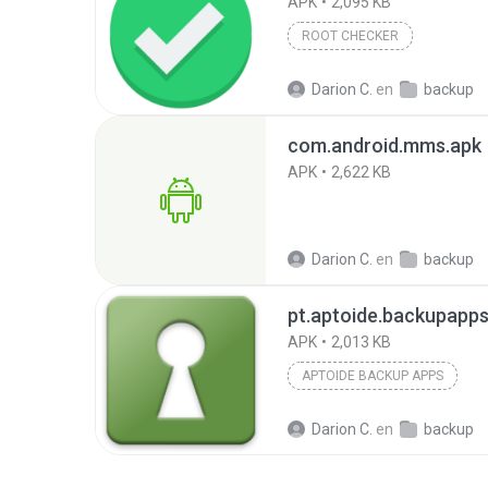
APK
2,095 KB
ROOT CHECKER
Darion C.
en
backup
com.android.mms.apk
APK
2,622 KB
Darion C.
en
backup
pt.aptoide.backupapps
APK
2,013 KB
APTOIDE BACKUP APPS
Darion C.
en
backup