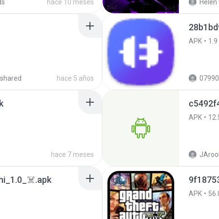
ds
hace 10 meses
Helen 
28b1bd
APK
1.9
shared
hace 5 años
07990
k
c5492f
APK
12.
hace 7 meses
JAroo
i_1.0_☠️.apk
APK
56.