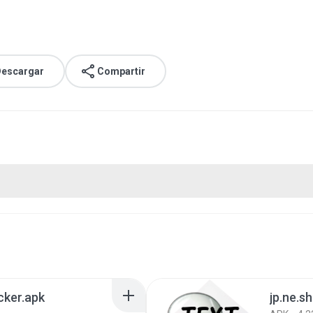
escargar
Compartir
cker.apk
jp.ne.sh