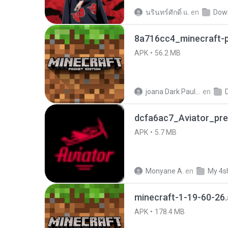
นรินทร์ศักดิ์ แ.
en
Dow
8a716cc4_minecraft-p
APK
56.2 MB
joana Dark Paulino Dos Santos
en
dcfa6ac7_Aviator_pre
APK
5.7 MB
Monyane A.
en
My 4s
minecraft-1-19-60-26
APK
178.4 MB