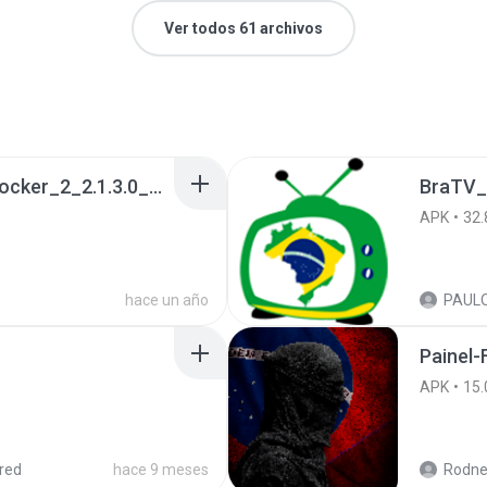
Ver todos 61 archivos
a990c49b_Tentacle_Locker_2_2.1.3.0_APKPure (1).apk
BraTV_
APK
32.
hace un año
Painel-
APK
15.
red
hace 9 meses
Rodne