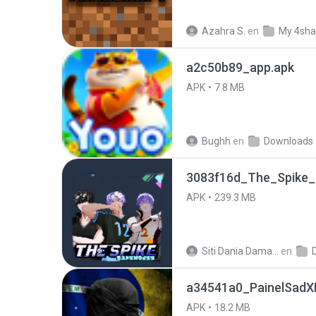
Azahra S.
en
My 4sha
a2c50b89_app.apk
APK
7.8 MB
Bughh
en
Downloads
3083f16d_The_Spike_
APK
239.3 MB
Siti Dania Damayanti 1.
en
a34541a0_PainelSadXF
APK
18.2 MB