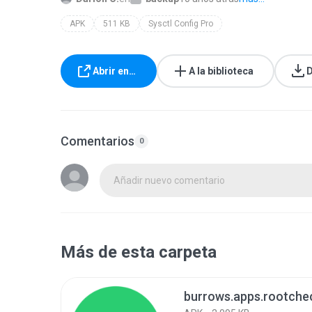
APK
511 KB
Sysctl Config Pro
Abrir en…
A la biblioteca
D
Comentarios
0
Añadir nuevo comentario
Más de esta carpeta
burrows.apps.rootche