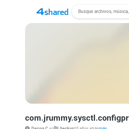
com.jrummy.sysctl.configpr
Darion C.
en
backup
10 años atrás
más...