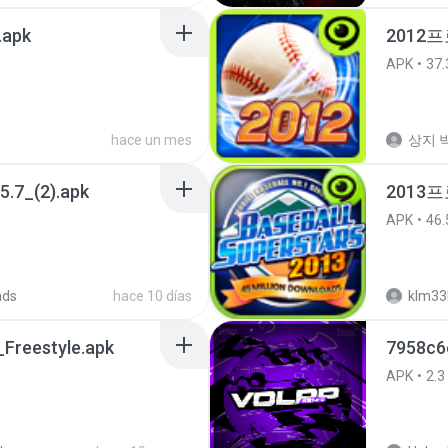
.apk
2012프
APK
37.
hace un mes
상지 박
5.7_(2).apk
2013
APK
46.
ads
hace 10 días
klm33
Freestyle.apk
7958c6
APK
2.3