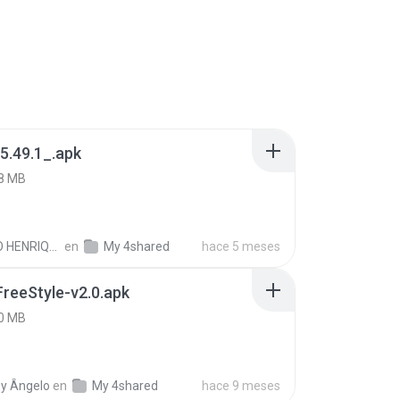
5.49.1_.apk
8 MB
PAULO HENRIQUE GOYA EGIDIO
en
My 4shared
hace 5 meses
FreeStyle-v2.0.apk
0 MB
y Ângelo
en
My 4shared
hace 9 meses