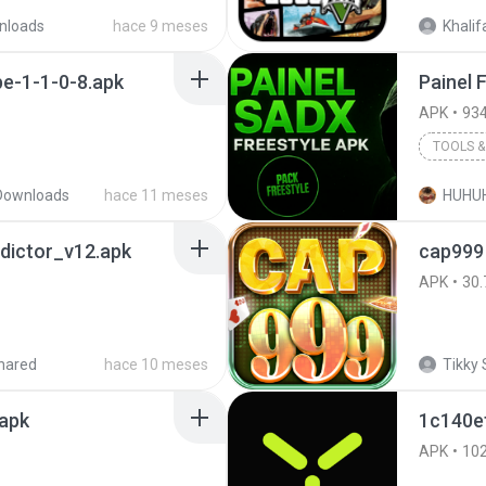
nloads
hace 9 meses
Khalif
e-1-1-0-8.apk
APK
934
TOOLS & 
Downloads
hace 11 meses
HUHU
dictor_v12.apk
cap999 
APK
30.
hared
hace 10 meses
Tikky 
.apk
1c140e
APK
10