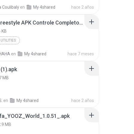
a Coulibaly
en
My 4shared
hace 2 años
Painel Freestyle APK Controle Completo Para Jogadores.apk
 KB
UTILITIES
HAHA
en
My 4shared
hace 7 meses
(1).apk
7 MB
S.
en
My 4shared
hace 2 años
fa_YOOZ_World_1.0.51_.apk
2.9 MB