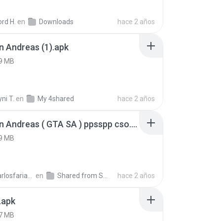
rd H.
en
Downloads
hace 2 años
 Andreas (1).apk
9 MB
ni T.
en
My 4shared
hace 2 años
GTA San Andreas ( GTA SA ) ppsspp cso.apk
9 MB
ryancarlosfarias M.
en
Shared from SM-A207M
hace 2 años
.apk
7 MB