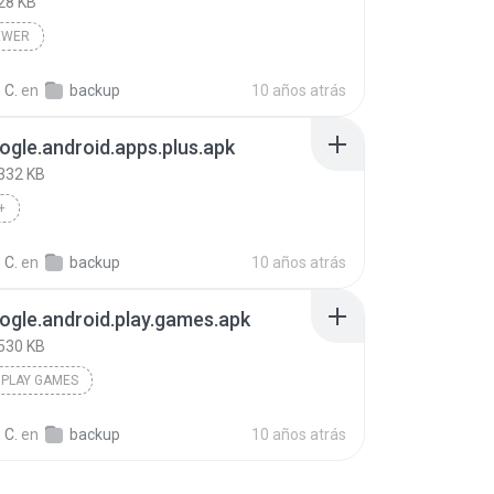
28 KB
EWER
 C.
en
backup
10 años atrás
gle.android.apps.plus.apk
332 KB
+
 C.
en
backup
10 años atrás
gle.android.play.games.apk
530 KB
 PLAY GAMES
 C.
en
backup
10 años atrás