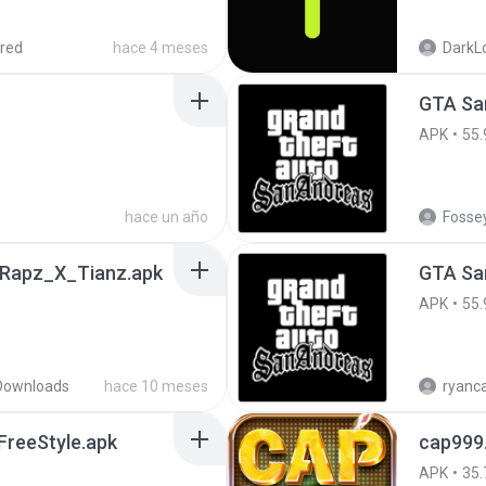
red
hace 4 meses
DarkLo
GTA San
APK
55.
hace un año
Fossey
Rapz_X_Tianz.apk
APK
55.
Downloads
hace 10 meses
reeStyle.apk
cap999
APK
35.