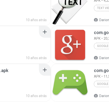
APK
4,2
TEXT VI
10 años atrás
Darion
com.goo
APK
20,
GOOGLE
10 años atrás
Darion
.apk
com.goo
APK
11,
GOOGLE
10 años atrás
Darion