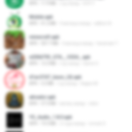
APK
11.9 MB
год назад
Itrfh Y.
Mobile.apk
APK
41.2 MB
4 месяца назад
adilson A.
minecraft.apk
APK
307.7 MB
3 месяца назад
haramain T.
e200d793_GTA__V2SA_.apk
APK
12.3 MB
год назад
Game O.
d1ac57d7_base_(4).apk
APK
3.2 MB
год назад
Kagiso M.
ativador.apk
APK
37.3 MB
месяц назад
celso
YS_Audio_1.8.0.apk
APK
19.3 MB
2 года назад
romulo S.