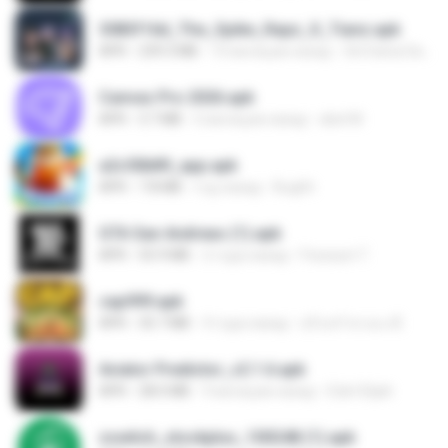
3083f16d_The_Spike_Rapz_X_Tianz.apk
APK
239.3 MB
10 месяцев назад
Siti Dania Damayanti 1.
Canvas Pro 2026.apk
APK
3.7 MB
6 месяцев назад
abel M.
a2c50b89_app.apk
APK
7.8 MB
год назад
Bughh
GTA San Andreas (1).apk
APK
55.9 MB
2 года назад
Fosseyni T.
cap999.apk
APK
35.7 MB
4 года назад
สุรินทร์ พวงมะณี
Aviator Predictor_v2.1.6.apk
APK
28.0 MB
9 месяцев назад
Edet Elijah
zswitch_stockplus_100248 (1).apk