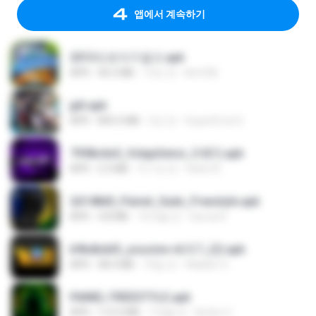
앱에서 계속하기
2013프로야구결크.apk
APK
46.5 MB
13년 전
klm33k
jplt.apk
APK
845.0 MB
5년 전
SuperErnst E.
7958c6e5_VolppSensi_3.0(1).apk
APK
2.3 MB
약 1년 전
Helen B.
2d148d0_Painel_Sadx_Freestyle.apk
APK
4.8 MB
10개월 전
García R.
b9bdbdd5_youcine-v6.5.7_(2).apk
APK
48.4 MB
10일 전
Waldeir O.
PAINEL FREESTYLE.apk
APK
115.0 MB
7개월 전
Andre V.