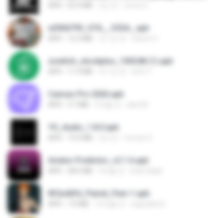
APK
55.9 MB
2년 전
Urma O.
e200d793_GTA__V2SA_.apk
APK
12.3 MB
약 1년 전
Game O.
zswitch_stockplus_100248 (1).apk
APK
11.9 MB
약 1년 전
Itrfh Y.
Canvas Pro 2026.apk
APK
3.7 MB
5개월 전
abel M.
YS_Audio_1.8.0.apk
APK
19.3 MB
2년 전
romulo S.
Aviator Predictor_v2.1.6.apk
APK
28.0 MB
9개월 전
Edet Elijah
8f2a4dfd_Painel_Pain-1.apk
APK
7.0 MB
12개월 전
regivaldo B.