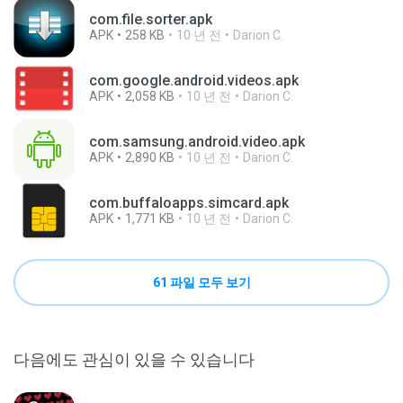
com.file.sorter.apk
APK
258 KB
10 년 전
Darion C.
com.google.android.videos.apk
APK
2,058 KB
10 년 전
Darion C.
com.samsung.android.video.apk
APK
2,890 KB
10 년 전
Darion C.
com.buffaloapps.simcard.apk
APK
1,771 KB
10 년 전
Darion C.
61 파일 모두 보기
다음에도 관심이 있을 수 있습니다