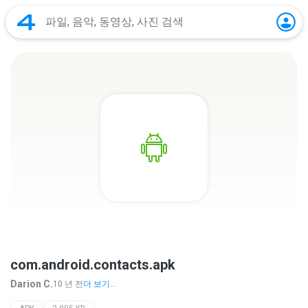
com.android.contacts.apk
Darion C.
10 년 전
더 보기...