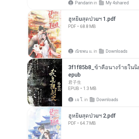
Pandarin
in
My 4shared
ฮูหยิuสุดป่วuฯ 1.pdf
PDF
68.8 MB
ณิชพน แ.
in
Downloads
3f1f85b8_ข้าคือนางร้ายในนิ
epub
君子生
EPUB
1.3 MB
เจ โ.
in
Downloads
ฮูหยิuสุดป่วuฯ 2.pdf
PDF
64.7 MB