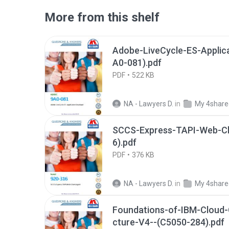
More from this shelf
Adobe-LiveCycle-ES-Applica
A0-081).pdf
PDF
522 KB
NA - Lawyers D.
in
My 4share
SCCS-Express-TAPI-Web-Cl
6).pdf
PDF
376 KB
NA - Lawyers D.
in
My 4share
Foundations-of-IBM-Cloud-
cture-V4--(C5050-284).pdf