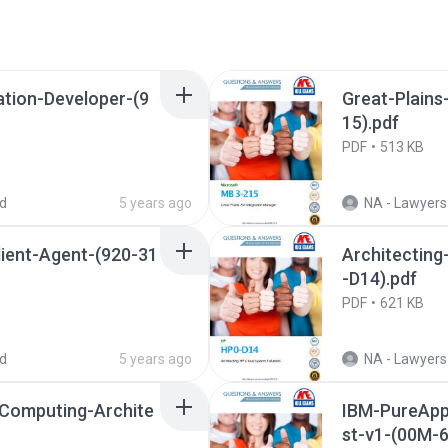
tion-Developer-(9
Great-Plains
15).pdf
PDF
513 KB
d
5 years ago
NA - Lawyers
ient-Agent-(920-31
Architectin
-D14).pdf
PDF
621 KB
d
5 years ago
NA - Lawyers
Computing-Archite
IBM-PureApp
st-v1-(00M-6