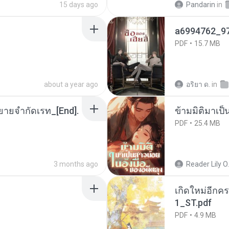
15 days ago
Pandarin
in
a6994762_9
PDF
15.7 MB
about a year ago
อริยา ด.
in
ยายจำกัดเรท_[End].
ข้ามมิติมาเป็
PDF
25.4 MB
3 months ago
Reader Lily O.
เกิดใหม่อีกคร
1_ST.pdf
PDF
4.9 MB