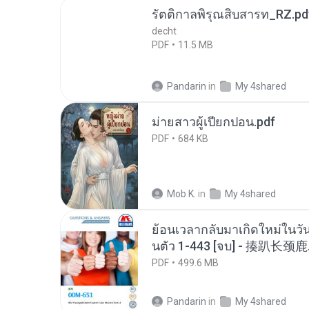
รัตติกาลพิรุณสิบสารท_RZ.pd
decht
PDF
11.5 MB
Pandarin
in
My 4shared
ม่ายสาวผู้เปียกปอน.pdf
PDF
684 KB
Mob K.
in
My 4shared
ย้อนเวลากลับมาเกิดใหม่ในวัน
นตัว 1-443 [จบ] - 揍趴长颈鹿
PDF
499.6 MB
Pandarin
in
My 4shared