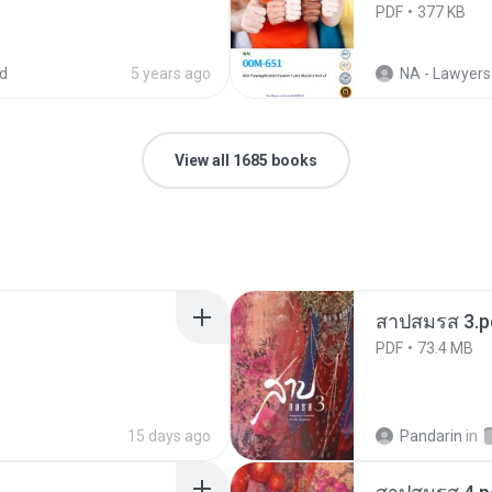
PDF
377 KB
d
5 years ago
NA - Lawyers
View all 1685 books
สาปสมรส 3.p
PDF
73.4 MB
15 days ago
Pandarin
in