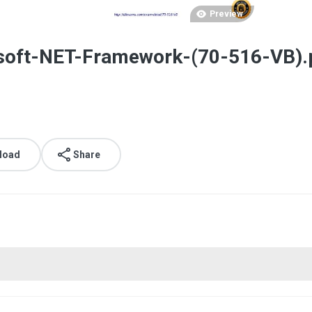
Preview
soft-NET-Framework-(70-516-VB).
load
Share