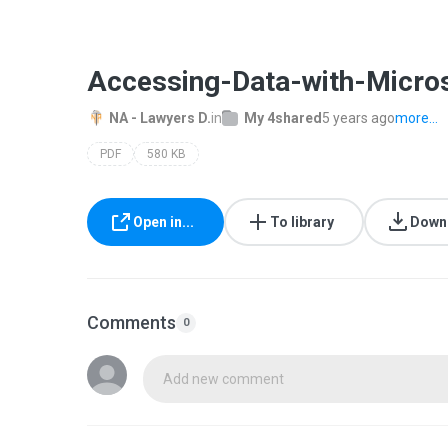
Accessing-Data-with-Micro
NA - Lawyers D.
in
My 4shared
5 years ago
more...
PDF
580 KB
Open in...
To library
Down
Comments
0
Add new comment