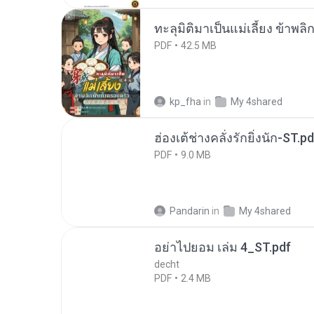
ทะลุมิติมาเป็นแม่เลี้ยง ข้าพลิ
PDF
42.5 MB
kp_fha
in
My 4shared
ฮ่องเต้ช่างคลั่งรักยิ่งนัก-ST.pd
PDF
9.0 MB
Pandarin
in
My 4shared
อย่าไปยอม เล่ม 4_ST.pdf
decht
PDF
2.4 MB