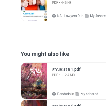
PDF
445 KB
NA - Lawyers D.
in
My 4share
You might also like
สาปสมรส 1.pdf
PDF
112.4 MB
Pandarin
in
My 4shared