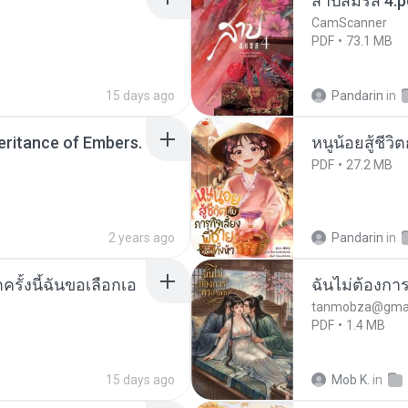
สาปสมรส 4.p
CamScanner
PDF
73.1 MB
15 days ago
Pandarin
in
heritance of Embers.
หนูน้อยสู้ชีวิ
PDF
27.2 MB
2 years ago
Pandarin
in
ครั้งนี้ฉันขอเลือกเอ
ฉันไม่ต้องการ
tanmobza@gmai
PDF
1.4 MB
15 days ago
Mob K.
in