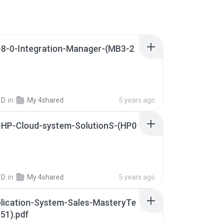
-8-0-Integration-Manager-(MB3-2
 D.
in
My 4shared
5 years ago
g-HP-Cloud-system-SolutionS-(HP0
 D.
in
My 4shared
5 years ago
lication-System-Sales-MasteryTe
51).pdf