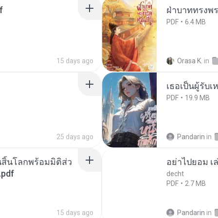
f
ฝ่าบาททรงพระ
PDF
6.4 MB
15 days ago
Orasa K.
in
เธอเป็นผู้รับ
PDF
19.9 MB
25 days ago
Pandarin
in
สิ้นโลกพร้อมมิติส่ว
อย่าไปยอม เล
.pdf
decht
PDF
2.7 MB
15 days ago
Pandarin
in