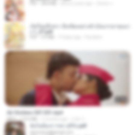
PDF
68.8 MB
about a year ago
ณิชพน แ.
เกิดใหม่อีกครา อี๋เหนียงอย่างข้าเป็นภรรยาขุนนา
ง 1_ST.pdf
PDF
4.9 MB
19 days ago
Pandarin
27:46
Air Hostess S01 E01.mp4
MP4
174.4 MB
3 months ago
민호 이.
ฉันไม่ต้องการพร สุจิรัน.pdf
tanmobza@gmail.com