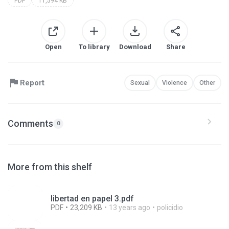
PDF
11,594 KB
Open
To library
Download
Share
Report
Sexual
Violence
Other
Comments
0
More from this shelf
libertad en papel 3.pdf
PDF
23,209 KB
13 years ago
policidio