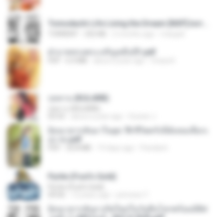
Tomodachi Life Living the Dream [NSP].torrent
TORRENT
252 KB
2 months ago
margob
ฝ่าบาททรงพระเจริญหมื่นปี1.pdf
PDF
6.4 MB
about a year ago
Orasa K.
กุหลาบ (KULARB)
กุหลาบ (KULARB)
03:55
about a year ago
Suwan J.
ย้อนเวลากลับมาในยุค 70 ชีวิตครั้งนี้ฉันขอเลือกเ
อง จบ.pdf
PDF
32.8 MB
19 days ago
Pandarin
Pyrite (Fool's Gold)
Pyrite (Fool's Gold)
04:06
12 years ago
princess Y.
ย้อนเวลากลับมาเกิดใหม่ในวันสิ้นโลกพร้อมมิติส่