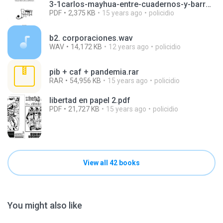
3-1carlos-mayhua-entre-cuadernos-y-barrotes.pdf
PDF
2,375 KB
15 years ago
policidio
b2. corporaciones.wav
WAV
14,172 KB
12 years ago
policidio
pib + caf + pandemia.rar
RAR
54,956 KB
15 years ago
policidio
libertad en papel 2.pdf
PDF
21,727 KB
15 years ago
policidio
View all 42 books
You might also like