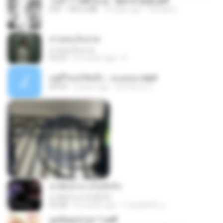
วนตัว 1-443 [จบ] - 揍趴长颈鹿.pdf
PDF
499.6 MB
19 days ago
Pandarin
สายลมเจ็บปวด
สายลมเจ็บปวด
04:23
8 months ago
D
อยู่ที่ไหนก็คิดถึง - เมนทอล.mp3
04:34
2 years ago
มันไม้สาย ม.
ชาติหน้าอาจไม่มีจริง
ชาติหน้าอาจไม่มีจริง
03:48
9 months ago
ไวลุ้น&#39; อ.
ฮูหยิuสุดป่วuฯ 1.pdf