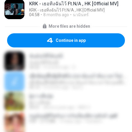
KRK - เธอทิ้งฉันไว้ Ft.N/A , HK [Official MV]
KRK - เธอทิ้งฉันไว้ Ft.N/A , HK [Official MV]
04:58
8 months ago
นวมินทร์
More files are hidden
Continue in app
ฉันมันก็ดีได้แค่นี้
ฉันมันก็ดีได้แค่นี้
04:32
9 months ago
D
ເຊົາຮ້ອງເຖົ້າຊິເອົາທໍ່ໃດ (เซาฮ้องเถ้าสิเอาเท่าใด) ບຸນເກີດ ຫນູຫ່ວງ ft. ໂສພາ ຈຸນທະລາ
ເຊົາຮ້ອງເຖົ້າຊິເອົາທໍ່ໃດ (เซาฮ้องเถ้าสิเอาเท่าใด) ບຸນເກີດ ຫນູຫ່ວງ ft. ໂສພາ ຈຸນທະລາ
05:13
2 months ago
But G.
ผู้บ่าวเสื้อปุ๋ย
ผู้บ่าวเสื้อปุ๋ย
04:31
about a year ago
Mith 9.
หนูน้อยสู้ชีวิตกับภารกิจเลี้ยงพี่ชายทั้งห้า.pdf
PDF
27.2 MB
19 days ago
Pandarin