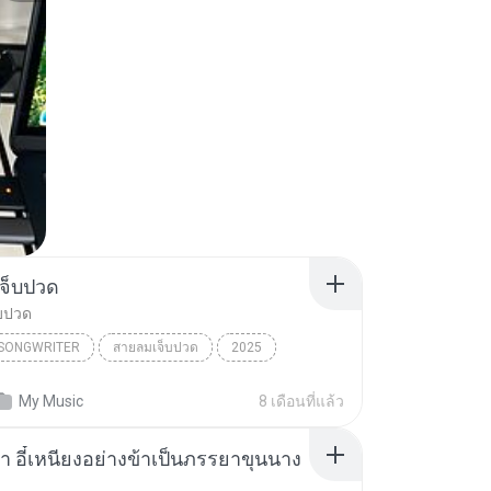
จ็บปวด
บปวด
/SONGWRITER
สายลมเจ็บปวด
2025
ad Song
สายลมเจ็บปวด
My Music
8 เดือนที่แล้ว
/SONGWRITER
า อี๋เหนียงอย่างข้าเป็นภรรยาขุนนาง