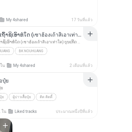
My 4shared
17 วันที่แล้ว
ເຊົາຮ້ອງເຖົ້າຊິເອົາທໍ່ໃດ (เซาฮ้องเถ้าสิเอาเท่าใด) ບຸນເກີດ ຫນູຫ່ວງ ft. ໂສພາ ຈຸນທະລາ
ເຊົາຮ້ອງເຖົ້າຊິເອົາທໍ່ໃດ (เซาฮ้องเถ้าสิเอาเท่าใด) ບຸນເກີດ ຫນູຫ່ວງ ft. ໂສພາ ຈຸນທະລາ
HUANG
BK NOUHUANG
ເຊົາຮ້ອງເຖົ້າຊິເອົາທໍ່ໃດ (เซาฮ้องเถ้าสิเอาเท่าใด)...
ใน
My 4shared
2 เดือนที่แล้ว
้อปุ๋ย
ุ๋ย
ปุ๋ย
ผู้บ่าวเสื้อปุ๋ย
ดิด คิตตี้
.
ใน
Liked tracks
ประมาณหนึ่งปีที่แล้ว