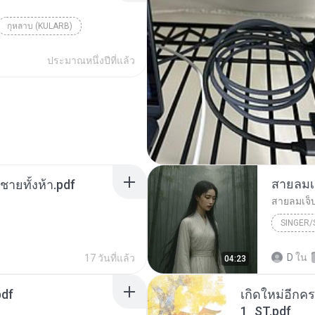
กุหลาบ (KULARB)
aran
ประมาณหนึ่งปีที่แล้ว
สายลมเ
ี่ชายทั้งห้า.pdf
สายลมเจ็
SINGER
Hmong S
D
ใน
17 วันที่แล้ว
04:23
SINGER
pdf
เกิดใหม่อีกคร
1_ST.pdf