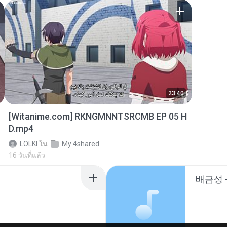
23:40
[Witanime.com] RKNGMNNTSRCMB EP 05 H
D.mp4
LOLKI
ใน
My 4shared
16 วันที่แล้ว
배금성 