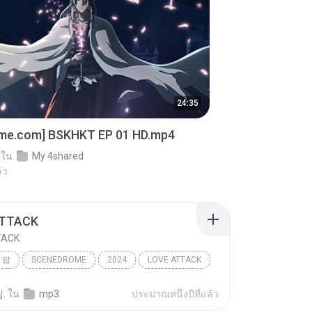
24:35
ime.com] BSKHKT EP 01 HD.mp4
ใน
My 4shared
้ว
ATTACK
TACK
 팝
SCENEDROME
2024
LOVE ATTACK
 팝
RESCENE (리센느)
.
ใน
mp3
ประมาณหนึ่งปีที่แล้ว