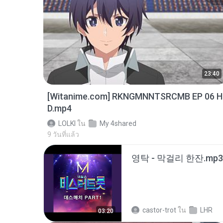
23:40
[Witanime.com] RKNGMNNTSRCMB EP 06 H
D.mp4
LOLKI
ใน
My 4shared
9 วันที่แล้ว
영탁 - 막걸리 한잔.mp3
castor-trot
ใน
LHR
03:20