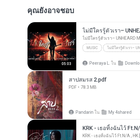
คุณยังอาจชอบ
MUSIC
UNHEARD MUSIC 🖤
Musi
Peeraya L.
ใน
Downlo
05:03
ไม่มีใครรู้ตัวเรา– UNHEARD MUSIC 🖤| Official Lyri...
สาปสมรส 2.pdf
PDF
78.3 MB
Pandarin
ใน
My 4shared
KRK - เธอทิ้งฉันไว้ Ft.N
KRK - เธอทิ้งฉันไว้ Ft.N/A , HK 