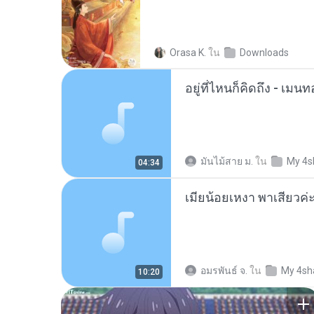
Orasa K.
ใน
Downloads
อยู่ที่ไหนก็คิดถึง - เม
มันไม้สาย ม.
ใน
My 4s
04:34
อมรพันธ์ จ.
ใน
My 4sh
10:20