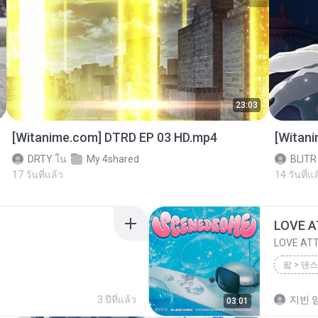
23:03
[Witanime.com] DTRD EP 03 HD.mp4
[Witan
DRTY
ใน
My 4shared
BLITR
17 วันที่แล้ว
14 วันที่แล
LOVE 
LOVE AT
팝 > 댄스
팝 > 댄스
3 ปีที่แล้ว
지빈 임
03:01