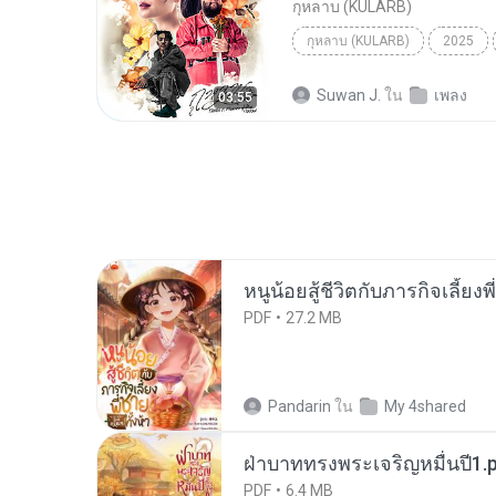
กุหลาบ (KULARB)
กุหลาบ (KULARB)
2025
F.HERO Ft. ก้านตอง ทุ่งเงิน x S
Suwan J.
ใน
เพลง
03:55
หนูน้อยสู้ชีวิตกับภารกิจเลี้ยงพ
PDF
27.2 MB
Pandarin
ใน
My 4shared
ฝ่าบาททรงพระเจริญหมื่นปี1.
PDF
6.4 MB