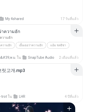
My 4shared
17 วันที่แล้ว
อว่าความฮัก
่าความฮัก
่าความฮัก
เอิ้นเธอว่าความฮัก
แอ้ม ชลธิชา
อ&#39;พ ม.
ใน
SnapTube Audio
2 เดือนที่แล้ว
 보릿고개.mp3
-trot
ใน
LHR
4 ปีที่แล้ว