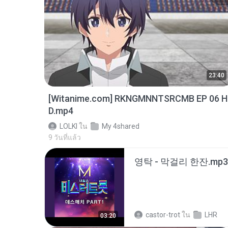
23:40
[Witanime.com] RKNGMNNTSRCMB EP 06 H
D.mp4
LOLKI
ใน
My 4shared
9 วันที่แล้ว
영탁 - 막걸리 한잔.mp3
castor-trot
ใน
LHR
03:20