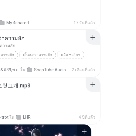
My 4shared
17 วันที่แล้ว
อว่าความฮัก
่าความฮัก
่าความฮัก
เอิ้นเธอว่าความฮัก
แอ้ม ชลธิชา
อ&#39;พ ม.
ใน
SnapTube Audio
2 เดือนที่แล้ว
 보릿고개.mp3
-trot
ใน
LHR
4 ปีที่แล้ว