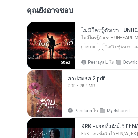
คุณยังอาจชอบ
MUSIC
UNHEARD MUSIC 🖤
Musi
Peeraya L.
ใน
Downlo
05:03
ไม่มีใครรู้ตัวเรา– UNHEARD MUSIC 🖤| Official Lyri...
สาปสมรส 2.pdf
PDF
78.3 MB
Pandarin
ใน
My 4shared
KRK - เธอทิ้งฉันไว้ Ft.N
KRK - เธอทิ้งฉันไว้ Ft.N/A , HK 