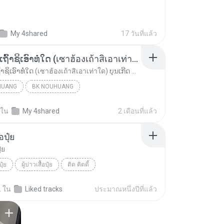
My 4shared
17 วันที่แล้ว
ເຊົາຮ້ອງເຖົ້າຊິເອົາທໍ່ໃດ (เซาฮ้องเถ้าสิเอาเท่าใด) ບຸນເກີດ ຫນູຫ່ວງ ft. ໂສພາ ຈຸນທະລາ
ເຊົາຮ້ອງເຖົ້າຊິເອົາທໍ່ໃດ (เซาฮ้องเถ้าสิเอาเท่าใด) ບຸນເກີດ ຫນູຫ່ວງ ft. ໂສພາ ຈຸນທະລາ
HUANG
BK NOUHUANG
ເຊົາຮ້ອງເຖົ້າຊິເອົາທໍ່ໃດ (เซาฮ้องเถ้าสิเอาเท่าใด)...
ใน
My 4shared
2 เดือนที่แล้ว
้อปุ๋ย
ุ๋ย
ปุ๋ย
ผู้บ่าวเสื้อปุ๋ย
ดิด คิตตี้
.
ใน
Liked tracks
ประมาณหนึ่งปีที่แล้ว