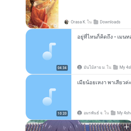
Orasa K.
ใน
Downloads
อยู่ที่ไหนก็คิดถึง - เม
มันไม้สาย ม.
ใน
My 4s
04:34
อมรพันธ์ จ.
ใน
My 4sh
10:20