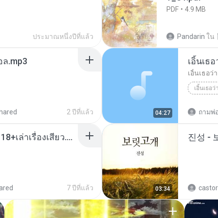
PDF
4.9 MB
ประมาณหนึ่งปีที่แล้ว
Pandarin
ใน
นทอล.mp3
เอิ้นเธ
เอิ้นเธอว
เอิ้นเธอว
hared
2 ปีที่แล้ว
ถามพ่
04:27
เมียน้อยเหงา พาเสียวค่ะ18+เล่าเรื่องเสียว.mp3
진성 -
ared
7 ปีที่แล้ว
castor
03:34