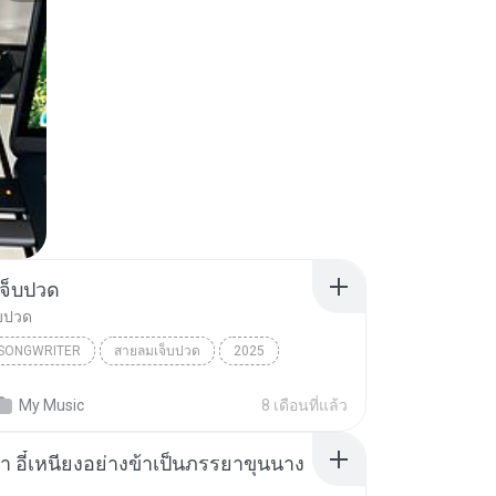
จ็บปวด
บปวด
/SONGWRITER
สายลมเจ็บปวด
2025
ad Song
สายลมเจ็บปวด
My Music
8 เดือนที่แล้ว
/SONGWRITER
า อี๋เหนียงอย่างข้าเป็นภรรยาขุนนาง