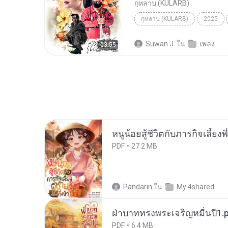
กุหลาบ (KULARB)
กุหลาบ (KULARB)
2025
F.HERO Ft. ก้านตอง ทุ่งเงิน x S
Suwan J.
ใน
เพลง
03:55
หนูน้อยสู้ชีวิตกับภารกิจเลี้ยงพ
PDF
27.2 MB
Pandarin
ใน
My 4shared
ฝ่าบาททรงพระเจริญหมื่นปี1.
PDF
6.4 MB