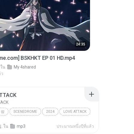
24:35
ime.com] BSKHKT EP 01 HD.mp4
ใน
My 4shared
้ว
ATTACK
TACK
 팝
SCENEDROME
2024
LOVE ATTACK
 팝
RESCENE (리센느)
.
ใน
mp3
ประมาณหนึ่งปีที่แล้ว