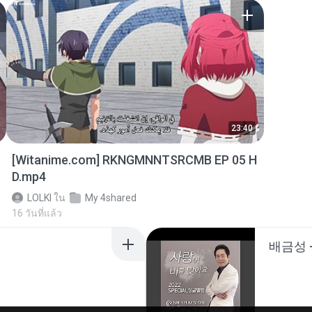
23:40
[Witanime.com] RKNGMNNTSRCMB EP 05 H
D.mp4
LOLKI
ใน
My 4shared
16 วันที่แล้ว
배금성 