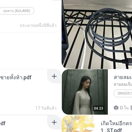
กุหลาบ (KULARB)
aran
ประมาณหนึ่งปีที่แล้ว
สายลมเ
ี่ชายทั้งห้า.pdf
สายลมเจ็
SINGER
Hmong S
D
ใน
17 วันที่แล้ว
04:23
SINGER
pdf
เกิดใหม่อีกคร
1_ST.pdf