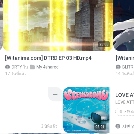
23:03
[Witanime.com] DTRD EP 03 HD.mp4
[Witan
DRTY
ใน
My 4shared
BLITR
17 วันที่แล้ว
14 วันที่แล
LOVE 
LOVE AT
팝 > 댄스
팝 > 댄스
3 ปีที่แล้ว
지빈 임
03:01