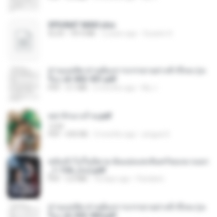
SPIUNAT MAVI.xlsx
XLSX
99.4 MB
2 years ago
Susann S.
ท่านแม่ทัพ ท่านต้องการภรรยาอย่างข้าถึงจะรุ่งเ
รือง ch 502-551.pdf
PDF
3.1 MB
2 months ago
My J.
หย่ารักนางร้าย.pdf
1234
PDF
692 KB
3 months ago
yingyai S.
หลังเข้าไปในนิยาย ฉันแย่งแสงจันทร์ของนางเอก
_1-154_(จบ).pdf
PDF
5.6 MB
18 days ago
Pandarin
ท่านแม่ทัพ ท่านต้องการภรรยาอย่างข้าถึงจะรุ่งเ
รือง ch 553-560.pdf