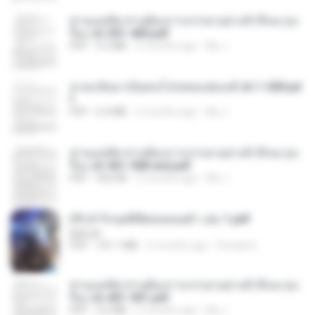
ท่านแม่ทัพ ท่านต้องการภรรยาอย่างข้าถึงจะรุ่งเ
รือง ch 301-400.pdf
PDF
5.2 MB
2 months ago
My J.
หวนกลับมาเป็นคนโปรดของฮ่องเต้ ch 1-200.pd
f
PDF
6.4 MB
2 months ago
My J.
ท่านแม่ทัพ ท่านต้องการภรรยาอย่างข้าถึงจะรุ่งเ
รือง ch 561-568 end.pdf
PDF
502 KB
2 months ago
My J.
(Y) ฝ่าวิกฤตพิชิตหอคอยดำ เล่ม 1.pdf
BAILIW
PDF
101.1 MB
2 months ago
Pandarin
ท่านแม่ทัพ ท่านต้องการภรรยาอย่างข้าถึงจะรุ่งเ
รือง ch 401-501.pdf
PDF
3.6 MB
2 months ago
My J.