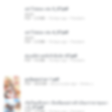
อย่าไปยอม เล่ม 5_ST.pdf
decht
PDF
2.4 MB
18 days ago
Pandarin
อย่าไปยอม เล่ม 4_ST.pdf
decht
PDF
2.4 MB
18 days ago
Pandarin
ฮ่องเต้ช่างคลั่งรักยิ่งนัก-ST.pdf
PDF
9.0 MB
18 days ago
Pandarin
ฮูหยิuสุดป่วuฯ 1.pdf
PDF
68.8 MB
about a year ago
ณิชพน แ.
เกิดใหม่อีกครา อี๋เหนียงอย่างข้าเป็นภรรยาขุนนา
ง 2_ST.pdf
PDF
4.9 MB
18 days ago
Pandarin