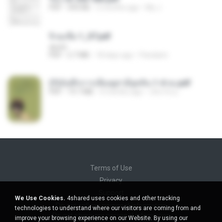
PDF
493 KB
2 months ago
My J.
จิ่วฉงจื่อ 1_ST.pdf
decht
PDF
2.7 MB
18 days ago
Pandarin
(Y)บันทึกการเลี้ยงดูสามียุคหิน 1-4 จบ.pdf
PDF
19.7 MB
4 months ago
เลิฟ รักนะ
Terms of Use
Privacy
Support
We Use Cookies.
4shared uses cookies and other tracking
Do not sell my personal information
technologies to understand where our visitors are coming from and
Do not share my personal information
improve your browsing experience on our Website. By using our