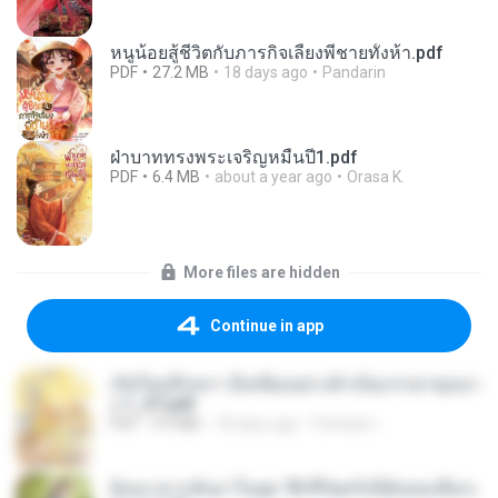
หนูน้อยสู้ชีวิตกับภารกิจเลี้ยงพี่ชายทั้งห้า.pdf
PDF
27.2 MB
18 days ago
Pandarin
ฝ่าบาททรงพระเจริญหมื่นปี1.pdf
PDF
6.4 MB
about a year ago
Orasa K.
More files are hidden
Continue in app
เกิดใหม่อีกครา อี๋เหนียงอย่างข้าเป็นภรรยาขุนนา
ง 1_ST.pdf
PDF
4.9 MB
18 days ago
Pandarin
ย้อนเวลากลับมาในยุค 70 ชีวิตครั้งนี้ฉันขอเลือกเ