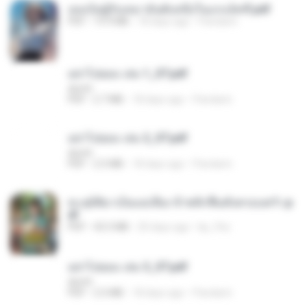
เธอเป็นผู้รับเหมาอันดับหนึ่งในแกแล็คซี่.pdf
PDF
19.9 MB
18 days ago
Pandarin
อย่าไปยอม เล่ม 1_ST.pdf
decht
PDF
2.7 MB
18 days ago
Pandarin
อย่าไปยอม เล่ม 2_ST.pdf
decht
PDF
2.5 MB
18 days ago
Pandarin
ทะลุมิติมาเป็นแม่เลี้ยง ข้าพลิกฟื้นทั้งครอบครัว.p
df
PDF
42.5 MB
20 days ago
kp_fha
อย่าไปยอม เล่ม 3_ST.pdf
decht
PDF
2.5 MB
18 days ago
Pandarin