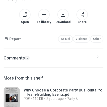
PPTX
86 KB
Open
To library
Download
Share
Report
Sexual
Violence
Other
Comments
0
More from this shelf
Why Choose a Corporate Party Bus Rental fo
r Team-Building Events.pdf
PDF
110 KB
2 years ago
Party B.