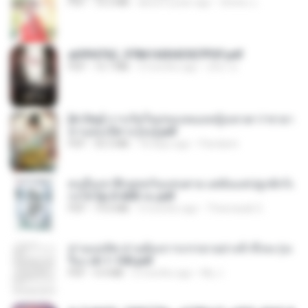
PDF
72.5 MB
about a year ago
ณิชพน แ.
a6994762_9786160043507PDF.pdf
PDF
15.7 MB
3 months ago
อริยา ด.
[A Chu] การเกิดใหม่ของหมอหญิงเทวดา l ชายา
ท่านอ๋องปีศาจ [จบ].pdf
PDF
35.5 MB
18 days ago
Pandarin
คนอื่นเขาฝึกยุทธกันแทบตาย แต่ฉันแค่ปลูกผักก็เ
ก่งได้ Ep.0-600 จบ.pdf
PDF
19.0 MB
3 months ago
Theerasak G.
ท่านแม่ทัพ ท่านต้องการภรรยาอย่างข้าถึงจะรุ่งเ
รือง ch 1-100.pdf
PDF
4.4 MB
2 months ago
My J.