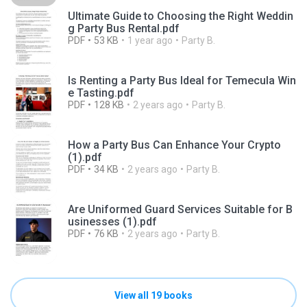
Ultimate Guide to Choosing the Right Weddin
g Party Bus Rental.pdf
PDF
53 KB
1 year ago
Party B.
Is Renting a Party Bus Ideal for Temecula Win
e Tasting.pdf
PDF
128 KB
2 years ago
Party B.
How a Party Bus Can Enhance Your Crypto
(1).pdf
PDF
34 KB
2 years ago
Party B.
Are Uniformed Guard Services Suitable for B
usinesses (1).pdf
PDF
76 KB
2 years ago
Party B.
View all 19 books