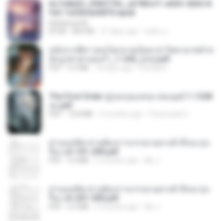
6c7c8d33_3f85779c_e3783cf1-e033-4265-8
fe2-1e23b5a9dff0.epub
littlebbear96
EPUB
804 KB
27 days ago
ทอฝัน ม.
หลังจากพี่สาวคนโตกลายเป็นทาส รัชทายาทตำห
นักบูรพาตาแดงก่ำ_1-242_(จบ).pdf
PDF
9.3 MB
18 days ago
Pandarin
The First Order สู่รุ่งอรุณแห่งมวลมนุษย์ 1-1328
จบ.pdf
PDF
72.8 MB
3 months ago
Theerasak G.
ท่านแม่ทัพ ท่านต้องการภรรยาอย่างข้าถึงจะรุ่งเ
รือง ch 101-200.pdf
PDF
5.4 MB
2 months ago
My J.
ท่านแม่ทัพ ท่านต้องการภรรยาอย่างข้าถึงจะรุ่งเ
รือง ch 201-300.pdf
PDF
6.5 MB
2 months ago
My J.