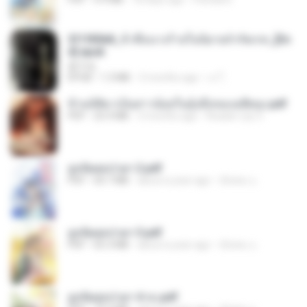
3f1f85b8_ข้าคือนางร้ายในนิยายจำกัดเรท_[En
d].epub
君子生
EPUB
1.3 MB
3 months ago
เจ โ.
ข้ามมิติมาเป็นสาวน้อยในอุ้งมือของอดีตลุง.pdf
PDF
25.4 MB
3 months ago
Reader Lily O.
ฮูหยิuสุดป่วuฯ 2.pdf
PDF
64.7 MB
about a year ago
ณิชพน แ.
ฮูหยิuสุดป่วuฯ 3.pdf
PDF
65.3 MB
about a year ago
ณิชพน แ.
ฮูหยิuสุดป่วuฯ 4 จบ.pdf