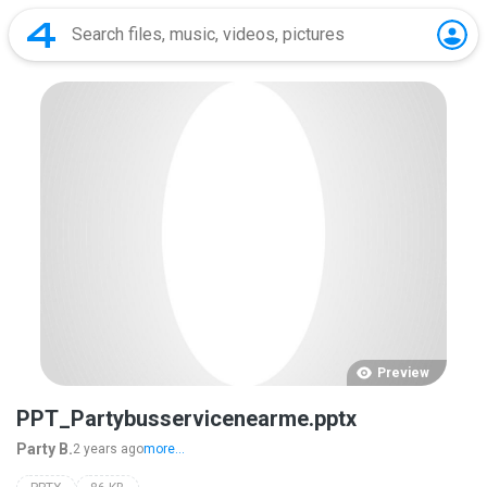
Preview
PPT_Partybusservicenearme.pptx
Party B.
2 years ago
more...