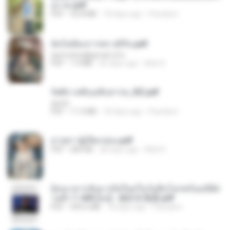
อง จบ.pdf
PDF
32.8 MB
18 days ago
Pandarin
ฉันไม่ต้องการพร สุจิรัน.pdf
tanmobza@gmail.com
PDF
1.4 MB
26 days ago
Mob K.
รัตติกาลพิรุณสิบสารท_RZ.pdf
decht
PDF
11.5 MB
18 days ago
Pandarin
ม่ายสาวผู้เปียกปอน.pdf
PDF
684 KB
28 days ago
Mob K.
ย้อนเวลากลับมาเกิดใหม่ในวันสิ้นโลกพร้อมมิติส่
วนตัว 1-443 [จบ] - 揍趴长颈鹿.pdf
PDF
499.6 MB
18 days ago
Pandarin