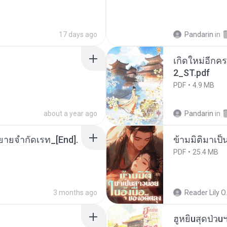
17 days ago
Pandarin
in
เกิดใหม่อีกคร
2_ST.pdf
PDF
4.9 MB
about a year ago
Pandarin
in
ยายจำกัดเรท_[End].
ข้ามมิติมาเป็
PDF
25.4 MB
3 months ago
Reader Lily O.
ฮูหยิuสุดป่วu