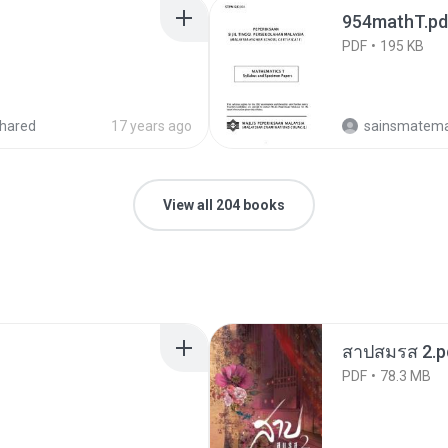
954mathT.pd
PDF
195 KB
hared
17 years ago
sainsmatema
View all 204 books
สาปสมรส 2.p
PDF
78.3 MB