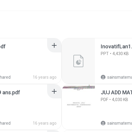
pdf
InovatifLan1
PPT
4,430 KB
hared
16 years ago
sainsmatema
9 ans.pdf
PDF
4,030 KB
hared
16 years ago
sainsmatema