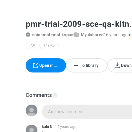
pmr-trial-2009-sce-qa-kltn
sainsmatematikspa
in
My 4shared
16 years ago
mo
PDF
949 KB
Open in...
To library
Down
Comments
1
Add new comment
babi N.
14 years ago