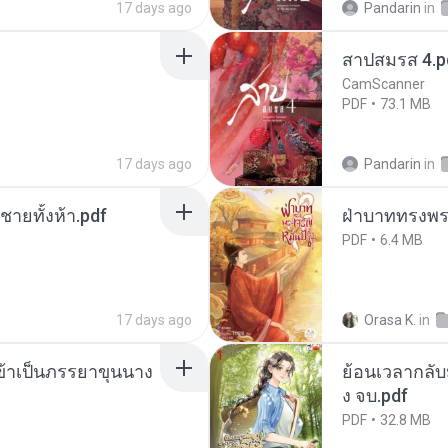
17 days ago
Pandarin
in
สาปสมรส 4.p
CamScanner
PDF
73.1 MB
17 days ago
Pandarin
in
ี่ชายทั้งห้า.pdf
ฝ่าบาททรงพระ
PDF
6.4 MB
17 days ago
Orasa K.
in
งข้าเป็นภรรยาขุนนาง
ย้อนเวลากลับม
ง จบ.pdf
PDF
32.8 MB