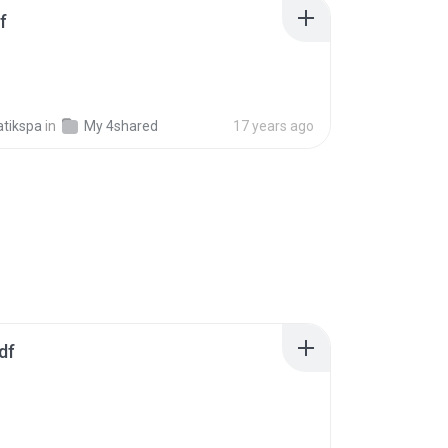
f
tikspa
in
My 4shared
17 years ago
df