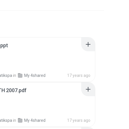
.ppt
tikspa
in
My 4shared
17 years ago
JUJ ADD MATH 2007.pdf
tikspa
in
My 4shared
17 years ago