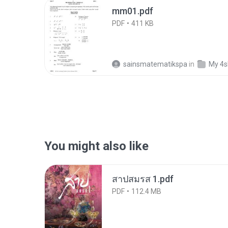
mm01.pdf
PDF
411 KB
sainsmatematikspa
in
My 4s
You might also like
สาปสมรส 1.pdf
PDF
112.4 MB