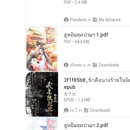
PDF
2.4 MB
Pandarin
in
My 4shared
ฮูหยิuสุดป่วuฯ 1.pdf
PDF
68.8 MB
ณิชพน แ.
in
Downloads
3f1f85b8_ข้าคือนางร้ายในนิ
epub
君子生
EPUB
1.3 MB
เจ โ.
in
Downloads
ฮูหยิuสุดป่วuฯ 2.pdf