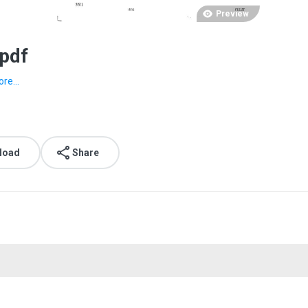
Preview
.pdf
re...
load
Share