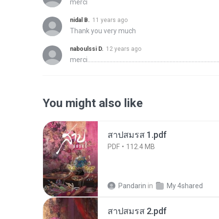
merci
nidal B.
11 years ago
Thank you very much
naboulssi D.
12 years ago
merci............................................................................................
You might also like
สาปสมรส 1.pdf
PDF
112.4 MB
Pandarin
in
My 4shared
สาปสมรส 2.pdf