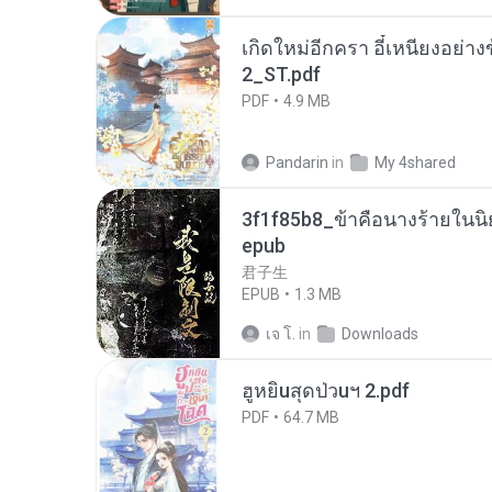
เกิดใหม่อีกครา อี๋เหนียงอย่า
2_ST.pdf
PDF
4.9 MB
Pandarin
in
My 4shared
3f1f85b8_ข้าคือนางร้ายในนิ
epub
君子生
EPUB
1.3 MB
เจ โ.
in
Downloads
ฮูหยิuสุดป่วuฯ 2.pdf
PDF
64.7 MB