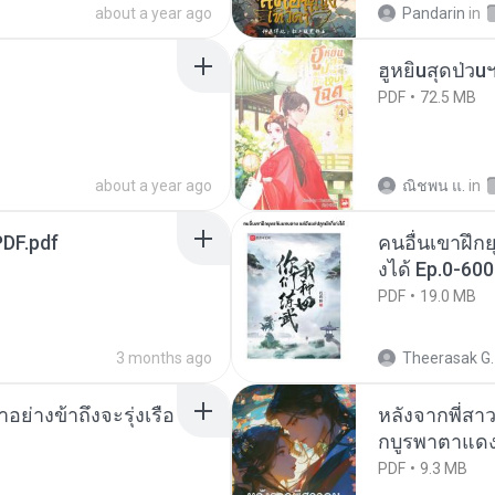
about a year ago
Pandarin
in
ฮูหยิuสุดป่วu
PDF
72.5 MB
about a year ago
ณิชพน แ.
in
DF.pdf
คนอื่นเขาฝึกย
งได้ Ep.0-600
PDF
19.0 MB
3 months ago
Theerasak G.
ย่างข้าถึงจะรุ่งเรือ
หลังจากพี่ส
กบูรพาตาแดง
PDF
9.3 MB