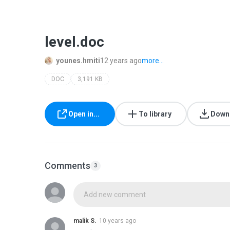
level.doc
younes.hmiti
12 years ago
more...
DOC
3,191 KB
Open in...
To library
Down
Comments
3
Add new comment
malik S.
10 years ago