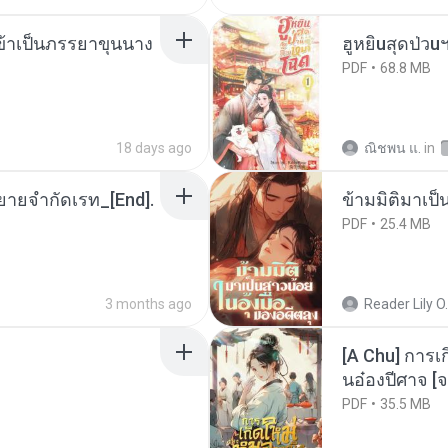
งข้าเป็นภรรยาขุนนาง
ฮูหยิuสุดป่วu
PDF
68.8 MB
18 days ago
ณิชพน แ.
in
ยายจำกัดเรท_[End].
ข้ามมิติมาเป็
PDF
25.4 MB
3 months ago
Reader Lily O.
[A Chu] การเ
นอ๋องปีศาจ [จ
PDF
35.5 MB