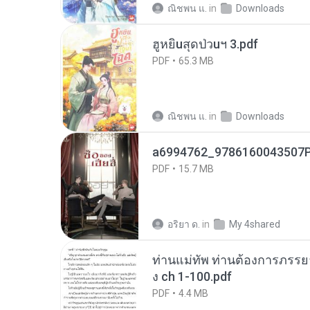
ณิชพน แ.
in
Downloads
ฮูหยิuสุดป่วuฯ 3.pdf
PDF
65.3 MB
ณิชพน แ.
in
Downloads
a6994762_9786160043507P
PDF
15.7 MB
อริยา ด.
in
My 4shared
ท่านแม่ทัพ ท่านต้องการภรรยาอ
ง ch 1-100.pdf
PDF
4.4 MB