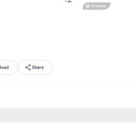
Preview
load
Share