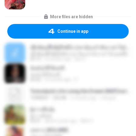
More files are hidden
Continue in app
ເຊົາຮ້ອງເຖົ້າຊິເອົາທໍ່ໃດ (เซาฮ้องเถ้าสิเอาเท่าใด) ບຸນເກີດ ຫນູຫ່ວງ ft. ໂສພາ ຈຸນທະລາ
ເຊົາຮ້ອງເຖົ້າຊິເອົາທໍ່ໃດ (เซาฮ้องเถ้าสิเอาเท่าใด) ບຸນເກີດ ຫນູຫ່ວງ ft. ໂສພາ ຈຸນທະລາ
05:13
2 months ago
But G.
ฉันมันก็ดีได้แค่นี้
ฉันมันก็ดีได้แค่นี้
04:32
9 months ago
D
Tomodachi Life Living the Dream [NSP].torrent
TORRENT
252 KB
2 months ago
margob
ผู้บ่าวเสื้อปุ๋ย
ผู้บ่าวเสื้อปุ๋ย
04:31
about a year ago
Mith 9.
กุหลาบ (KULARB)