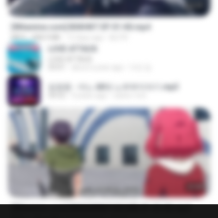
24:35
[Witanime.com] BSKHKT EP 01 HD.mp4
MP4
408.9 MB
12 days ago
BLITR
LOVE ATTACK
LOVE ATTACK
03:01
about a year ago
지빈 임.
임영웅 - 어느 60대 노부부이야기.mp3
04:52
4 years ago
castor-trot
23:40
[Witanime.com] RKNGMNNTSRCMB EP 05 HD.mp4