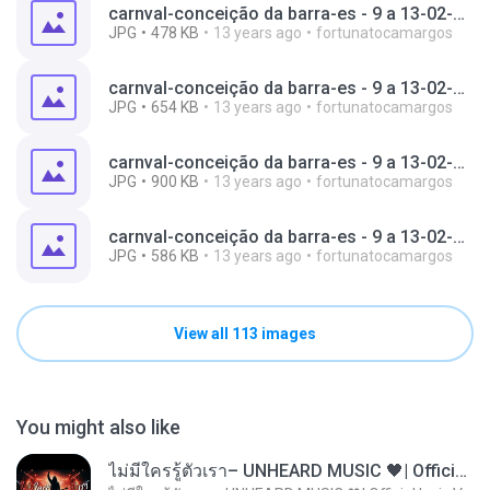
carnval-conceição da barra-es - 9 a 13-02-2013 096.jpg
JPG
478 KB
13 years ago
fortunatocamargos
carnval-conceição da barra-es - 9 a 13-02-2013 021.jpg
JPG
654 KB
13 years ago
fortunatocamargos
carnval-conceição da barra-es - 9 a 13-02-2013 076.jpg
JPG
900 KB
13 years ago
fortunatocamargos
carnval-conceição da barra-es - 9 a 13-02-2013 043.jpg
JPG
586 KB
13 years ago
fortunatocamargos
View all 113 images
You might also like
ไม่มีใครรู้ตัวเรา– UNHEARD MUSIC 🖤| Official Lyric Video | เพลงสู้ชีวิต