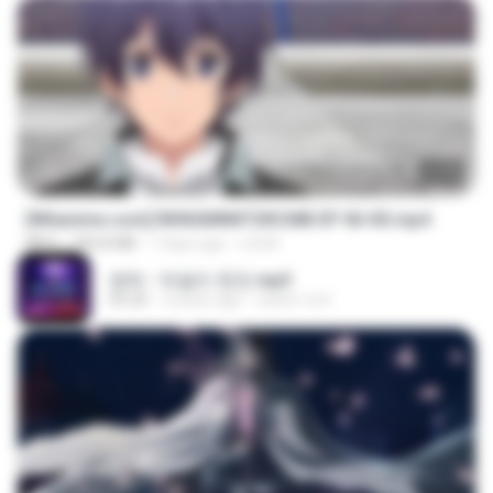
23:40
[Witanime.com] RKNGMNNTSRCMB EP 06 HD.mp4
MP4
294.8 MB
7 days ago
LOLKI
영탁 - 막걸리 한잔.mp3
03:20
3 years ago
castor-trot