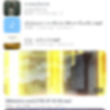
สายลมเจ็บปวด
สายลมเจ็บปวด
04:23
8 months ago
D
เมียน้อยเหงา พาเสียวค่ะ18+เล่าเรื่องเสียว.mp3
10:20
7 years ago
อมรพันธ์ จ.
진성 - 보릿고개.mp3
03:34
4 years ago
castor-trot
23:03
[Witanime.com] DTRD EP 03 HD.mp4
MP4
321.3 MB
15 days ago
DRTY