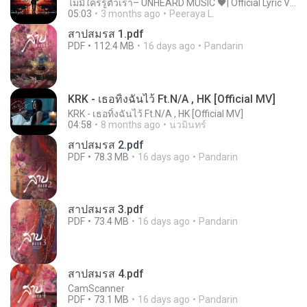
ไม่มีใครรู้ตัวเรา– UNHEARD MUSIC 🖤| Official Lyric Video | เพลงสู้ชีวิต
05:03
3 months ago
Peeraya L.
สาปสมรส 1.pdf
PDF
112.4 MB
16 days ago
Pandarin
KRK - เธอทิ้งฉันไว้ Ft.N/A , HK [Official MV]
KRK - เธอทิ้งฉันไว้ Ft.N/A , HK [Official MV]
04:58
8 months ago
นวมินทร์
สาปสมรส 2.pdf
PDF
78.3 MB
16 days ago
Pandarin
สาปสมรส 3.pdf
PDF
73.4 MB
16 days ago
Pandarin
สาปสมรส 4.pdf
CamScanner
PDF
73.1 MB
16 days ago
Pandarin