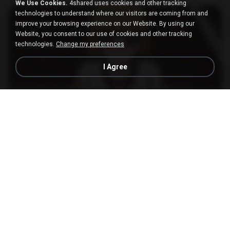
MP4
186.0 MB
14 days ago
LOLKI
We Use Cookies.
4shared uses cookies and other tracking
technologies to understand where our visitors are coming from and
improve your browsing experience on our Website. By using our
Website, you consent to our use of cookies and other tracking
technologies.
Change my preferences
I Agree
23:03
[Witanime.com] DTRD EP 04 HD.mp4
MP4
279.0 MB
8 days ago
DRTY
나훈아 - 영영.mp3
03:41
4 years ago
castor-trot
배금성 - 사랑이 비를 맞아요.mp3
03:39
4 years ago
castor-trot
신유리) 유두자위 A to Z.mp3
2:41:23
2 years ago
좀비고4인커플 좀.