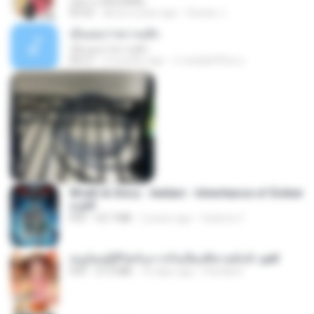
กุหลาบ (KULARB)
03:55
about a year ago
Suwan J.
เอิ้นเธอว่าความฮัก
เอิ้นเธอว่าความฮัก
04:27
2 months ago
ถามพ่อ&#39;พ ม.
Wrath & Glory - Aeldari - Inheritance of Ember
s.pdf
PDF
53.7 MB
2 years ago
federico f
หนูน้อยสู้ชีวิตกับภารกิจเลี้ยงพี่ชายทั้งห้า.pdf
PDF
27.2 MB
16 days ago
Pandarin