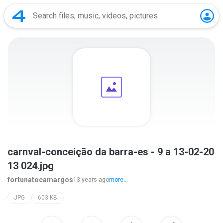
carnval-conceição da barra-es - 9 a 13-02-20
13 024.jpg
fortunatocamargos
13 years ago
more...
JPG
603 KB