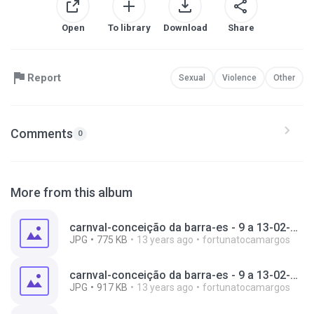
Open
To library
Download
Share
Report
Sexual
Violence
Other
Comments
0
More from this album
carnval-conceição da barra-es - 9 a 13-02-2013 011.jpg
JPG
775 KB
13 years ago
fortunatocamargos
carnval-conceição da barra-es - 9 a 13-02-2013 067.jpg
JPG
917 KB
13 years ago
fortunatocamargos