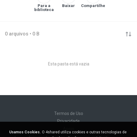
Para a
Baixar
Compartilhe
biblioteca
0 arquivos • 0 B
Esta pasta está vazia
Termos de Uso
Privacidade
Apoio
Usamos Cookies.
O 4shared utiliza cookies e outras tecnologias de
Não venda minhas informações pessoais