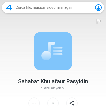
Sahabat Khulafaur Rasyidin
di
Abu Aisyah M.