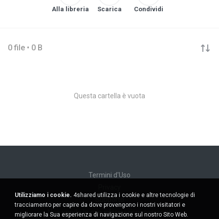
Alla libreria
Scarica
Condividi
0 file • 0 B
Questa cartella è vuota
Termini d'Uso
Privacy
Utilizziamo i cookie.
4shared utilizza i cookie e altre tecnologie di
Supporto
tracciamento per capire da dove provengono i nostri visitatori e
Non venda le mie informazioni personali
migliorare la Sua esperienza di navigazione sul nostro Sito Web.