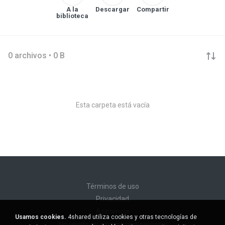
A la
Descargar
Compartir
biblioteca
0 archivos • 0 B
Esta carpeta está vacía
Términos de uso
Privacidad
Asistencia
Usamos cookies.
4shared utiliza cookies y otras tecnologías de
No venda mi información personal