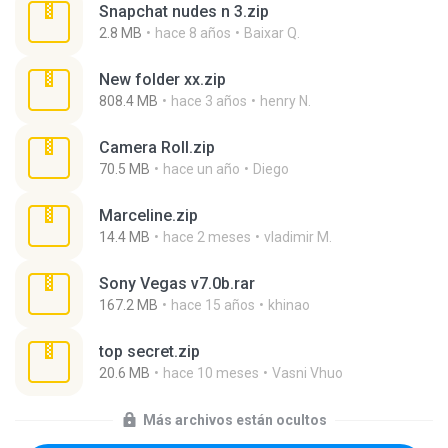
Snapchat nudes n 3.zip
2.8 MB
hace 8 años
Baixar Q.
New folder xx.zip
808.4 MB
hace 3 años
henry N.
Camera Roll.zip
70.5 MB
hace un año
Diego
Marceline.zip
14.4 MB
hace 2 meses
vladimir M.
Sony Vegas v7.0b.rar
167.2 MB
hace 15 años
khinao
top secret.zip
20.6 MB
hace 10 meses
Vasni Vhuo
Más archivos están ocultos