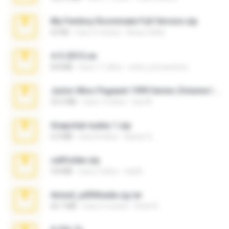
My Femboy Roommate Full Version.zip
62 KB
hace 5 meses
Beau Collier
4-5-2015.rar
8.8 MB
hace 11 años
extra_precautions
Junior Miss Pageant 1999 Series (Volume I Part I NC 6).7z
53.5 MB
hace 12 años
luis M.
Snapchat nudes 1.zip
6.0 MB
hace 8 años
Baixar Q.
cellfolder.zip
9.8 MB
hace 3 años
ela26
Anna4_yd3t0nada.sg.rar
60.7 MB
hace 5 meses
Rodri R.