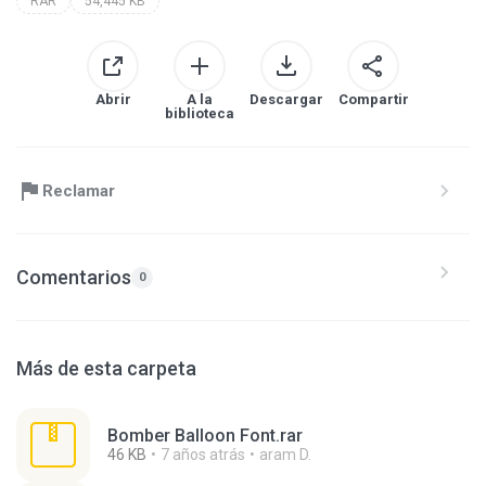
RAR
54,445 KB
Abrir
A la
Descargar
Compartir
biblioteca
Reclamar
Comentarios
0
Más de esta carpeta
Bomber Balloon Font.rar
46 KB
7 años atrás
aram D.