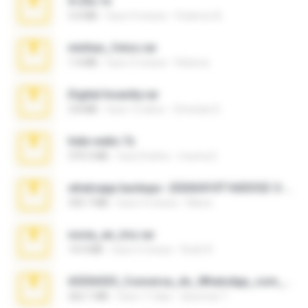
X-23x.7z
3.4 MB
hace 9 meses
Federico B.
minhas_fotos.rar
1.4 MB
hace 3 meses
Rebeca
Digital Insanity.rar
3.8 MB
hace 12 años
Christian D.
hide vedio.7z
379.3 MB
hace 8 años
munna E.
whatsapp backups -20260410T160335Z-3-001.zip
335.7 MB
hace 4 meses
Maria
novia_en_trio.rar
14.9 MB
hace 5 meses
Rodri R.
65536533_Conversa_do_WhatsApp_com_Meu_Esposo.zip
262.1 MB
hace 17 días
desomar T.