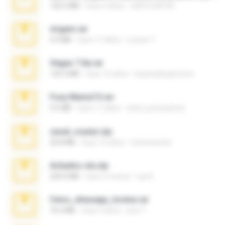
126.5 MB
hace 6 años
nIGHTmAYOR
virgem.rar
4.4 MB
hace 17 años
Lucinei 7.
Vegas 7.0a.rar
120.3 MB
hace 15 años
boyisadangerzone
Foxy Mama15.rar
9.5 MB
hace 17 años
extra_precautions
casal_voyeur.zip
20.8 MB
hace 15 años
netowescher
Achados sla.zip
220.0 MB
hace 5 meses
Lya K.
fotos_whasapp_lorena.rar
76.4 MB
hace 4 años
jose T.