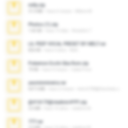
milly.zip
31.0 MB
hace 6 meses
Milene M.
Photos (1).zip
1.60 GB
hace 15 días
Anacleto T.
LIL PEEP VOCAL PRESET BY MELT.rar
826 KB
hace 4 años
Melt ..
Pokemon Ecchi Gba Rom.zip
70 KB
hace 4 meses
Caleb Price
yasminmineira.rar
647.5 MB
hace 2 meses
letiro5708@fanchatu.com
@#16173@vladimir#!!!!!!.zip
2.6 MB
hace 10 años
vladimir M.
777.rar
2.0 MB
hace 10 años
vladimir M.