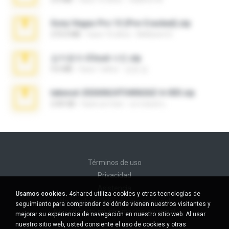
Sony Vegas Pro 13 (Pre-Cracked).zip
272.0 MB
hace 10 años
Mellicent D.
김지윤의 iCloud 사진.zip
9.6 MB
hace 7 años
성경 김.
takeout-20260624T040626Z-6-003.zip
2.00 GB
hace un mes
อรรถพงษ์ บ.
Términos de uso
Privacidad
Asistencia
Usamos cookies.
4shared utiliza cookies y otras tecnologías de
No venda mi información personal
seguimiento para comprender de dónde vienen nuestros visitantes y
No comparta mi información personal
mejorar su experiencia de navegación en nuestro sitio web. Al usar
nuestro sitio web, usted consiente el uso de cookies y otras