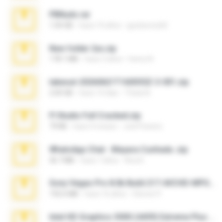
PBNuds.rar
1.04 GB
hace 10 años
gustavocs64
New folder 2xx.zip
178.1 MB
hace 3 años
henry N.
takeout-20260621T160055Z-3-001.zip
2.00 GB
hace 14 días
Thata N.
Fl Studio Full Cracked.zip
79 KB
hace 4 meses
Joel Powers
WhatsApp Chat - Mayara Cunhada .zip
36.7 MB
hace 7 años
Ana K.
Sony Vegas Pro 8.0b Build 217-AVCHD-MPG-AC3 FIXED.7z
192.6 MB
hace 16 años
Steven P.
Intel HD Graphics 3000 (4459) Extreme Plus 2.0.zip