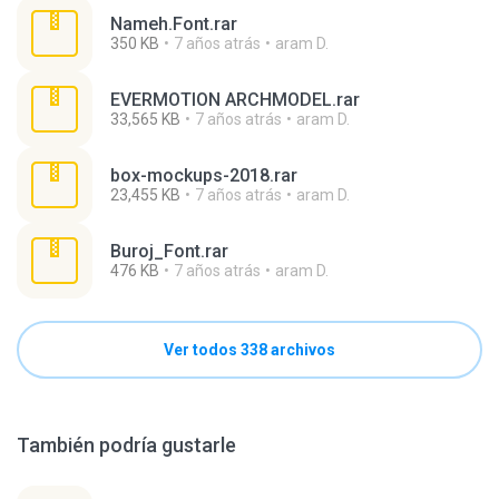
Nameh.Font.rar
350 KB
7 años atrás
aram D.
EVERMOTION ARCHMODEL.rar
33,565 KB
7 años atrás
aram D.
box-mockups-2018.rar
23,455 KB
7 años atrás
aram D.
Buroj_Font.rar
476 KB
7 años atrás
aram D.
Ver todos 338 archivos
También podría gustarle