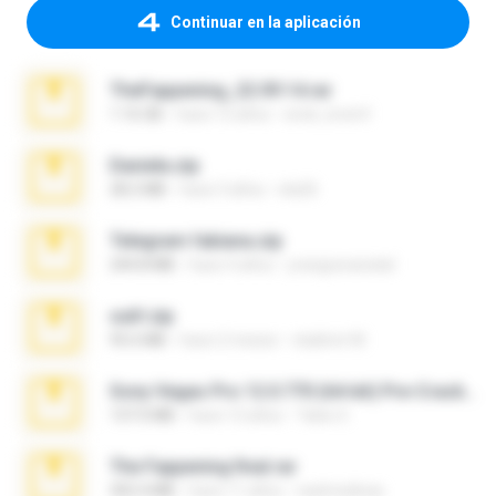
Continuar en la aplicación
TheFappening_22.09.14.rar
1.16 GB
hace 12 años
erick_lover4
Daniela.zip
28.2 MB
hace 3 años
ela26
Telegram fabiana.zip
244.8 MB
hace 4 años
yrangravanatal
ouh!.zip
95.6 MB
hace 2 meses
vladimir M.
Sony Vegas Pro 12.0.770 (64-bit) Pre-Cracked.zip
137.0 MB
hace 12 años
Tales S.
The Fappening final.rar
302.4 MB
hace 11 años
raulmedinax