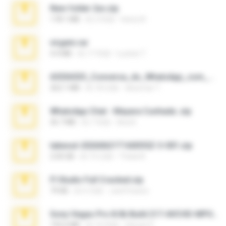
New folder 2xx.zip
178.1 MB
約 3 年前
henry N.
virgem.rar
4.4 MB
約 17 年前
Lucinei 7.
65536533_Conversa_do_WhatsApp_com_Meu_Esposo.zip
262.1 MB
約 18 日前
desomar T.
WhatsApp Chat - Mayara Cunhada .zip
36.7 MB
約 7 年前
Ana K.
takeout-20260621T160055Z-3-001.zip
2.00 GB
約 15 日前
Thata N.
Fl Studio Full Cracked.zip
79 KB
約 4 月前
Joel Powers
Sony Vegas Pro 8.0b Build 217-AVCHD-MPG-AC3 FIXED.7z
192.6 MB
約 16 年前
Steven P.