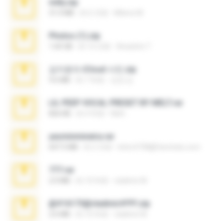
milly.zip
31.0 MB
約 6 月前
Milene M.
Photos (1).zip
1.60 GB
約 16 日前
Anacleto T.
김지윤의 iCloud 사진.zip
9.6 MB
約 7 年前
성경 김.
LIL PEEP VOCAL PRESET BY MELT.rar
826 KB
約 4 年前
Melt ..
yasminmineira.rar
647.5 MB
約 2 月前
letiro5708@fanchatu.com
777.rar
2.0 MB
約 10 年前
vladimir M.
@#16173@vladimir#!!!!!!.zip
2.6 MB
約 10 年前
vladimir M.