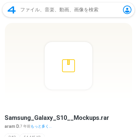
Samsung_Galaxy_S10__Mockups.rar
aram D.
7 年前
もっと多く...