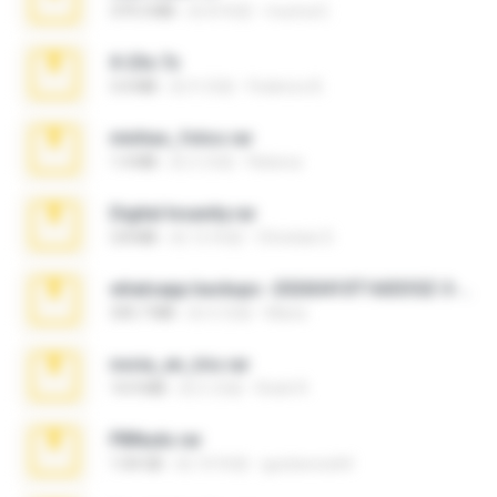
379.3 MB
約 8 年前
munna E.
X-23x.7z
3.4 MB
約 9 月前
Federico B.
minhas_fotos.rar
1.4 MB
約 3 月前
Rebeca
Digital Insanity.rar
3.8 MB
約 12 年前
Christian D.
whatsapp backups -20260410T160335Z-3-001.zip
335.7 MB
約 4 月前
Maria
novia_en_trio.rar
14.9 MB
約 5 月前
Rodri R.
PBNuds.rar
1.04 GB
約 10 年前
gustavocs64