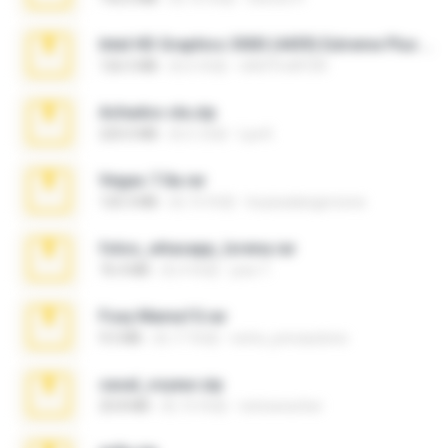
Intel HD Graphics 3000 (4459) Extreme Plus 2.0.zip
126.5 MB
約 6 年前
nIGHTmAYOR
Achados sla.zip
220.0 MB
約 5 月前
Lya K.
Vegas 7.0a.rar
120.3 MB
約 15 年前
boyisadangerzone
fotos_whasapp_lorena.rar
76.4 MB
約 4 年前
jose T.
Foxy Mama15.rar
9.5 MB
約 17 年前
extra_precautions
casal_voyeur.zip
20.8 MB
約 15 年前
netowescher