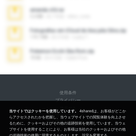
amanda sfd.rar
5.2 MB
約 7 年前
elton_roots
Fotografias em iCloud de Ana julia Silva.zip
174.7 MB
約 3 年前
Luany T.
Pokemon Ecchi Gba Rom.zip
70 KB
約 4 月前
Caleb Price
使用条件
プライバシー
サポート
当サイトではクッキーを使用しています。
4sharedは、お客様がどこか
個人情報を販売しない
らアクセスされたかを把握し、当ウェブサイトでの閲覧体験を向上させ
個人情報を共有しない
るために、クッキーおよびその他の追跡技術を使用しています。当ウェ
ブサイトを使用することにより、お客様は当社のクッキーおよびその他
の追跡技術の使用に同意するものとします。
設定を変更する