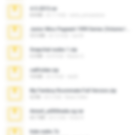
4-5-2015.rar
8.8 MB
約 11 年前
extra_precautions
Junior Miss Pageant 1999 Series (Volume I Part I NC 6).7z
53.5 MB
約 12 年前
luis M.
Snapchat nudes 1.zip
6.0 MB
約 8 年前
Baixar Q.
cellfolder.zip
9.8 MB
約 3 年前
ela26
My Femboy Roommate Full Version.zip
62 KB
約 5 月前
Beau Collier
Anna4_yd3t0nada.sg.rar
60.7 MB
約 5 月前
Rodri R.
hide vedio.7z