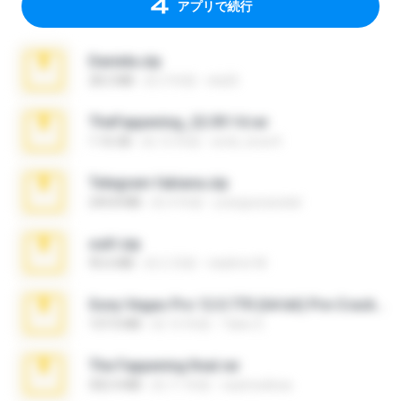
アプリで続行
Daniela.zip
28.2 MB
約 3 年前
ela26
TheFappening_22.09.14.rar
1.16 GB
約 12 年前
erick_lover4
Telegram fabiana.zip
244.8 MB
約 4 年前
yrangravanatal
ouh!.zip
95.6 MB
約 2 月前
vladimir M.
Sony Vegas Pro 12.0.770 (64-bit) Pre-Cracked.zip
137.0 MB
約 12 年前
Tales S.
The Fappening final.rar
302.4 MB
約 11 年前
raulmedinax