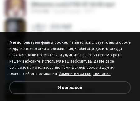
[Witanime.com] DTRD EP 04 HD.mp4
279.0 MB
8 дней назад
DRTY
나훈아 - 영영.mp3
3.5 MB
4 года назад
castor-trot
Мы используем файлы cookie.
4shared использует файлы cookie
배금성 - 사랑이 비를 맞아요.mp3
и другие технологии отслеживания, чтобы определить, откуда
3.5 MB
4 года назад
castor-trot
приходят наши посетители, и улучшить ваш опыт просмотра на
нашем веб-сайте. Используя наш веб-сайт, вы даете свое
согласие на использование нами файлов cookie и других
신유리) 유두자위 A to Z.mp3
технологий отслеживания.
Изменить мои предпочтения
256.6 MB
2 года назад
좀비고4인커플 좀.
Я согласен
진성 - 천년을 빌려준다면.mp3
3.4 MB
4 года назад
castor-trot
Kita Usahakan Lagi
Kita Usahakan Lagi
3.3 MB
год назад
Fazri M.
DJ TIKTOK TERBARU 2025🎵DJ JANGAN TUNGGU LAMA LAMA NANTI LAMA LAMA 🎵DJ SEDIA AKU SEBELUM HUJAN
DJ TIKTOK TERBARU 2025🎵DJ JANGAN TUNGGU LAMA LAMA NANTI LAMA LAMA 🎵DJ SEDIA AKU SEBELUM HUJAN