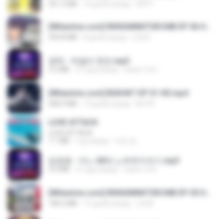
321.3 MB
16 дней назад
DRTY
[Witanime.com] RKNGMNNTSRCMB EP 06 HD.mp4
294.8 MB
8 дней назад
LOLKI
영탁 - 막걸리 한잔.mp3
3.2 MB
3 года назад
castor-trot
[Witanime.com] BSKHKT EP 01 HD.mp4
408.9 MB
13 дней назад
BLITR
LOVE ATTACK
LOVE ATTACK
7.1 MB
год назад
지빈 임.
임영웅 - 어느 60대 노부부이야기.mp3
4.6 MB
4 года назад
castor-trot
[Witanime.com] RKNGMNNTSRCMB EP 05 HD.mp4
186.0 MB
15 дней назад
LOLKI