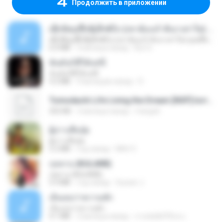
Продолжить в приложении
ເຊົາຮ້ອງເຖົ້າຊິເອົາທໍ່ໃດ (เซาฮ้องเถ้าสิเอาเท่าใด) ບຸນເກີດ ຫນູຫ່ວງ ft. ໂສພາ ຈຸນທະລາ
ເຊົາຮ້ອງເຖົ້າຊິເອົາທໍ່ໃດ (เซาฮ้องเถ้าสิเอาเท่าใด) ບຸນເກີດ ຫນູຫ່ວງ ft. ໂສພາ ຈຸນທະລາ
6.0 MB
2 месяца назад
But G.
ฉันมันก็ดีได้แค่นี้
ฉันมันก็ดีได้แค่นี้
4.2 MB
9 месяцев назад
D
Tomodachi Life Living the Dream [NSP].torrent
252 KB
2 месяца назад
margob
ผู้บ่าวเสื้อปุ๋ย
ผู้บ่าวเสื้อปุ๋ย
5.2 MB
год назад
Mith 9.
กุหลาบ (KULARB)
กุหลาบ (KULARB)
5.9 MB
год назад
Suwan J.
เอิ้นเธอว่าความฮัก
เอิ้นเธอว่าความฮัก
4.1 MB
2 месяца назад
ถามพ่อ&#39;พ ม.