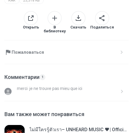
RAR
25,518 KB
Открыть
В
Скачать
Поделиться
библиотеку
Пожаловаться
Комментарии
1
merci je ne trouve pas mieu que ici
Вам также может понравиться
ไม่มีใครรู้ตัวเรา– UNHEARD MUSIC 🖤| Official Lyric Video | เพลงสู้ชีวิต