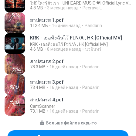
ไม่มีใครรู้ตัวเรา– UNHEARD MUSIC 🖤| Official Lyric Video | เพลงสู้ชีวิต
4.8 MB
3 месяца назад
Peeraya L.
สาปสมรส 1.pdf
112.4 MB
16 дней назад
Pandarin
KRK - เธอทิ้งฉันไว้ Ft.N/A , HK [Official MV]
KRK - เธอทิ้งฉันไว้ Ft.N/A , HK [Official MV]
4.6 MB
8 месяцев назад
นวมินทร์
สาปสมรส 2.pdf
78.3 MB
16 дней назад
Pandarin
สาปสมรส 3.pdf
73.4 MB
16 дней назад
Pandarin
สาปสมรส 4.pdf
CamScanner
73.1 MB
16 дней назад
Pandarin
Больше файлов скрыто