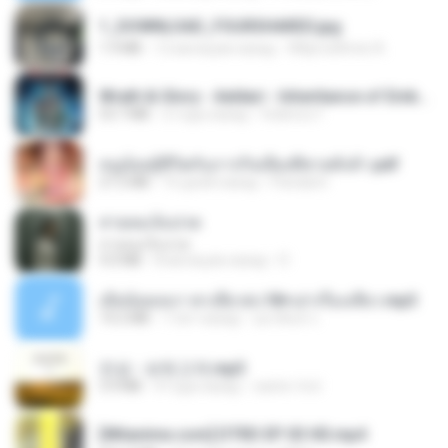
1_DOWNLOAD_FOURSHARED.jpg
1.9 MB
12 месяцев назад
Wtlprodthree A.
Wrath & Glory - Aeldari - Inheritance of Embers.pdf
53.7 MB
2 года назад
federico f
หนูน้อยสู้ชีวิตกับภารกิจเลี้ยงพี่ชายทั้งห้า.pdf
27.2 MB
16 дней назад
Pandarin
สายลมเจ็บปวด
สายลมเจ็บปวด
4.0 MB
8 месяцев назад
D
เมียน้อยเหงา พาเสียวค่ะ18+เล่าเรื่องเสียว.mp3
14.2 MB
7 лет назад
อมรพันธ์ จ.
진성 - 보릿고개.mp3
3.4 MB
4 года назад
castor-trot
[Witanime.com] DTRD EP 03 HD.mp4