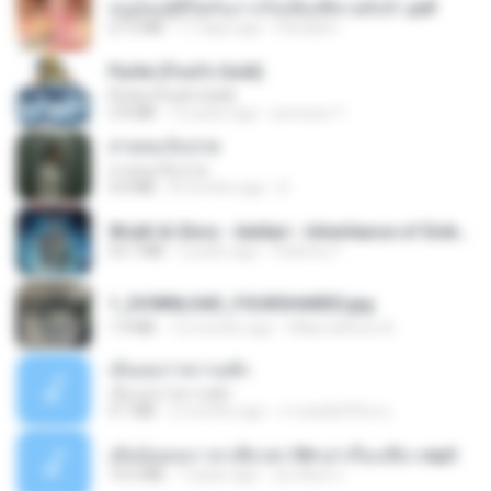
หนูน้อยสู้ชีวิตกับภารกิจเลี้ยงพี่ชายทั้งห้า.pdf
27.2 MB
17 days ago
Pandarin
Pyrite (Fool's Gold)
Pyrite (Fool's Gold)
3.4 MB
12 years ago
princess Y.
สายลมเจ็บปวด
สายลมเจ็บปวด
4.0 MB
8 months ago
D
Wrath & Glory - Aeldari - Inheritance of Embers.pdf
53.7 MB
2 years ago
federico f
1_DOWNLOAD_FOURSHARED.jpg
1.9 MB
12 months ago
Wtlprodthree A.
เอิ้นเธอว่าความฮัก
เอิ้นเธอว่าความฮัก
4.1 MB
2 months ago
ถามพ่อ&#39;พ ม.
เมียน้อยเหงา พาเสียวค่ะ18+เล่าเรื่องเสียว.mp3
14.2 MB
7 years ago
อมรพันธ์ จ.