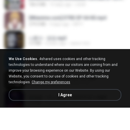
186.0 MB
15 days ago
LOLKI
[Witanime.com] DTRD EP 04 HD.mp4
279.0 MB
9 days ago
DRTY
나훈아 - 영영.mp3
3.5 MB
4 years ago
castor-trot
신유리) 유두자위 A to Z.mp3
We Use Cookies.
4shared uses cookies and other tracking
256.6 MB
2 years ago
좀비고4인커플 좀.
technologies to understand where our visitors are coming from and
improve your browsing experience on our Website. By using our
Website, you consent to our use of cookies and other tracking
배금성 - 사랑이 비를 맞아요.mp3
technologies.
Change my preferences
3.5 MB
4 years ago
castor-trot
I Agree
임영웅 - 어느 60대 노부부이야기.mp3
4.6 MB
4 years ago
castor-trot
Air Hostess S01 E01.mp4
174.4 MB
3 months ago
민호 이.