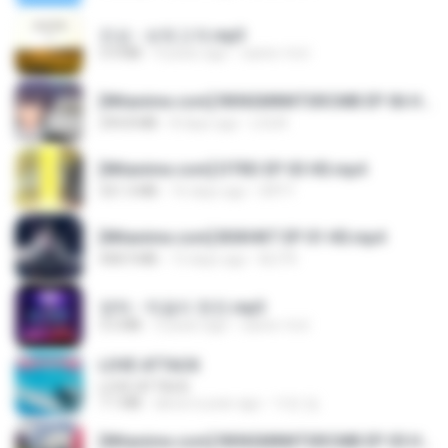
진성 - 보릿고개.mp3
3.4 MB
4 years ago
castor-trot
[Witanime.com] RKNGMNNTSRCMB EP 06 HD.mp4
294.8 MB
8 days ago
LOLKI
[Witanime.com] DTRD EP 03 HD.mp4
321.3 MB
16 days ago
DRTY
[Witanime.com] BSKHKT EP 01 HD.mp4
408.9 MB
13 days ago
BLITR
영탁 - 막걸리 한잔.mp3
3.2 MB
3 years ago
castor-trot
LOVE ATTACK
LOVE ATTACK
7.1 MB
about a year ago
지빈 임.
[Witanime.com] RKNGMNNTSRCMB EP 05 HD.mp4