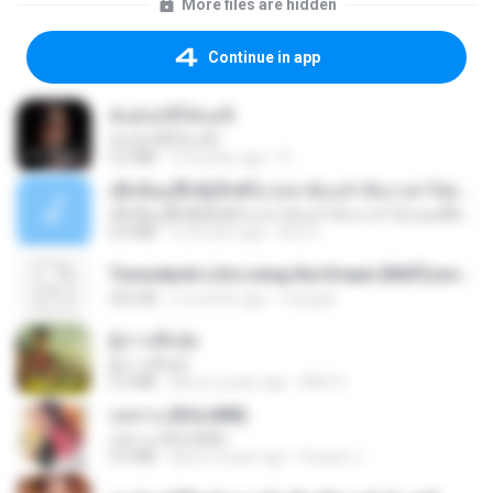
More files are hidden
Continue in app
ฉันมันก็ดีได้แค่นี้
ฉันมันก็ดีได้แค่นี้
4.2 MB
9 months ago
D
ເຊົາຮ້ອງເຖົ້າຊິເອົາທໍ່ໃດ (เซาฮ้องเถ้าสิเอาเท่าใด) ບຸນເກີດ ຫນູຫ່ວງ ft. ໂສພາ ຈຸນທະລາ
ເຊົາຮ້ອງເຖົ້າຊິເອົາທໍ່ໃດ (เซาฮ้องเถ้าสิเอาเท่าใด) ບຸນເກີດ ຫນູຫ່ວງ ft. ໂສພາ ຈຸນທະລາ
6.0 MB
2 months ago
But G.
Tomodachi Life Living the Dream [NSP].torrent
252 KB
2 months ago
margob
ผู้บ่าวเสื้อปุ๋ย
ผู้บ่าวเสื้อปุ๋ย
5.2 MB
about a year ago
Mith 9.
กุหลาบ (KULARB)
กุหลาบ (KULARB)
5.9 MB
about a year ago
Suwan J.