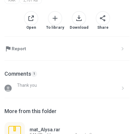
RAR
2,101 KB
Open
To library
Download
Share
Report
Comments
1
Thank you
More from this folder
mat_Alysa.rar