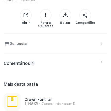
RAR
124,998 KB
Abrir
Para a
Baixar
Compartilhe
biblioteca
Denunciar
Comentários
0
Mais desta pasta
Crown Font.rar
1,198 KB
7 anos atrás
aram D.