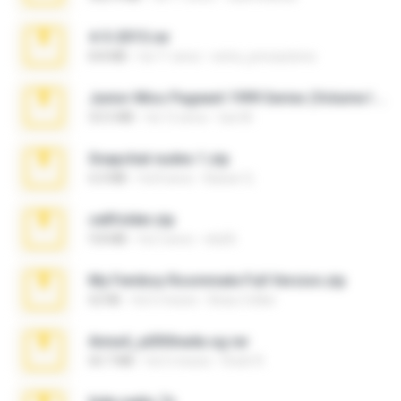
4-5-2015.rar
8.8 MB
há 11 anos
extra_precautions
Junior Miss Pageant 1999 Series (Volume I Part I NC 6).7z
53.5 MB
há 12 anos
luis M.
Snapchat nudes 1.zip
6.0 MB
há 8 anos
Baixar Q.
cellfolder.zip
9.8 MB
há 3 anos
ela26
My Femboy Roommate Full Version.zip
62 KB
há 5 meses
Beau Collier
Anna4_yd3t0nada.sg.rar
60.7 MB
há 5 meses
Rodri R.