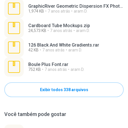
GraphicRiver Geometric Dispersion FX Photoshop.rar
1,974 KB
7 anos atrás
aram D.
Cardboard Tube Mockups.zip
24,573 KB
7 anos atrás
aram D.
126 Black And White Gradients.rar
42 KB
7 anos atrás
aram D.
Boule Plus Font.rar
752 KB
7 anos atrás
aram D.
Exibir todos 338 arquivos
Você também pode gostar