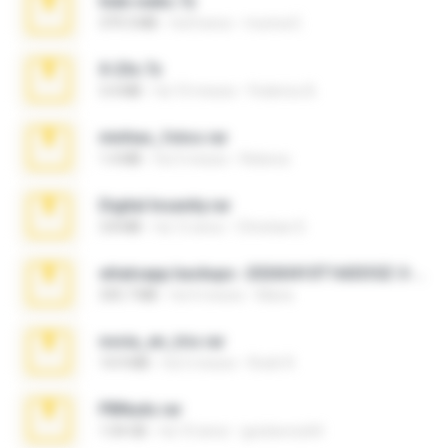
hide vedio.7z
379.3 MB
há 8 anos
munna E.
X-23x.7z
3.4 MB
há 10 meses
Federico B.
minhas_fotos.rar
1.4 MB
há 3 meses
Rebeca
Digital Insanity.rar
3.8 MB
há 12 anos
Christian D.
whatsapp backups -20260410T160335Z-3-001.zip
335.7 MB
há 4 meses
Maria
novia_en_trio.rar
14.9 MB
há 5 meses
Rodri R.
PBNuds.rar
1.04 GB
há 10 anos
gustavocs64