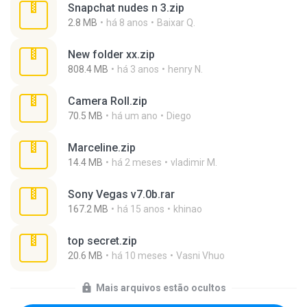
Snapchat nudes n 3.zip
2.8 MB
há 8 anos
Baixar Q.
New folder xx.zip
808.4 MB
há 3 anos
henry N.
Camera Roll.zip
70.5 MB
há um ano
Diego
Marceline.zip
14.4 MB
há 2 meses
vladimir M.
Sony Vegas v7.0b.rar
167.2 MB
há 15 anos
khinao
top secret.zip
20.6 MB
há 10 meses
Vasni Vhuo
Mais arquivos estão ocultos