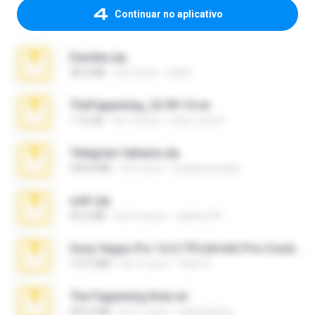
Continuar no aplicativo
Daniela.zip
28.2 MB
há 3 anos
ela26
TheFappening_22.09.14.rar
1.16 GB
há 12 anos
erick_lover4
Telegram fabiana.zip
244.8 MB
há 4 anos
yrangravanatal
ouh!.zip
95.6 MB
há 2 meses
vladimir M.
Sony Vegas Pro 12.0.770 (64-bit) Pre-Cracked.zip
137.0 MB
há 12 anos
Tales S.
The Fappening final.rar
302.4 MB
há 11 anos
raulmedinax