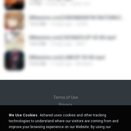
4.4 MB
4 years ago
castor-trot
[Witanime.com] KWONMSNITIK1NGTDNN EP 04 HD.mp4
192.0 MB
15 days ago
JUVIA
[Witanime.com] SDONATA EP 03 HD.mp4
140.6 MB
19 days ago
GRET
[Witanime.com] LNM EP 05 HD.mp4
218.6 MB
17 days ago
MUrabito
Terms of Use
Privacy
Support
We Use Cookies.
4shared uses cookies and other tracking
Do not sell my personal information
technologies to understand where our visitors are coming from and
Do not share my personal information
improve your browsing experience on our Website. By using our