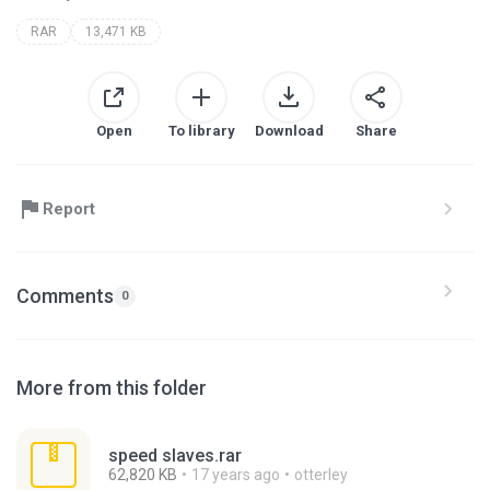
RAR
13,471 KB
Open
To library
Download
Share
Report
Comments
0
More from this folder
speed slaves.rar
62,820 KB
17 years ago
otterley