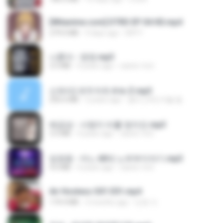
[Witanime.com] DTRD EP 04 HD.mp4
279.0 MB
9 days ago
DRTY
나훈아 - 영영.mp3
3.5 MB
4 years ago
castor-trot
신유리) 유두자위 A to Z.mp3
256.6 MB
2 years ago
좀비고4인커플 좀.
배금성 - 사랑이 비를 맞아요.mp3
3.5 MB
4 years ago
castor-trot
임영웅 - 어느 60대 노부부이야기.mp3
4.6 MB
4 years ago
castor-trot
Air Hostess S01 E01.mp4
174.4 MB
3 months ago
민호 이.