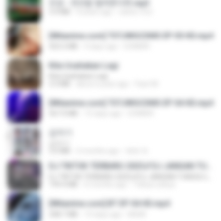
진성 - 천년을 빌려준다면.mp3
3.4 MB
4 years ago
castor-trot
[Witanime.com] TSTJWGCDMS EP 05 HD.mp4
423.2 MB
9 days ago
DOMISR
Kita Usahakan Lagi
Kita Usahakan Lagi
3.3 MB
about a year ago
Fazri M.
[Witanime.com] TSTJWGCDMS EP 04 HD.mp4
567.0 MB
15 days ago
DOMISR
갑자기
갑자기
3.0 MB
2 months ago
복희 박.
DJ TIKTOK TERBARU 2025🎵DJ JANGAN TUNGGU LAMA LAMA NANTI LAMA LAMA 🎵DJ SEDIA AKU SEBELUM HUJAN
DJ TIKTOK TERBARU 2025🎵DJ JANGAN TUNGGU LAMA LAMA NANTI LAMA LAMA 🎵DJ SEDIA AKU SEBELUM HUJAN
199.4 MB
6 months ago
Yahya Lahiya
[Witanime.com] BT EP 04 HD.mp4
248.7 MB
14 days ago
BAXK