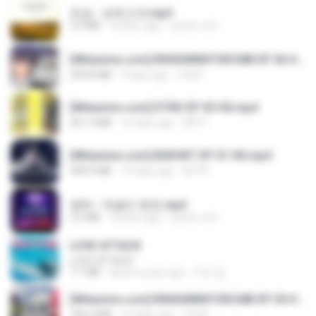
진성 - 보릿고개.mp3
3.4 MB
4 years ago
castor-trot
[Witanime.com] RKNGMNNTSRCMB EP 06 HD.mp4
294.8 MB
9 days ago
LOLKI
[Witanime.com] DTRD EP 03 HD.mp4
321.3 MB
16 days ago
DRTY
[Witanime.com] BSKHKT EP 01 HD.mp4
408.9 MB
14 days ago
BLITR
영탁 - 막걸리 한잔.mp3
3.2 MB
3 years ago
castor-trot
LOVE ATTACK
LOVE ATTACK
7.1 MB
about a year ago
지빈 임.
[Witanime.com] RKNGMNNTSRCMB EP 05 HD.mp4
186.0 MB
16 days ago
LOLKI