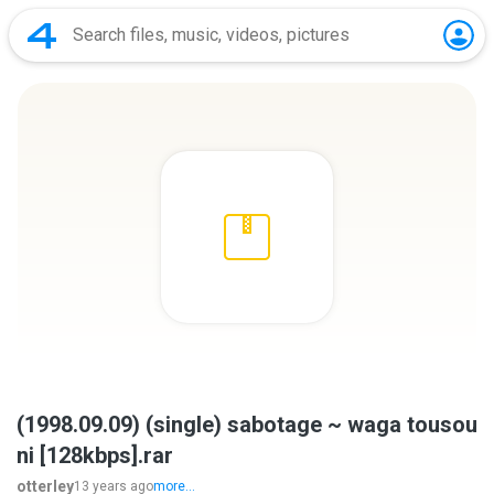
(1998.09.09) (single) sabotage ~ waga tousou
ni [128kbps].rar
otterley
13 years ago
more...