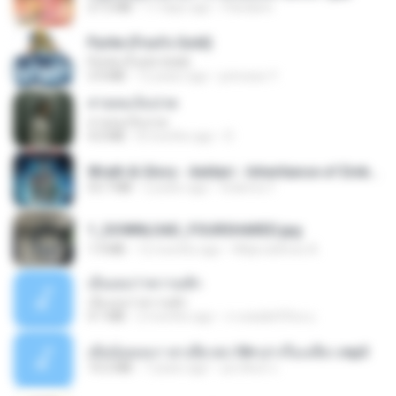
27.2 MB
17 days ago
Pandarin
Pyrite (Fool's Gold)
Pyrite (Fool's Gold)
3.4 MB
12 years ago
princess Y.
สายลมเจ็บปวด
สายลมเจ็บปวด
4.0 MB
8 months ago
D
Wrath & Glory - Aeldari - Inheritance of Embers.pdf
53.7 MB
2 years ago
federico f
1_DOWNLOAD_FOURSHARED.jpg
1.9 MB
12 months ago
Wtlprodthree A.
เอิ้นเธอว่าความฮัก
เอิ้นเธอว่าความฮัก
4.1 MB
2 months ago
ถามพ่อ&#39;พ ม.
เมียน้อยเหงา พาเสียวค่ะ18+เล่าเรื่องเสียว.mp3
14.2 MB
7 years ago
อมรพันธ์ จ.