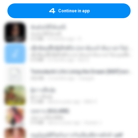
Continue in app
ฉันมันก็ดีได้แค่นี้
ฉันมันก็ดีได้แค่นี้
4.2 MB
9 months ago
D
ເຊົາຮ້ອງເຖົ້າຊິເອົາທໍ່ໃດ (เซาฮ้องเถ้าสิเอาเท่าใด) ບຸນເກີດ ຫນູຫ່ວງ ft. ໂສພາ ຈຸນທະລາ
ເຊົາຮ້ອງເຖົ້າຊິເອົາທໍ່ໃດ (เซาฮ้องเถ้าสิเอาเท่าใด) ບຸນເກີດ ຫນູຫ່ວງ ft. ໂສພາ ຈຸນທະລາ
6.0 MB
2 months ago
But G.
Tomodachi Life Living the Dream [NSP].torrent
252 KB
2 months ago
margob
ผู้บ่าวเสื้อปุ๋ย
ผู้บ่าวเสื้อปุ๋ย
5.2 MB
about a year ago
Mith 9.
กุหลาบ (KULARB)
กุหลาบ (KULARB)
5.9 MB
about a year ago
Suwan J.
หนูน้อยสู้ชีวิตกับภารกิจเลี้ยงพี่ชายทั้งห้า.pdf