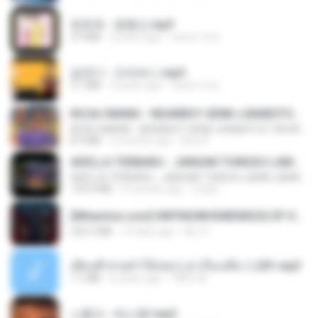
문희옥 - 평행선.mp3
2.9 MB
4 years ago
castor-trot
금잔디 - 오라버니.mp3
3.1 MB
4 years ago
castor-trot
KICAU MANIA - NDARBOY GENK x BANDITOZ YAOW 86 (OFFICIAL LYRIC VIDEO) GAS POL NDANGAK
KICAU MANIA - NDARBOY GENK x BANDITOZ YAOW 86 (OFFICIAL LYRIC VIDEO) GAS POL NDANGAK
8.9 MB
3 months ago
Rina P.
ADELLA TERBARU - JANGAN TUNGGU LAMA LAMA - GELAS RETAK - OM ADELLA FULL ALBUM TERBARU 2026
ADELLA TERBARU - JANGAN TUNGGU LAMA LAMA - GELAS RETAK - OM ADELLA FULL ALBUM TERBARU 2026
133.0 MB
4 months ago
Cuplis
[Witanime.com] HMYNGWHSNIDMS2S EP 04 HD.mp4
235.5 MB
14 days ago
KILJY
เพื่อนพี่ ช่วยทำให้เสด ( เล่าเรื่องเสียว ) 201.mp3
7.1 MB
6 years ago
TNP2 M.
나훈아 - 테스형!.mp3