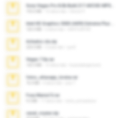
Sony Vegas Pro 8.0b Build 217-AVCHD-MPG-AC3 FIXED.7z
192.6 MB
16 tahun lalu
Steven P.
Intel HD Graphics 3000 (4459) Extreme Plus 2.0.zip
126.5 MB
6 tahun lalu
nIGHTmAYOR
Achados sla.zip
220.0 MB
5 bulan lalu
Lya K.
Vegas 7.0a.rar
120.3 MB
15 tahun lalu
boyisadangerzone
fotos_whasapp_lorena.rar
76.4 MB
4 tahun lalu
jose T.
Foxy Mama15.rar
9.5 MB
17 tahun lalu
extra_precautions
casal_voyeur.zip