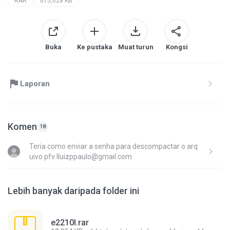
RAR
675,628 KB
Buka
Ke pustaka
Muat turun
Kongsi
Laporan
Komen
18
Teria como enviar a senha para descompactar o arq
uivo pfv lluizppaulo@gmail.com
Lebih banyak daripada folder ini
e2210l.rar