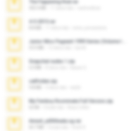
The Fappening final.rar
302.4 MB
11 tahun lalu
raulmedinax
4-5-2015.rar
8.8 MB
11 tahun lalu
extra_precautions
Junior Miss Pageant 1999 Series (Volume I Part I NC 6).7z
53.5 MB
12 tahun lalu
luis M.
Snapchat nudes 1.zip
6.0 MB
8 tahun lalu
Baixar Q.
cellfolder.zip
9.8 MB
3 tahun lalu
ela26
My Femboy Roommate Full Version.zip
62 KB
5 bulan lalu
Beau Collier
Anna4_yd3t0nada.sg.rar
60.7 MB
5 bulan lalu
Rodri R.