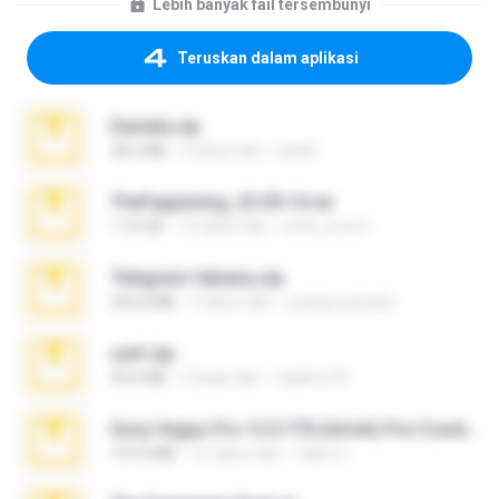
Lebih banyak fail tersembunyi
Teruskan dalam aplikasi
Daniela.zip
28.2 MB
3 tahun lalu
ela26
TheFappening_22.09.14.rar
1.16 GB
12 tahun lalu
erick_lover4
Telegram fabiana.zip
244.8 MB
4 tahun lalu
yrangravanatal
ouh!.zip
95.6 MB
2 bulan lalu
vladimir M.
Sony Vegas Pro 12.0.770 (64-bit) Pre-Cracked.zip
137.0 MB
12 tahun lalu
Tales S.