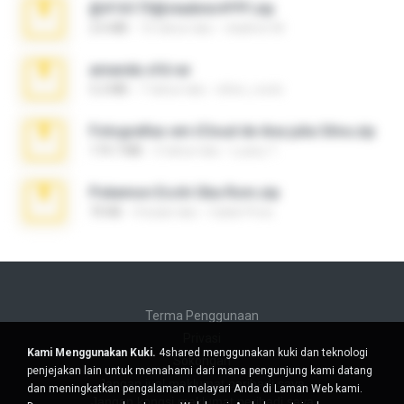
@#16173@vladimir#!!!!!!.zip
2.6 MB
10 tahun lalu
vladimir M.
amanda sfd.rar
5.2 MB
7 tahun lalu
elton_roots
Fotografias em iCloud de Ana julia Silva.zip
174.7 MB
3 tahun lalu
Luany T.
Pokemon Ecchi Gba Rom.zip
70 KB
4 bulan lalu
Caleb Price
Terma Penggunaan
Privasi
Kami Menggunakan Kuki.
4shared menggunakan kuki dan teknologi
Sokongan
penjejakan lain untuk memahami dari mana pengunjung kami datang
Jangan jual maklumat peribadi saya
dan meningkatkan pengalaman melayari Anda di Laman Web kami.
Jangan kongsi maklumat peribadi saya