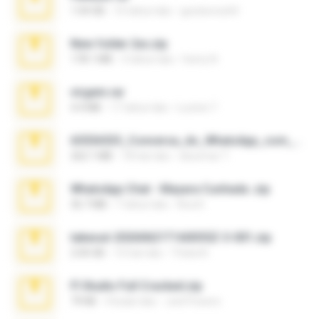
1.04 GB
10 tahun lalu
gustavocs64
New folder 2xx.zip
178.1 MB
3 tahun lalu
henry N.
virgem.rar
4.4 MB
17 tahun lalu
Lucinei 7.
65536533_Conversa_do_WhatsApp_com_Meu_Esposo.zip
262.1 MB
18 hari lalu
desomar T.
WhatsApp Chat - Mayara Cunhada .zip
36.7 MB
7 tahun lalu
Ana K.
takeout-20260621T160055Z-3-001.zip
2.00 GB
15 hari lalu
Thata N.
Fl Studio Full Cracked.zip
79 KB
4 bulan lalu
Joel Powers