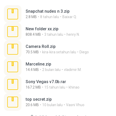
Snapchat nudes n 3.zip
2.8 MB
8 tahun lalu
Baixar Q.
New folder xx.zip
808.4 MB
3 tahun lalu
henry N.
Camera Roll.zip
70.5 MB
kira-kira setahun lalu
Diego
Marceline.zip
14.4 MB
2 bulan lalu
vladimir M.
Sony Vegas v7.0b.rar
167.2 MB
15 tahun lalu
khinao
top secret.zip
20.6 MB
10 bulan lalu
Vasni Vhuo