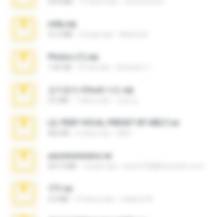
20.8 MB
15 tahun lalu
netowescher
milly.zip
31.0 MB
6 bulan lalu
Milene M.
Photos (1).zip
1.60 GB
16 hari lalu
Anacleto T.
김지윤의 iCloud 사진.zip
9.6 MB
7 tahun lalu
성경 김.
LIL PEEP VOCAL PRESET BY MELT.rar
826 KB
4 tahun lalu
Melt ..
yasminmineira.rar
647.5 MB
2 bulan lalu
letiro5708@fanchatu.com
777.rar
2.0 MB
10 tahun lalu
vladimir M.