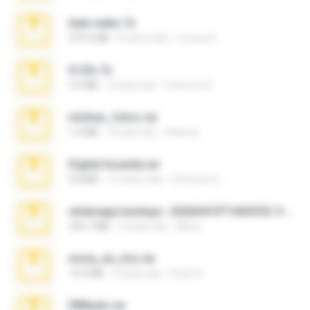
hide vedio.7z
379.3 MB
8 tahun lalu
munna E.
X-23x.7z
3.4 MB
9 bulan lalu
Federico B.
minhas_fotos.rar
1.4 MB
3 bulan lalu
Rebeca
Digital Insanity.rar
3.8 MB
12 tahun lalu
Christian D.
whatsapp backups -20260410T160335Z-3-001.zip
335.7 MB
4 bulan lalu
Maria
novia_en_trio.rar
14.9 MB
5 bulan lalu
Rodri R.
PBNuds.rar