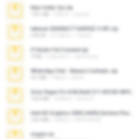
New folder 2xx.zip
178.1 MB
3 ปีที่แล้ว
henry N.
takeout-20260621T160055Z-3-001.zip
2.00 GB
15 วันที่แล้ว
Thata N.
Fl Studio Full Cracked.zip
79 KB
4 เดือนที่แล้ว
Joel Powers
WhatsApp Chat - Mayara Cunhada .zip
36.7 MB
7 ปีที่แล้ว
Ana K.
Sony Vegas Pro 8.0b Build 217-AVCHD-MPG-AC3 FIXED.7z
192.6 MB
16 ปีที่แล้ว
Steven P.
Intel HD Graphics 3000 (4459) Extreme Plus 2.0.zip
126.5 MB
6 ปีที่แล้ว
nIGHTmAYOR
virgem.rar