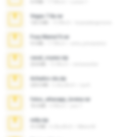
4.4 MB
17 ปีที่แล้ว
Lucinei 7.
Vegas 7.0a.rar
120.3 MB
15 ปีที่แล้ว
boyisadangerzone
Foxy Mama15.rar
9.5 MB
17 ปีที่แล้ว
extra_precautions
casal_voyeur.zip
20.8 MB
15 ปีที่แล้ว
netowescher
Achados sla.zip
220.0 MB
5 เดือนที่แล้ว
Lya K.
fotos_whasapp_lorena.rar
76.4 MB
4 ปีที่แล้ว
jose T.
milly.zip
31.0 MB
6 เดือนที่แล้ว
Milene M.