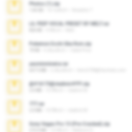
Photos (1).zip
1.60 GB
16 วันที่แล้ว
Anacleto T.
LIL PEEP VOCAL PRESET BY MELT.rar
826 KB
4 ปีที่แล้ว
Melt ..
Pokemon Ecchi Gba Rom.zip
70 KB
4 เดือนที่แล้ว
Caleb Price
yasminmineira.rar
647.5 MB
2 เดือนที่แล้ว
letiro5708@fanchatu.com
@#16173@vladimir#!!!!!!.zip
2.6 MB
10 ปีที่แล้ว
vladimir M.
777.rar
2.0 MB
10 ปีที่แล้ว
vladimir M.
Sony Vegas Pro 13 (Pre-Cracked).zip
272.0 MB
10 ปีที่แล้ว
Mellicent D.