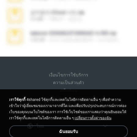
김지윤의 iCloud 사진.zip
9.6 MB
7 ปีที่แล้ว
성경 김.
takeout-20260624T040626Z-6-003.zip
2.00 GB
ประมาณหนึ่งเดือนที่แล้ว
อรรถพงษ์ บ.
เงื่อนไขการใช้บริการ
ความเป็นส่วนตัว
สนับสนุน
อย่าขายข้อมูลส่วนบุคคลของฉัน
เราใช้คุกกี้
4shared ใช้คุกกี้และเทคโนโลยีการติดตามอื่น ๆ เพื่อทำความ
อย่าแบ่งปันข้อมูลส่วนบุคคลของฉัน
เข้าใจว่าผู้เยี่ยมชมของเรามาจากที่ใด และเพื่อปรับปรุงประสบการณ์การท่อง
เว็บของคุณบนเว็บไซต์ของเรา การใช้เว็บไซต์ของเราแสดงว่าคุณยินยอมให้
เราใช้คุกกี้และเทคโนโลยีการติดตามอื่น ๆ
เปลี่ยนการตั้งค่าของฉัน
ไทย
ฉันยอมรับ