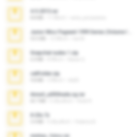
4-5-2015.rar
8.8 MB
11 ปีที่แล้ว
extra_precautions
Junior Miss Pageant 1999 Series (Volume I Part I NC 6).7z
53.5 MB
12 ปีที่แล้ว
luis M.
Snapchat nudes 1.zip
6.0 MB
8 ปีที่แล้ว
Baixar Q.
cellfolder.zip
9.8 MB
3 ปีที่แล้ว
ela26
Anna4_yd3t0nada.sg.rar
60.7 MB
5 เดือนที่แล้ว
Rodri R.
X-23x.7z
3.4 MB
9 เดือนที่แล้ว
Federico B.
minhas_fotos.rar