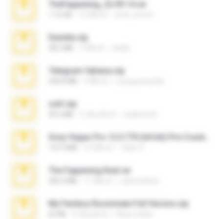
TheFappening_22.09.14.rar
1.16 GB
12 ปีที่แล้ว
erick_lover4
Daniela.zip
28.2 MB
3 ปีที่แล้ว
ela26
Telegram fabiana.zip
244.8 MB
4 ปีที่แล้ว
yrangravanatal
ouh!.zip
95.6 MB
2 เดือนที่แล้ว
vladimir M.
Sony Vegas Pro 12.0.770 (64-bit) Pre-Cracked.zip
137.0 MB
12 ปีที่แล้ว
Tales S.
The Fappening final.rar
302.4 MB
11 ปีที่แล้ว
raulmedinax
My Femboy Roommate Full Version.zip
62 KB
5 เดือนที่แล้ว
Beau Collier