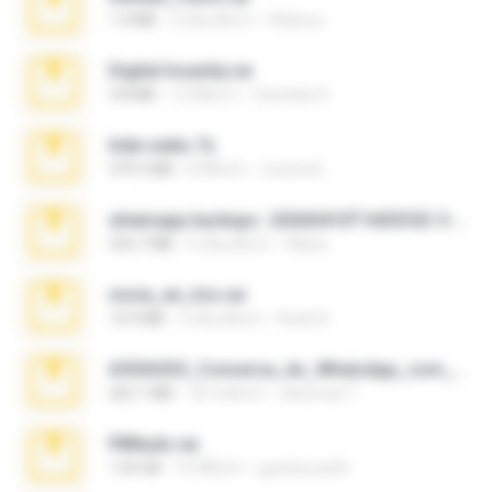
1.4 MB
3 เดือนที่แล้ว
Rebeca
Digital Insanity.rar
3.8 MB
12 ปีที่แล้ว
Christian D.
hide vedio.7z
379.3 MB
8 ปีที่แล้ว
munna E.
whatsapp backups -20260410T160335Z-3-001.zip
335.7 MB
4 เดือนที่แล้ว
Maria
novia_en_trio.rar
14.9 MB
5 เดือนที่แล้ว
Rodri R.
65536533_Conversa_do_WhatsApp_com_Meu_Esposo.zip
262.1 MB
18 วันที่แล้ว
desomar T.
PBNuds.rar
1.04 GB
10 ปีที่แล้ว
gustavocs64