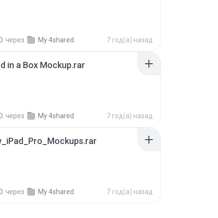
D.
через
My 4shared
7 год(а) назад
rd in a Box Mockup.rar
B
D.
через
My 4shared
7 год(а) назад
w_iPad_Pro_Mockups.rar
B
D.
через
My 4shared
7 год(а) назад