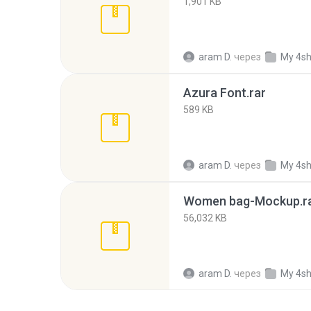
1,901 KB
aram D.
через
My 4s
Azura Font.rar
589 KB
aram D.
через
My 4s
Women bag-Mockup.r
56,032 KB
aram D.
через
My 4s