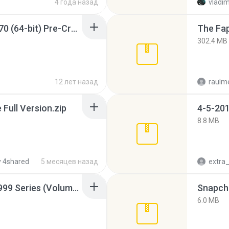
4 года назад
vladim
Sony Vegas Pro 12.0.770 (64-bit) Pre-Cracked.zip
The Fap
302.4 MB
12 лет назад
raulm
ull Version.zip
4-5-201
8.8 MB
 4shared
5 месяцев назад
Junior Miss Pageant 1999 Series (Volume I Part I NC 6).7z
Snapcha
6.0 MB