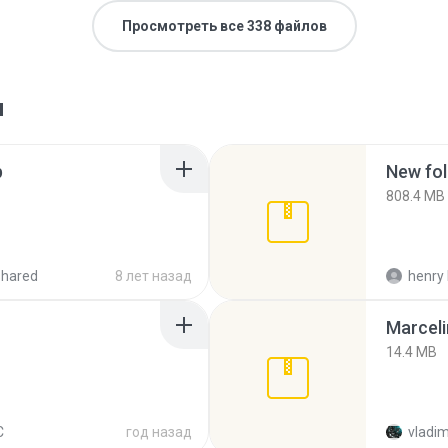
Просмотреть все 338 файлов
я
p
New fol
808.4 MB
shared
8 лет назад
henry 
Marceli
14.4 MB
C
год назад
vladim