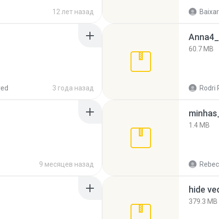
12 лет назад
Baixar
Anna4_
60.7 MB
red
3 года назад
Rodri 
minhas_
1.4 MB
9 месяцев назад
Rebec
hide ve
379.3 MB