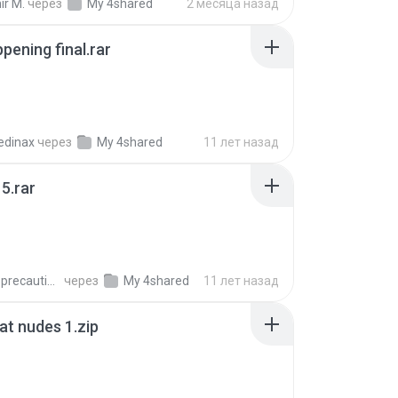
ir M.
через
My 4shared
2 месяца назад
pening final.rar
edinax
через
My 4shared
11 лет назад
5.rar
extra_precautions
через
My 4shared
11 лет назад
t nudes 1.zip