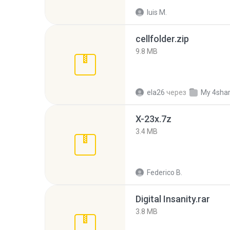
luis M.
cellfolder.zip
9.8 MB
ela26
через
My 4sha
X-23x.7z
3.4 MB
Federico B.
Digital Insanity.rar
3.8 MB