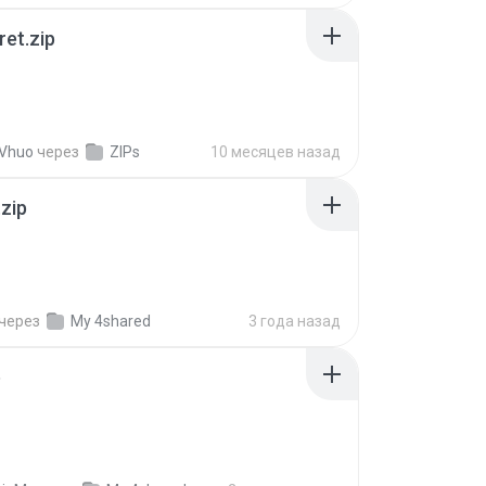
ret.zip
 Vhuo
через
ZIPs
10 месяцев назад
.zip
через
My 4shared
3 года назад
p