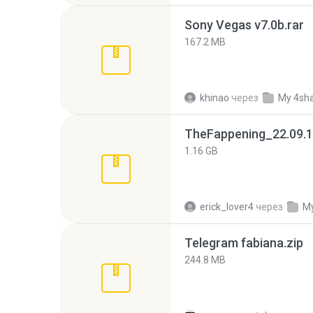
Sony Vegas v7.0b.rar
167.2 MB
khinao
через
My 4sh
TheFappening_22.09.1
1.16 GB
erick_lover4
через
My
Telegram fabiana.zip
244.8 MB