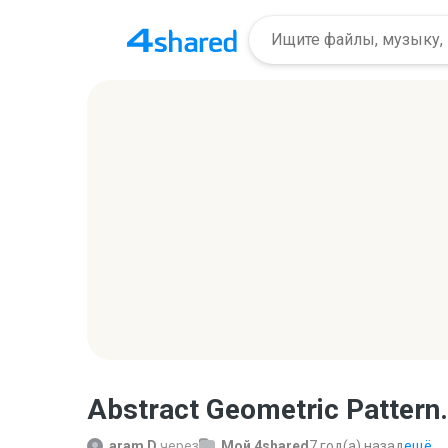
Abstract Geometric Pattern.
aram D.
через
Мой 4shared
7 год(а) назад
ещё...