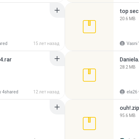
top sec
20.6 MB
ared
15 лет назад
Vasni
4.rar
Daniela
28.2 MB
 4shared
12 лет назад
ela26
ouh!.zi
95.6 MB