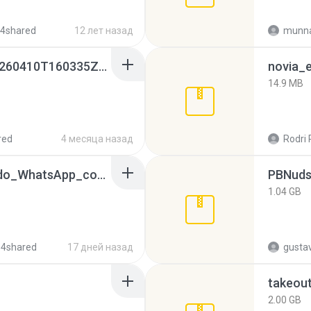
 4shared
12 лет назад
munna
whatsapp backups -20260410T160335Z-3-001.zip
novia_e
14.9 MB
red
4 месяца назад
Rodri 
65536533_Conversa_do_WhatsApp_com_Meu_Esposo.zip
PBNuds
1.04 GB
 4shared
17 дней назад
gusta
takeou
2.00 GB