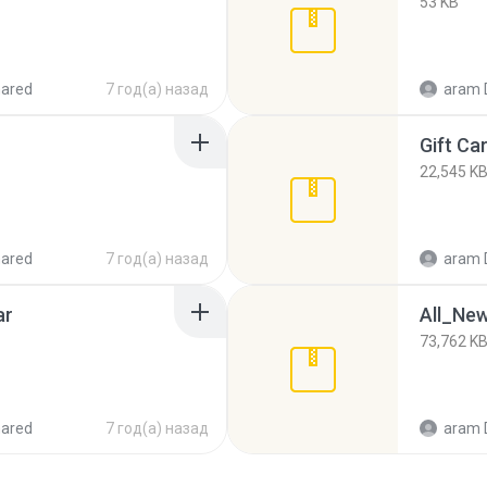
53 KB
hared
7 год(а) назад
aram 
Gift Ca
22,545 K
hared
7 год(а) назад
aram 
ar
All_Ne
73,762 K
hared
7 год(а) назад
aram 