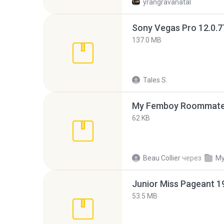
yrangravanatal
137.0 MB
Tales S.
My Femboy Roommate F
62 KB
Beau Collier
через
My
53.5 MB