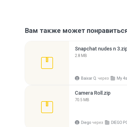
Вам также может понравитьс
Snapchat nudes n 3.zi
2.8 MB
Baixar Q.
через
My 4
Camera Roll.zip
70.5 MB
Diego
через
DIEGO P