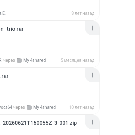
 E.
8 лет назад
n_trio.rar
R.
через
My 4shared
5 месяцев назад
.rar
vocs64
через
My 4shared
10 лет назад
t-20260621T160055Z-3-001.zip