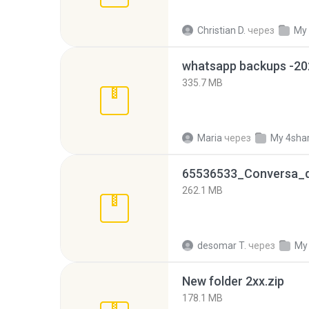
Christian D.
через
My
335.7 MB
Maria
через
My 4sha
262.1 MB
desomar T.
через
My
New folder 2xx.zip
178.1 MB