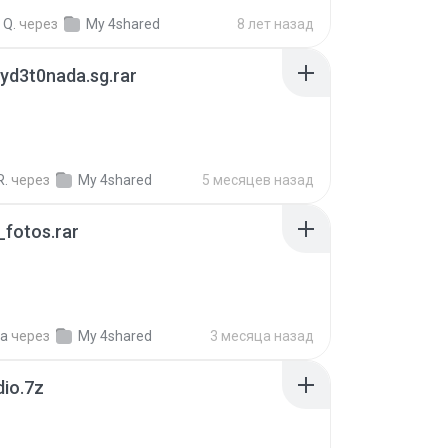
 Q.
через
My 4shared
8 лет назад
yd3t0nada.sg.rar
R.
через
My 4shared
5 месяцев назад
fotos.rar
a
через
My 4shared
3 месяца назад
dio.7z