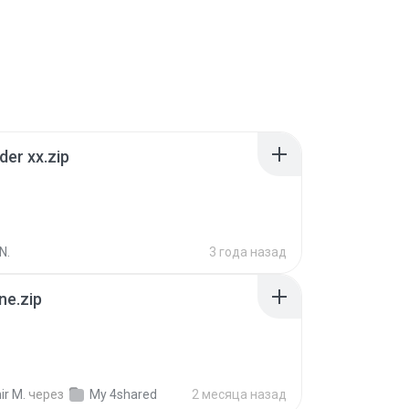
der xx.zip
N.
3 года назад
ne.zip
ir M.
через
My 4shared
2 месяца назад