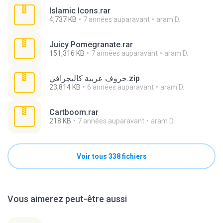
Islamic Icons.rar
4,737 KB
7 années auparavant
aram D.
Juicy Pomegranate.rar
151,316 KB
7 années auparavant
aram D.
حروف عربية كاليجرافي.zip
23,814 KB
6 années auparavant
aram D.
Cartboom.rar
218 KB
7 années auparavant
aram D.
Voir tous 338 fichiers
Vous aimerez peut-être aussi