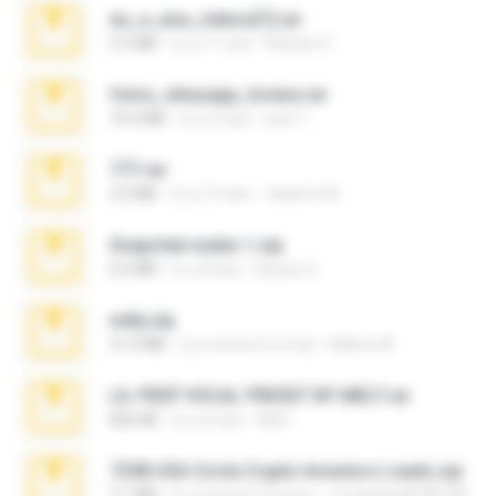
eu_e_ana_videos[1].rar
5.5 MB
il y a 11 ans
Adriano F.
fotos_whasapp_lorena.rar
76.4 MB
il y a 4 ans
jose T.
777.rar
2.0 MB
il y a 10 ans
vladimir M.
Snapchat nudes 1.zip
6.0 MB
il y a 8 ans
Baixar Q.
milly.zip
31.0 MB
il y a environ 6 mois
Milene M.
LIL PEEP VOCAL PRESET BY MELT.rar
826 KB
il y a 4 ans
Melt ..
7258 USA Circle Crypto Investors Leads.zip
3.1 MB
il y a environ 21 jours
cmqadeer@786786786