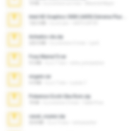
73 KB
il y a environ un mois
Maverick Mayer
Intel HD Graphics 3000 (4459) Extreme Plus 2.0.zip
126.5 MB
il y a 6 ans
nIGHTmAYOR
Achados sla.zip
220.0 MB
il y a environ 5 mois
Lya K.
Foxy Mama15.rar
9.5 MB
il y a 17 ans
extra_precautions
virgem.rar
4.4 MB
il y a 17 ans
Lucinei 7.
Pokemon Ecchi Gba Rom.zip
70 KB
il y a environ 4 mois
Caleb Price
casal_voyeur.zip
20.8 MB
il y a 15 ans
netowescher