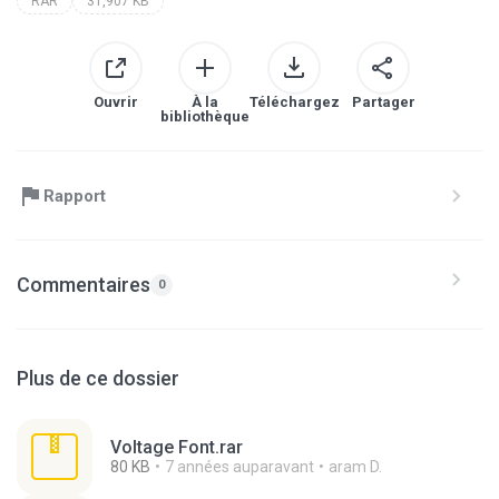
RAR
31,907 KB
Ouvrir
À la
Téléchargez
Partager
bibliothèque
Rapport
Commentaires
0
Plus de ce dossier
Voltage Font.rar
80 KB
7 années auparavant
aram D.