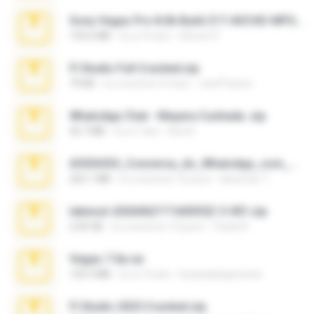
Sony Vegas Pro 8.0b Build 217-AVCHD-MPG-AC3 FIXED.7z
192.6 MB
il y a 16 ans
Steven P.
Fl Studio Full Cracked.zip
79 KB
il y a environ 4 mois
Joel Powers
WhatsApp Chat - Mayara Cunhada .zip
36.7 MB
il y a 7 ans
Ana K.
65536533_Conversa_do_WhatsApp_com_Meu_Esposo.zip
262.1 MB
il y a environ 16 jours
desomar T.
takeout-20260621T160055Z-3-001.zip
2.00 GB
il y a environ 13 jours
Thata N.
Vegas 7.0a.rar
120.3 MB
il y a 15 ans
boyisadangerzone
Fl Studio 2025 Cracked.zip