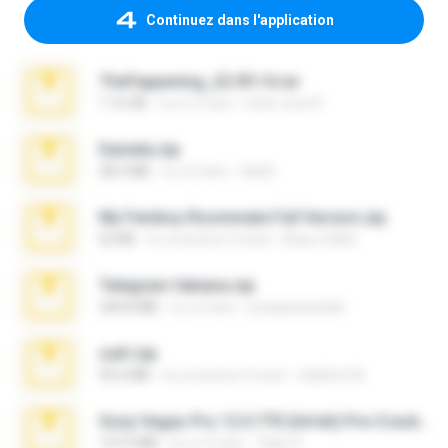
Continuez dans l'application
TheFappening_22.09.14.rar
1.16 GB
il y a 12 ans
erick_lover4
Daniela.zip
28.2 MB
il y a 3 ans
ela26
My Femboy Roommate Full Version.zip
62 KB
il y a environ 5 mois
Beau Collier
Telegram fabiana.zip
244.8 MB
il y a 4 ans
yrangravanatal
ouh!.zip
95.6 MB
il y a environ 2 mois
vladimir M.
Sony Vegas Pro 12.0.770 (64-bit) Pre-Cracked.zip
137.0 MB
il y a 12 ans
Tales S.