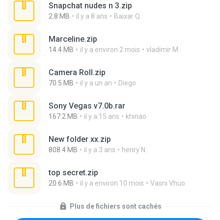
Snapchat nudes n 3.zip
2.8 MB
il y a 8 ans
Baixar Q.
Marceline.zip
14.4 MB
il y a environ 2 mois
vladimir M.
Camera Roll.zip
70.5 MB
il y a un an
Diego
Sony Vegas v7.0b.rar
167.2 MB
il y a 15 ans
khinao
New folder xx.zip
808.4 MB
il y a 3 ans
henry N.
top secret.zip
20.6 MB
il y a environ 10 mois
Vasni Vhuo
Plus de fichiers sont cachés