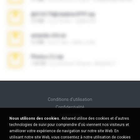
@#16173@vladimir#!!!!!!.zip
2.6 MB
il y a 10 ans
vladimir M.
amanda sfd.rar
5.2 MB
il y a 7 ans
elton_roots
Photos (1).zip
1.60 GB
il y a environ 14 jours
Anacleto T.
Conditions d'utilisation
Confidentialité
Assistance
Nous utilisons des cookies.
4shared utilise des cookies et d'autres
Ne vendez pas mes informations personnelles
technologies de suivi pour comprendre d'où viennent nos visiteurs et
Ne pas partager mes informations personnelles
améliorer votre expérience de navigation sur notre site Web. En
utilisant notre site Web, vous consentez à notre utilisation de cookies