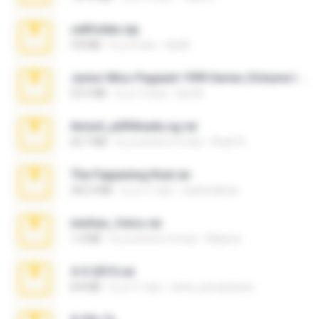
cellfolder.zip
9.8 MB
il y a 3 ans
ela26
Junior Miss Pageant 1999 Series (Volume I Part I NC 6).7z
53.5 MB
il y a 12 ans
luis M.
Anna4_yd3t0nada.sg.rar
60.7 MB
il y a environ 5 mois
Rodri R.
The Fappening final.rar
302.4 MB
il y a 11 ans
raulmedinax
minhas_fotos.rar
1.4 MB
il y a environ 2 mois
Rebeca
4-5-2015.rar
8.8 MB
il y a 11 ans
extra_precautions