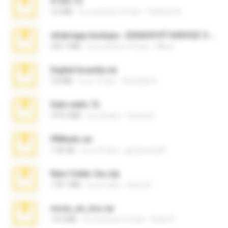
X-23x.7z
3.4 MB
il y a environ 9 mois
Federico B.
whatsapp backups -20260410T160335Z-3-001.zip
335.7 MB
il y a environ 4 mois
Maria
Digital Insanity.rar
3.8 MB
il y a 12 ans
Christian D.
hide vedio.7z
379.3 MB
il y a 8 ans
munna E.
PBNuds.rar
1.04 GB
il y a 10 ans
gustavocs64
New folder 2xx.zip
178.1 MB
il y a 3 ans
henry N.
novia_en_trio.rar
14.9 MB
il y a environ 5 mois
Rodri R.