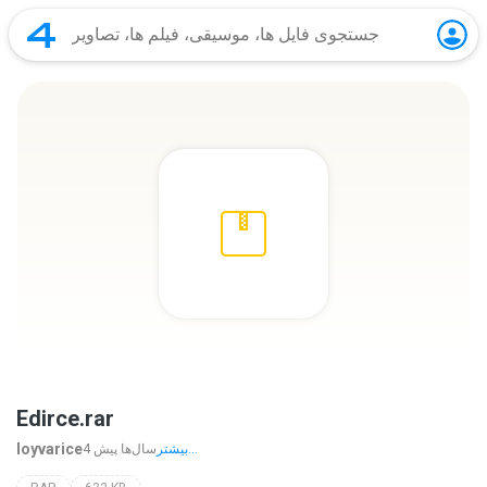
Edirce.rar
loyvarice
بیشتر...
4 سال‌ها پیش