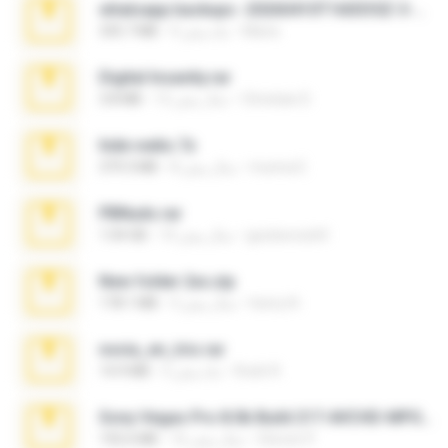
whatsapp backups -20260410T160335Z-3-001.zip
Maria
4 ماه پیش
335.7 MB
Digital Insanity.rar
Christian D.
12 سال پیش
3.8 MB
hide vedio.7z
munna E.
8 سال پیش
379.3 MB
PBNuds.rar
gustavocs64
10 سال پیش
1.04 GB
New folder 2xx.zip
henry N.
3 سال پیش
178.1 MB
novia_en_trio.rar
Rodri R.
5 ماه پیش
14.9 MB
Sony Vegas Pro 8.0b Build 217-AVCHD-MPG-AC3 FIXED.7z
Steven P.
16 سال پیش
192.6 MB