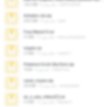
nIGHTmAYOR
6 سال پیش
126.5 MB
Achados sla.zip
Lya K.
5 ماه پیش
220.0 MB
Foxy Mama15.rar
extra_precautions
17 سال پیش
9.5 MB
virgem.rar
Lucinei 7.
17 سال پیش
4.4 MB
Pokemon Ecchi Gba Rom.zip
Caleb Price
4 ماه پیش
70 KB
casal_voyeur.zip
netowescher
15 سال پیش
20.8 MB
eu_e_ana_videos[1].rar
Adriano F.
11 سال پیش
5.5 MB