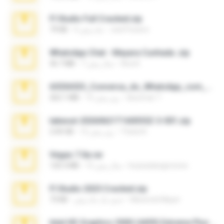
Fl Studio Full Cracked.zip
Joel Powers
4 ماه پیش
79 KB
WhatsApp Chat - Mayara Cunhada .zip
Ana K.
7 سال پیش
36.7 MB
65536533_Conversa_do_WhatsApp_com_Meu_Esposo.zip
desomar T.
15 روز پیش
262.1 MB
takeout-20260621T160055Z-3-001.zip
Thata N.
12 روز پیش
2.00 GB
Vegas 7.0a.rar
boyisadangerzone
15 سال پیش
120.3 MB
Fl Studio 2025 Cracked.zip
Maverick Mayer
حدود یک ماه پیش
73 KB
Intel HD Graphics 3000 (4459) Extreme Plus 2.0.zip