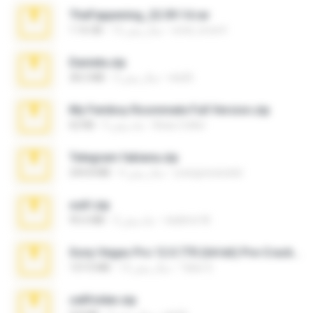
TheFappening_22.09.14.rar
erick_lover4
12 سال پیش
1.16 GB
Daniela.zip
ela26
3 سال پیش
28.2 MB
My Femboy Roommate Full Version.zip
Beau Collier
5 ماه پیش
62 KB
Telegram fabiana.zip
yrangravanatal
4 سال پیش
244.8 MB
ouh!.zip
vladimir M.
2 ماه پیش
95.6 MB
Sony Vegas Pro 12.0.770 (64-bit) Pre-Cracked.zip
Tales S.
12 سال پیش
137.0 MB
cellfolder.zip