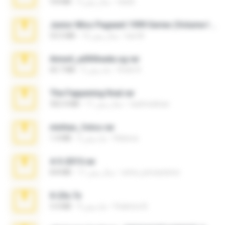
ela26
3 سال پیش
9.8 MB
Junior Miss Pageant 1999 Series (Volume I Part I NC 6).7z
luis M.
12 سال پیش
53.5 MB
Anna4_yd3t0nada.sg.rar
Rodri R.
5 ماه پیش
60.7 MB
The Fappening final.rar
raulmedinax
11 سال پیش
302.4 MB
minhas_fotos.rar
Rebeca
2 ماه پیش
1.4 MB
4-5-2015.rar
extra_precautions
11 سال پیش
8.8 MB
X-23x.7z
Federico B.
9 ماه پیش
3.4 MB