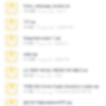
fotos_whasapp_lorena.rar
jose T.
4 سال پیش
76.4 MB
777.rar
vladimir M.
10 سال پیش
2.0 MB
Snapchat nudes 1.zip
Baixar Q.
8 سال پیش
6.0 MB
milly.zip
Milene M.
6 ماه پیش
31.0 MB
LIL PEEP VOCAL PRESET BY MELT.rar
Melt ..
4 سال پیش
826 KB
7258 USA Circle Crypto Investors Leads.zip
cmqadeer@786786786
21 روز پیش
3.1 MB
@#16173@vladimir#!!!!!!.zip