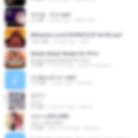
박우철 - 연모.mp3
3.5 MB
4 years ago
castor-trot
[Witanime.com] SDONATA EP 04 HD.mp4
154.5 MB
10 days ago
GRET
Apaga Apaga Apaga (Ao Vivo)
Apaga Apaga Apaga (Ao Vivo)
3.0 MB
6 months ago
aandre.rodrigues
เล่นชู้ตอนผัวเมา.mp3
13.4 MB
7 years ago
lambcr2 ..
갑자기
갑자기
3.0 MB
2 months ago
복희 박.
กุหลาบ (KULARB)
กุหลาบ (KULARB)
5.9 MB
about a year ago
Suwan J.