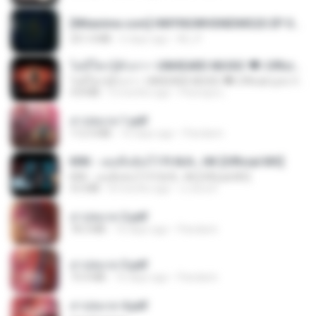
[Witanime.com] HMYNGWHSNIDMS2S EP 05 HD.mp4
251.4 MB
6 days ago
KILJY
ไม่มีใครรู้ตัวเรา– UNHEARD MUSIC 🖤| Official Lyric Video | เพลงสู้ชีวิต
ไม่มีใครรู้ตัวเรา– UNHEARD MUSIC 🖤| Official Lyric Video | เพลงสู้ชีวิต
4.8 MB
3 months ago
Peeraya L.
สาปสมรส 1.pdf
112.4 MB
16 days ago
Pandarin
KRK - เธอทิ้งฉันไว้ Ft.N/A , HK [Official MV]
KRK - เธอทิ้งฉันไว้ Ft.N/A , HK [Official MV]
4.6 MB
8 months ago
นวมินทร์
สาปสมรส 2.pdf
78.3 MB
16 days ago
Pandarin
สาปสมรส 3.pdf
73.4 MB
16 days ago
Pandarin
สาปสมรส 4.pdf