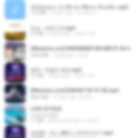
เมียน้อยเหงา พาเสียวค่ะ18+เล่าเรื่องเสียว.mp3
14.2 MB
7 years ago
อมรพันธ์ จ.
진성 - 보릿고개.mp3
3.4 MB
4 years ago
castor-trot
[Witanime.com] RKNGMNNTSRCMB EP 06 HD.mp4
294.8 MB
7 days ago
LOLKI
영탁 - 막걸리 한잔.mp3
3.2 MB
3 years ago
castor-trot
[Witanime.com] BSKHKT EP 01 HD.mp4
408.9 MB
12 days ago
BLITR
LOVE ATTACK
LOVE ATTACK
7.1 MB
about a year ago
지빈 임.
임영웅 - 어느 60대 노부부이야기.mp3