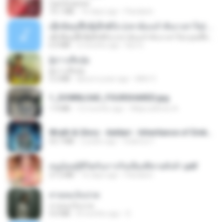
CamScanner
73.1 MB
16 days ago
Pandarin
ເຊົາຮ້ອງເຖົ້າຊິເອົາທໍ່ໃດ (เซาฮ้องเถ้าสิเอาเท่าใด) ບຸນເກີດ ຫນູຫ່ວງ ft. ໂສພາ ຈຸນທະລາ
ເຊົາຮ້ອງເຖົ້າຊິເອົາທໍ່ໃດ (เซาฮ้องเถ้าสิเอาเท่าใด) ບຸນເກີດ ຫນູຫ່ວງ ft. ໂສພາ ຈຸນທະລາ
6.0 MB
2 months ago
But G.
ผู้บ่าวเสื้อปุ๋ย
ผู้บ่าวเสื้อปุ๋ย
5.2 MB
about a year ago
Mith 9.
1_DOWNLOAD_FOURSHARED.jpg
1.9 MB
12 months ago
Wtlprodthree A.
Wrath & Glory - Aeldari - Inheritance of Embers.pdf
53.7 MB
2 years ago
federico f
หนูน้อยสู้ชีวิตกับภารกิจเลี้ยงพี่ชายทั้งห้า.pdf
27.2 MB
16 days ago
Pandarin
สายลมเจ็บปวด
สายลมเจ็บปวด
4.0 MB
8 months ago
D