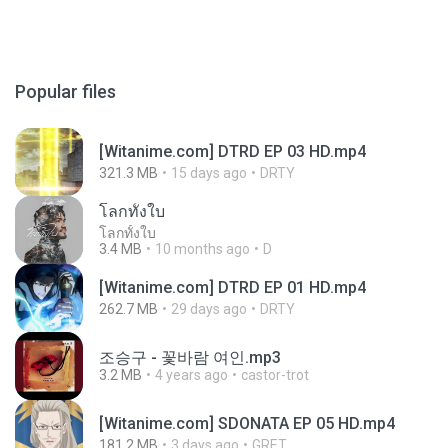
Popular files
[Witanime.com] DTRD EP 03 HD.mp4
321.3 MB
15 days ago
DRTY
โลกทั้งใบ
โลกทั้งใบ
3.4 MB
10 months ago
D
[Witanime.com] DTRD EP 01 HD.mp4
262.7 MB
29 days ago
DRTY
조승구 - 꽃바람 여인.mp3
3.2 MB
4 years ago
castor-trot
[Witanime.com] SDONATA EP 05 HD.mp4
181.2 MB
3 days ago
GRET