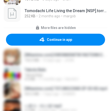
Tomodachi Life Living the Dream [NSP].torrent
252 KB
2 months ago
margob
More files are hidden
Continue in app
[Witanime.com] KWONMSNITIK1NGTDNN EP 04 HD.mp4
192.0 MB
13 days ago
JUVIA
Tabola Bale
Tabola Bale
4.4 MB
11 months ago
Hamdi U.
[Witanime.com] TSTJWGCDMS EP 05 HD.mp4
423.2 MB
7 days ago
DOMISR
나훈아 - 테스형!.mp3
4.4 MB
4 years ago
castor-trot