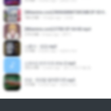
4.6 MB
4 years ago
castor-trot
[Witanime.com] RKNGMNNTSRCMB EP 05 HD.mp4
186.0 MB
14 days ago
LOLKI
[Witanime.com] DTRD EP 04 HD.mp4
279.0 MB
8 days ago
DRTY
나훈아 - 영영.mp3
3.5 MB
4 years ago
castor-trot
신유리) 유두자위 A to Z.mp3
256.6 MB
2 years ago
좀비고4인커플 좀.
진성 - 천년을 빌려준다면.mp3
3.4 MB
4 years ago
castor-trot