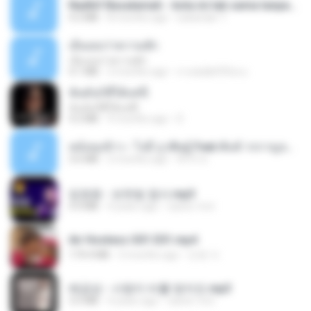
Nadhif Basalamah - kota ini tak sama tanpamu (Official Lyric Video).mp3
4.2 MB
8 months ago
sukandar T.
เอิ้นเธอว่าความฮัก
เอิ้นเธอว่าความฮัก
4.1 MB
2 months ago
ถามพ่อ&#39;พ ม.
ฉันมันก็ดีได้แค่นี้
ฉันมันก็ดีได้แค่นี้
4.2 MB
9 months ago
D
หม้อหุงข้าว - โจอี้ ภูวศิษฐ์ Feat.พั้นช์ วรกาญจน์-315237.mp3
3.6 MB
2 months ago
จิ๊กโก๋ ส.
임영웅 - 보랏빛 엽서.mp3
4.4 MB
4 years ago
castor-trot
Air Hostess S01 E01.mp4
174.4 MB
3 months ago
민호 이.
배금성 - 사랑이 비를 맞아요.mp3
3.5 MB
4 years ago
castor-trot