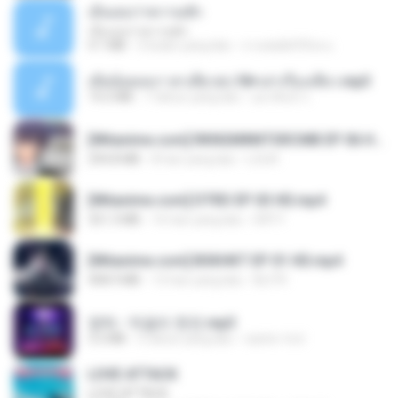
เอิ้นเธอว่าความฮัก
เอิ้นเธอว่าความฮัก
4.1 MB
2 bulan yang lalu
ถามพ่อ&#39;พ ม.
เมียน้อยเหงา พาเสียวค่ะ18+เล่าเรื่องเสียว.mp3
14.2 MB
7 tahun yang lalu
อมรพันธ์ จ.
[Witanime.com] RKNGMNNTSRCMB EP 06 HD.mp4
294.8 MB
8 hari yang lalu
LOLKI
[Witanime.com] DTRD EP 03 HD.mp4
321.3 MB
16 hari yang lalu
DRTY
[Witanime.com] BSKHKT EP 01 HD.mp4
408.9 MB
13 hari yang lalu
BLITR
영탁 - 막걸리 한잔.mp3
3.2 MB
3 tahun yang lalu
castor-trot
LOVE ATTACK
LOVE ATTACK