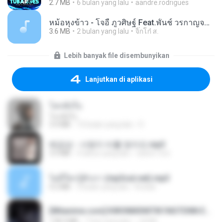
2.7 MB
6 bulan yang lalu
aandre.rodrigues
หม้อหุงข้าว - โจอี้ ภูวศิษฐ์ Feat.พั้นช์ วรกาญจน์-315237.mp3
3.6 MB
2 bulan yang lalu
จิ๊กโก๋ ส.
Lebih banyak file disembunyikan
Lanjutkan di aplikasi
โลกทั้งใบ
โลกทั้งใบ
3.4 MB
10 bulan yang lalu
D
배금성 - 사랑이 비를 맞아요.mp3
3.5 MB
4 tahun yang lalu
castor-trot
ไม่มีใครรู้ตัวเรา (mp3cut.net).mp3
4.2 MB
3 bulan yang lalu
Kratae
[Witanime.com] KWONMSNITIK1NGTDNN EP 05 HD.mp4
178.3 MB
7 hari yang lalu
JUVIA