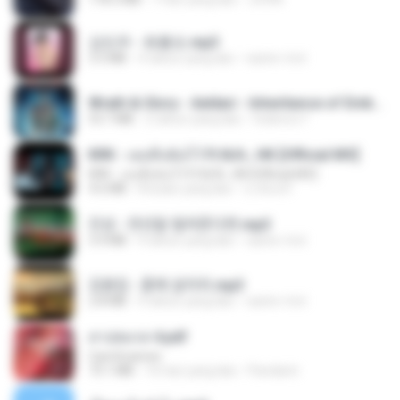
강민주 - 회룡포.mp3
3.5 MB
4 tahun yang lalu
castor-trot
Wrath & Glory - Aeldari - Inheritance of Embers.pdf
53.7 MB
2 tahun yang lalu
federico f
KRK - เธอทิ้งฉันไว้ Ft.N/A , HK [Official MV]
KRK - เธอทิ้งฉันไว้ Ft.N/A , HK [Official MV]
4.6 MB
8 bulan yang lalu
นวมินทร์
진성 - 천년을 빌려준다면.mp3
3.4 MB
4 tahun yang lalu
castor-trot
김용임 - 흙에 살리라.mp3
2.8 MB
4 tahun yang lalu
castor-trot
สาปสมรส 4.pdf
CamScanner
73.1 MB
16 hari yang lalu
Pandarin