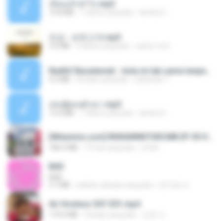
เงี่ยนแล้วทำไง.mp3
10.8 MB
7 tahun yang lalu
lambcr2 ..
진성 - 보릿고개.mp3
3.4 MB
4 tahun yang lalu
castor-trot
Nadhif Basalamah - kota ini tak sama tanpamu (Official Lyric Video).mp3
4.2 MB
8 bulan yang lalu
sukandar T.
เล่นชู้ตอนผัวเมา.mp3
13.4 MB
7 tahun yang lalu
lambcr2 ..
[Witanime.com] RKNGMNNTSRCMB EP 05 HD.mp4
186.0 MB
15 hari yang lalu
LOLKI
BAD
BAD
3.7 MB
sekitar sebulan yang lalu
문지영 여.
Air Hostess S01 E01.mp4
174.4 MB
3 bulan yang lalu
민호 이.