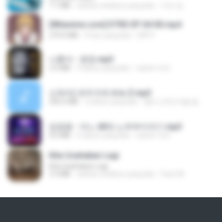
7.1 MB
sekitar setahun yang lalu
지빈 임.
[Witanime.com] DTRD EP 04 HD.mp4
279.0 MB
9 hari yang lalu
DRTY
나훈아 - 영영.mp3
3.5 MB
4 tahun yang lalu
castor-trot
신유리) 유두자위 A to Z.mp3
256.6 MB
2 tahun yang lalu
좀비고4인커플 좀.
임영웅 - 어느 60대 노부부이야기.mp3
4.6 MB
4 tahun yang lalu
castor-trot
Kita Usahakan Lagi
Kita Usahakan Lagi
3.3 MB
sekitar setahun yang lalu
Fazri M.