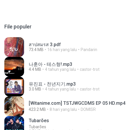
File populer
สาปสมรส 3.pdf
73.4 MB
16 hari yang lalu
Pandarin
나훈아 - 테스형!.mp3
4.4 MB
4 tahun yang lalu
castor-trot
유진표 - 천년지기.mp3
3.0 MB
4 tahun yang lalu
castor-trot
[Witanime.com] TSTJWGCDMS EP 05 HD.mp4
423.2 MB
8 hari yang lalu
DOMISR
Tubarões
Tubarões