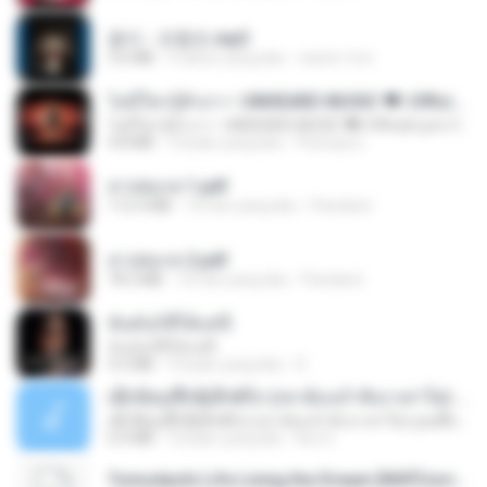
옹이 - 조항조.mp3
3.6 MB
4 tahun yang lalu
castor-trot
ไม่มีใครรู้ตัวเรา– UNHEARD MUSIC 🖤| Official Lyric Video | เพลงสู้ชีวิต
ไม่มีใครรู้ตัวเรา– UNHEARD MUSIC 🖤| Official Lyric Video | เพลงสู้ชีวิต
4.8 MB
3 bulan yang lalu
Peeraya L.
สาปสมรส 1.pdf
112.4 MB
16 hari yang lalu
Pandarin
สาปสมรส 2.pdf
78.3 MB
16 hari yang lalu
Pandarin
ฉันมันก็ดีได้แค่นี้
ฉันมันก็ดีได้แค่นี้
4.2 MB
9 bulan yang lalu
D
ເຊົາຮ້ອງເຖົ້າຊິເອົາທໍ່ໃດ (เซาฮ้องเถ้าสิเอาเท่าใด) ບຸນເກີດ ຫນູຫ່ວງ ft. ໂສພາ ຈຸນທະລາ
ເຊົາຮ້ອງເຖົ້າຊິເອົາທໍ່ໃດ (เซาฮ้องเถ้าสิเอาเท่าใด) ບຸນເກີດ ຫນູຫ່ວງ ft. ໂສພາ ຈຸນທະລາ
6.0 MB
2 bulan yang lalu
But G.
Tomodachi Life Living the Dream [NSP].torrent