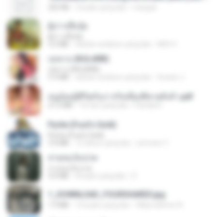
252 KB
2 bulan yang lalu
margob
ผู้บ่าวเสื้อปุ๋ย
ผู้บ่าวเสื้อปุ๋ย
5.2 MB
sekitar setahun yang lalu
Mith 9.
กุหลาบ (KULARB)
กุหลาบ (KULARB)
5.9 MB
sekitar setahun yang lalu
Suwan J.
หนูน้อยสู้ชีวิตกับภารกิจเลี้ยงพี่ชายทั้งห้า.pdf
27.2 MB
16 hari yang lalu
Pandarin
Pyrite (Fool's Gold)
Pyrite (Fool's Gold)
3.4 MB
12 tahun yang lalu
princess Y.
สายลมเจ็บปวด
สายลมเจ็บปวด
4.0 MB
8 bulan yang lalu
D
1_DOWNLOAD_FOURSHARED.jpg
1.9 MB
12 bulan yang lalu
Wtlprodthree A.