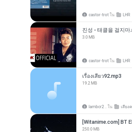
castor-trot
ใน
LHR
진성 - 태클을 걸지마.
3.0 MB
castor-trot
ใน
LHR
เรื่องเสียว92.mp3
19.2 MB
lambcr2 ..
ใน
เสียง
[Witanime.com] BT 
250.0 MB