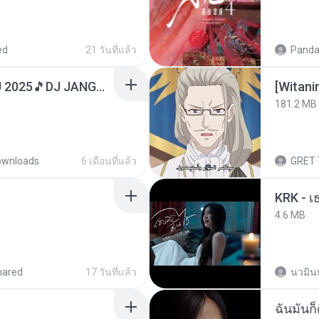
ed
21 วันที่แล้ว
Panda
DJ TIKTOK TERBARU 2025🎵DJ JANGAN TUNGGU LAMA LAMA NANTI LAMA LAMA 🎵DJ SEDIA AKU SEBELUM HUJAN
[Witan
181.2 MB
ownloads
6 เดือนที่แล้ว
GRET
4.6 MB
hared
17 วันที่แล้ว
นวมิน
ฉันมันก็ด