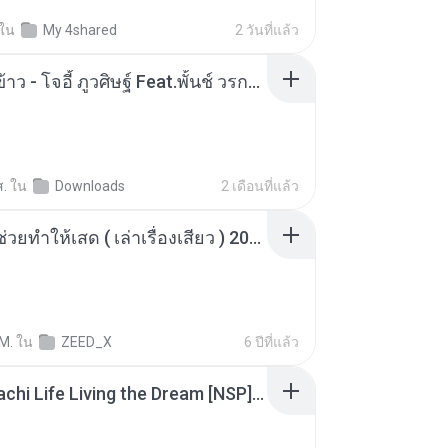
ใน
My 4shared
2 วันที่แล้ว
หม้อหุงข้าว - โจอี้ ภูวศิษฐ์ Feat.พั้นช์ วรกาญจน์-315237.mp3
ส.
ใน
Downloads
2 เดือนที่แล้ว
เพื่อนพี่ ช่วยทำให้เสด ( เล่าเรื่องเสียว ) 201.mp3
M.
ใน
ZEED_X
6 ปีที่แล้ว
Tomodachi Life Living the Dream [NSP].torrent