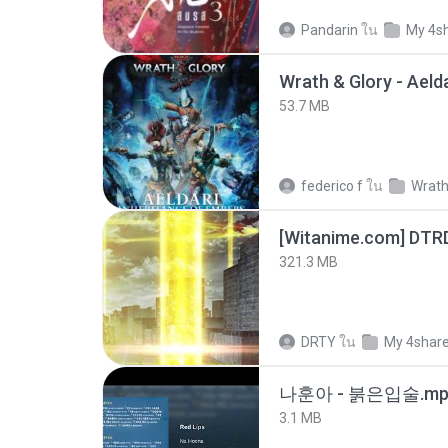
Pandarin
ใน
My 4s
53.7 MB
federico f
ใน
Wrath
[Witanime.com] DTR
321.3 MB
DRTY
ใน
My 4shar
나훈아 - 붉은입술.mp
3.1 MB