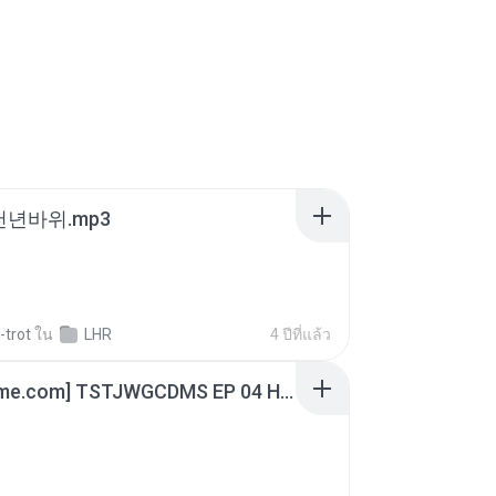
 천년바위.mp3
-trot
ใน
LHR
4 ปีที่แล้ว
[Witanime.com] TSTJWGCDMS EP 04 HD.mp4