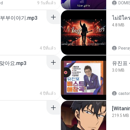
ed
9 วันที่แล้ว
DOMI
노부부이야기.mp3
4.8 MB
4 ปีที่แล้ว
Peeray
맞아요.mp3
유진표 
3.0 MB
4 ปีที่แล้ว
castor
[Witan
219.5 MB