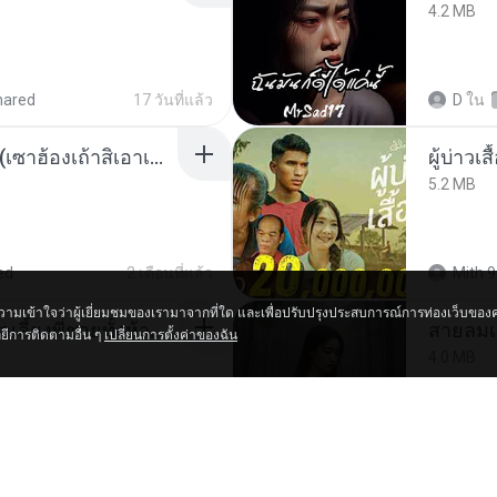
4.2 MB
hared
17 วันที่แล้ว
D
ใน
ເຊົາຮ້ອງເຖົ້າຊິເອົາທໍ່ໃດ (เซาฮ้องเถ้าสิเอาเท่าใด) ບຸນເກີດ ຫນູຫ່ວງ ft. ໂສພາ ຈຸນທະລາ
ผู้บ่าวเสื
5.2 MB
ed
2 เดือนที่แล้ว
Mith 9
ความเข้าใจว่าผู้เยี่ยมชมของเรามาจากที่ใด และเพื่อปรับปรุงประสบการณ์การท่องเว็บขอ
หนูน้อยสู้ชีวิตกับภารกิจเลี้ยงพี่ชายทั้งห้า.pdf
สายลมเ
ยีการติดตามอื่น ๆ
เปลี่ยนการตั้งค่าของฉัน
4.0 MB
hared
17 วันที่แล้ว
D
ใน