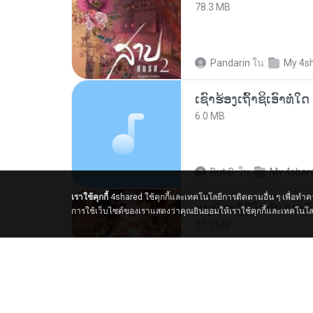
78.3 MB
Pandarin
ใน
My 4s
6.0 MB
But G.
ใน
My 4shar
เราใช้คุกกี้
4shared ใช้คุกกี้และเทคโนโลยีการติดตามอื่น ๆ เพื่อทำ
การใช้เว็บไซต์ของเราแสดงว่าคุณยินยอมให้เราใช้คุกกี้และเทคโนโล
27.2 MB
Pandarin
ใน
My 4s