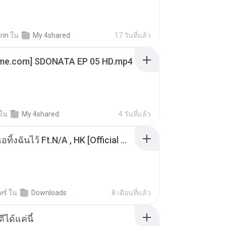
rin
ใน
My 4shared
17 วันที่แล้ว
ime.com] SDONATA EP 05 HD.mp4
ใน
My 4shared
4 วันที่แล้ว
KRK - เธอทิ้งฉันไว้ Ft.N/A , HK [Official MV]
ทร์
ใน
Downloads
8 เดือนที่แล้ว
ีได้แค่นี้