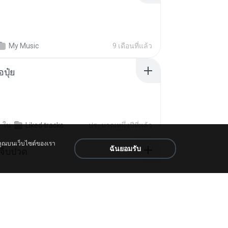
My Music
9 เดือนที่แล้ว
้อปุ๋ย
.
ใน
Liked tracks
ประมาณหนึ่งปีที่แล้ว
งคุณบนเว็บไซต์ของเรา
ฉันยอมรับ
จ็บปวด
My Music
8 เดือนที่แล้ว