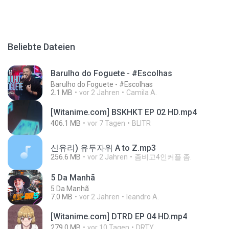
Beliebte Dateien
Barulho do Foguete - #Escolhas
Barulho do Foguete - #Escolhas
2.1 MB
vor 2 Jahren
Camila A.
[Witanime.com] BSKHKT EP 02 HD.mp4
406.1 MB
vor 7 Tagen
BLITR
신유리) 유두자위 A to Z.mp3
256.6 MB
vor 2 Jahren
좀비고4인커플 좀.
5 Da Manhã
5 Da Manhã
7.0 MB
vor 2 Jahren
leandro A.
[Witanime.com] DTRD EP 04 HD.mp4
279.0 MB
vor 10 Tagen
DRTY