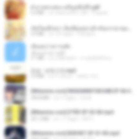
ฝ่าบาททรงพระเจริญหมื่นปี1.pdf
6.4 MB
vor etwa einem Jahr
Orasa K.
เกิดใหม่อีกครา อี๋เหนียงอย่างข้าเป็นภรรยาขุนนาง 1_ST.pdf
4.9 MB
vor 18 Tagen
Pandarin
เอิ้นเธอว่าความฮัก
เอิ้นเธอว่าความฮัก
4.1 MB
vor 2 Monaten
ถามพ่อ&#39;พ ม.
진성 - 보릿고개.mp3
3.4 MB
vor 4 Jahren
castor-trot
[Witanime.com] RKNGMNNTSRCMB EP 06 HD.mp4
294.8 MB
vor 9 Tagen
LOLKI
[Witanime.com] DTRD EP 03 HD.mp4
321.3 MB
vor 17 Tagen
DRTY
[Witanime.com] BSKHKT EP 01 HD.mp4