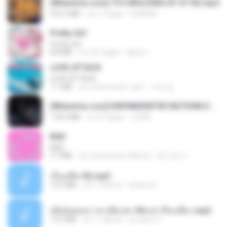
[Witanime.com] TSTJWGCDMS EP 07 HD.mp4
472.5 MB
vor 2 Tagen
DOMISR
Pretty Girl
Pretty Girl
8.8 MB
vor 24 Tagen
황영지
LOVE ATTACK
LOVE ATTACK
7.1 MB
vor etwa einem Jahr
지빈 임.
[Witanime.com] KWONMSNITIK1NGTDNN EP 05 HD.mp4
178.3 MB
vor 8 Tagen
JUVIA
BAD
BAD
3.7 MB
vor etwa einem Monat
문지영 여.
เรื่องเสียว92.mp3
19.2 MB
vor 7 Jahren
lambcr2 ..
เมียน้อยเหงา พาเสียวค่ะ18+เล่าเรื่องเสียว.mp3
14.2 MB
vor 7 Jahren
อมรพันธ์ จ.