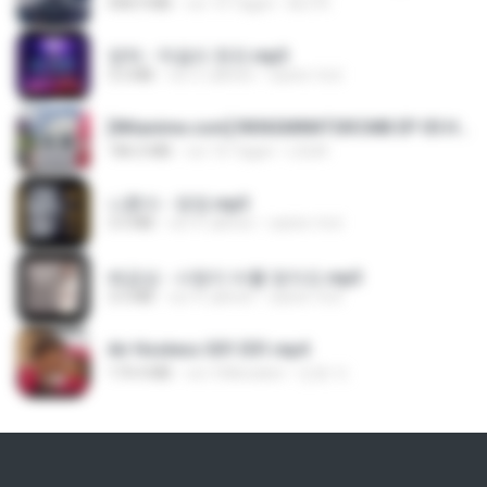
408.9 MB
vor 14 Tagen
BLITR
영탁 - 막걸리 한잔.mp3
3.2 MB
vor 3 Jahren
castor-trot
[Witanime.com] RKNGMNNTSRCMB EP 05 HD.mp4
186.0 MB
vor 16 Tagen
LOLKI
나훈아 - 영영.mp3
3.5 MB
vor 4 Jahren
castor-trot
배금성 - 사랑이 비를 맞아요.mp3
3.5 MB
vor 4 Jahren
castor-trot
Air Hostess S01 E01.mp4
174.4 MB
vor 3 Monaten
민호 이.