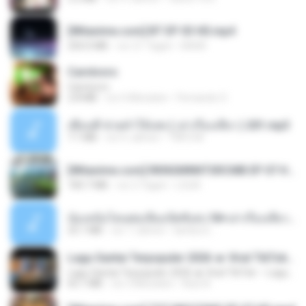
[Witanime.com] BT EP 03 HD.mp4
250.0 MB
vor 21 Tagen
BAXK
Carnívoro
Carnívoro
2.8 MB
vor 6 Monaten
Fernando O.
เพื่อนพี่ ช่วยทำให้เสด ( เล่าเรื่องเสียว ) 201.mp3
7.1 MB
vor 6 Jahren
TNP2 M.
[Witanime.com] RKNGMNNTSRCMB EP 07 HD.mp4
183.7 MB
vor 2 Tagen
LOLKI
น้องหนิงโดนพ่อเลี้ยงเปิดซิงค่ะ18+เล่าเรื่องเสียว.mp3
25.1 MB
vor 7 Jahren
lambcr2 ..
Lagu Santai Terpopuler 2026 🔥 Viral TikTok — Lagu Pop Indonesia Terbaru & Paling Hits 2026
Lagu Santai Terpopuler 2026 🔥 Viral TikTok — Lagu Pop Indonesia Terbaru & Paling Hits 2026
65.1 MB
vor 3 Monaten
Azis N.