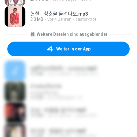
현철 - 청춘을 돌려다오.mp3
3.3 MB
vor 4 Jahren
castor-trot
Weitere Dateien sind ausgeblendet
Weiter in der App
อยู่ที่ไหนก็คิดถึง - เมนทอล.mp3
4.2 MB
vor 2 Jahren
มันไม้สาย ม.
สายลมเจ็บปวด
สายลมเจ็บปวด
4.0 MB
vor 8 Monaten
D
진성 - 태클을 걸지마.mp3
3.0 MB
vor 4 Jahren
castor-trot
최석준 - 꽃을든 남자.mp3
2.2 MB
vor 4 Jahren
castor-trot