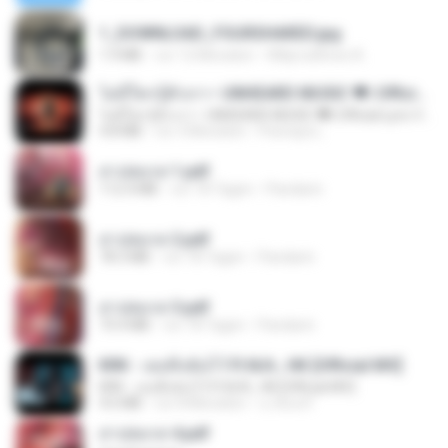
1_DOWNLOAD_FOURSHARED.jpg
1.9 MB
vor 12 Monaten
Wtlprodthree A.
ไม่มีใครรู้ตัวเรา– UNHEARD MUSIC 🖤| Official Lyric Video | เพลงสู้ชีวิต
ไม่มีใครรู้ตัวเรา– UNHEARD MUSIC 🖤| Official Lyric Video | เพลงสู้ชีวิต
4.8 MB
vor 3 Monaten
Peeraya L.
สาปสมรส 1.pdf
112.4 MB
vor 18 Tagen
Pandarin
สาปสมรส 2.pdf
78.3 MB
vor 18 Tagen
Pandarin
สาปสมรส 3.pdf
73.4 MB
vor 18 Tagen
Pandarin
KRK - เธอทิ้งฉันไว้ Ft.N/A , HK [Official MV]
KRK - เธอทิ้งฉันไว้ Ft.N/A , HK [Official MV]
4.6 MB
vor 8 Monaten
นวมินทร์
สาปสมรส 4.pdf