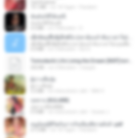
CamScanner
73.1 MB
vor 18 Tagen
Pandarin
ฉันมันก็ดีได้แค่นี้
ฉันมันก็ดีได้แค่นี้
4.2 MB
vor 9 Monaten
D
ເຊົາຮ້ອງເຖົ້າຊິເອົາທໍ່ໃດ (เซาฮ้องเถ้าสิเอาเท่าใด) ບຸນເກີດ ຫນູຫ່ວງ ft. ໂສພາ ຈຸນທະລາ
ເຊົາຮ້ອງເຖົ້າຊິເອົາທໍ່ໃດ (เซาฮ้องเถ้าสิเอาเท่าใด) ບຸນເກີດ ຫນູຫ່ວງ ft. ໂສພາ ຈຸນທະລາ
6.0 MB
vor 2 Monaten
But G.
Tomodachi Life Living the Dream [NSP].torrent
252 KB
vor 2 Monaten
margob
ผู้บ่าวเสื้อปุ๋ย
ผู้บ่าวเสื้อปุ๋ย
5.2 MB
vor etwa einem Jahr
Mith 9.
กุหลาบ (KULARB)
กุหลาบ (KULARB)
5.9 MB
vor etwa einem Jahr
Suwan J.
หนูน้อยสู้ชีวิตกับภารกิจเลี้ยงพี่ชายทั้งห้า.pdf
27.2 MB
vor 18 Tagen
Pandarin